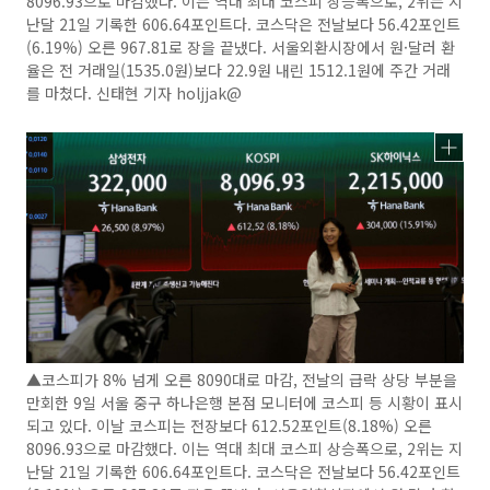
8096.93으로 마감했다. 이는 역대 최대 코스피 상승폭으로, 2위는 지
난달 21일 기록한 606.64포인트다. 코스닥은 전날보다 56.42포인트
(6.19%) 오른 967.81로 장을 끝냈다. 서울외환시장에서 원·달러 환
율은 전 거래일(1535.0원)보다 22.9원 내린 1512.1원에 주간 거래
를 마쳤다. 신태현 기자 holjjak@
▲코스피가 8% 넘게 오른 8090대로 마감, 전날의 급락 상당 부분을
만회한 9일 서울 중구 하나은행 본점 모니터에 코스피 등 시황이 표시
되고 있다. 이날 코스피는 전장보다 612.52포인트(8.18%) 오른
8096.93으로 마감했다. 이는 역대 최대 코스피 상승폭으로, 2위는 지
난달 21일 기록한 606.64포인트다. 코스닥은 전날보다 56.42포인트