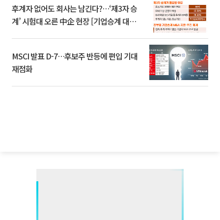
후계자 없어도 회사는 남긴다?…‘제3자 승
계’ 시험대 오른 中企 현장 [기업승계 대전
환]
MSCI 발표 D-7…후보주 반등에 편입 기대
재점화