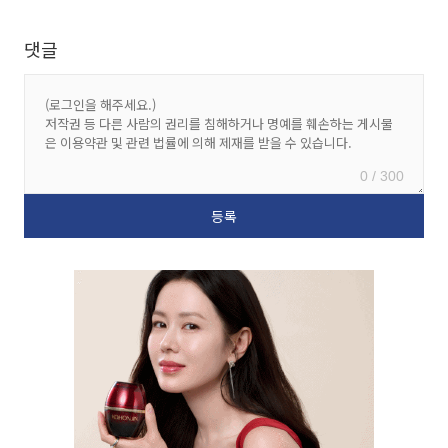
댓글
0 / 300