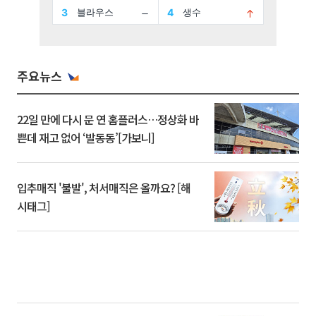
주요뉴스
22일 만에 다시 문 연 홈플러스…정상화 바
쁜데 재고 없어 ‘발동동’[가보니]
입추매직 '불발', 처서매직은 올까요? [해
시태그]