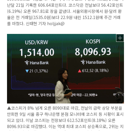
난달 21일 기록한 606.64포인트다. 코스닥은 전날보다 56.42포인트
(6.19%) 오른 967.81로 장을 끝냈다. 서울외환시장에서 원·달러 환
율은 전 거래일(1535.0원)보다 22.9원 내린 1512.1원에 주간 거래
를 마쳤다. 신태현 기자 holjjak@
▲코스피가 8% 넘게 오른 8090대로 마감, 전날의 급락 상당 부분을
만회한 9일 서울 중구 하나은행 본점 모니터에 코스피 등 시황이 표시
되고 있다. 이날 코스피는 전장보다 612.52포인트(8.18%) 오른
8096.93으로 마감했다. 이는 역대 최대 코스피 상승폭으로, 2위는 지