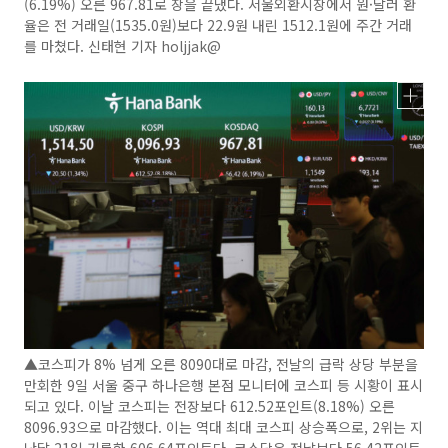
(6.19%) 오른 967.81로 장을 끝냈다. 서울외환시장에서 원·달러 환
율은 전 거래일(1535.0원)보다 22.9원 내린 1512.1원에 주간 거래
를 마쳤다. 신태현 기자 holjjak@
▲코스피가 8% 넘게 오른 8090대로 마감, 전날의 급락 상당 부분을
만회한 9일 서울 중구 하나은행 본점 모니터에 코스피 등 시황이 표시
되고 있다. 이날 코스피는 전장보다 612.52포인트(8.18%) 오른
8096.93으로 마감했다. 이는 역대 최대 코스피 상승폭으로, 2위는 지
난달 21일 기록한 606.64포인트다. 코스닥은 전날보다 56.42포인트