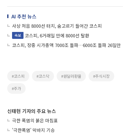
AI 추천 뉴스
사상 처음 8000선 터치, 숨고르기 들어간 코스피
코스피, 6거래일 만에 8000선 탈환
속보
코스피, 장중 시가총액 7000조 돌파…6000조 돌파 26일만
#코스피
#코스닥
#원달러환율
#주식시장
#주가
신태현 기자의 주요 뉴스
극한 폭염의 붉은 마침표
'극한폭염' 막바지 기승