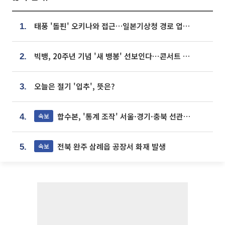
태풍 '돌핀' 오키나와 접근…일본기상청 경로 업데이트
1.
빅뱅, 20주년 기념 '새 뱅봉' 선보인다⋯콘서트 앞두고 팝업 개최
2.
오늘은 절기 '입추', 뜻은?
3.
합수본, '통계 조작' 서울·경기·충북 선관위 등 추가 압수수색
속보
4.
전북 완주 삼례읍 공장서 화재 발생
속보
5.