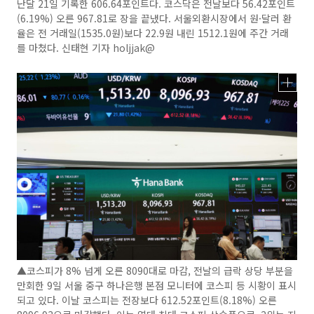
난달 21일 기록한 606.64포인트다. 코스닥은 전날보다 56.42포인트
(6.19%) 오른 967.81로 장을 끝냈다. 서울외환시장에서 원·달러 환
율은 전 거래일(1535.0원)보다 22.9원 내린 1512.1원에 주간 거래
를 마쳤다. 신태현 기자 holjjak@
▲코스피가 8% 넘게 오른 8090대로 마감, 전날의 급락 상당 부분을
만회한 9일 서울 중구 하나은행 본점 모니터에 코스피 등 시황이 표시
되고 있다. 이날 코스피는 전장보다 612.52포인트(8.18%) 오른