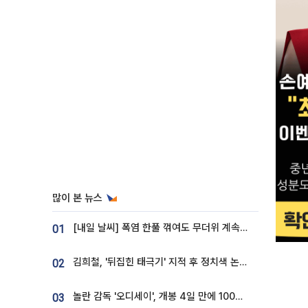
많이 본 뉴스
[내일 날씨] 폭염 한풀 꺾여도 무더위 계속⋯동해안 이틀 연속 비
01
김희철, '뒤집힌 태극기' 지적 후 정치색 논란…"좌우 떠나 우리나라 국기"
02
놀란 감독 '오디세이', 개봉 4일 만에 100만 돌파⋯'왕사남' 보다 빠르다
03