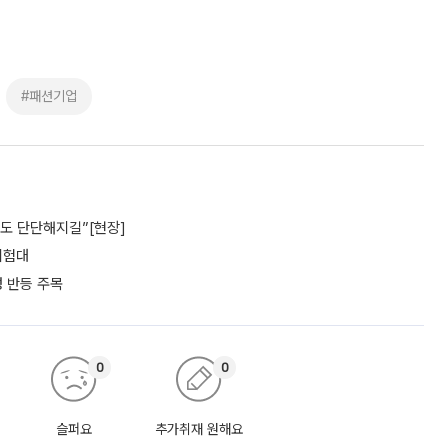
#패션기업
파도 단단해지길”[현장]
 시험대
성 반등 주목
0
0
슬퍼요
추가취재 원해요