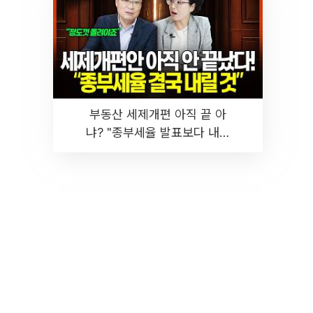
부동산 세제개편 아직 끝 아
냐? "종부세율 발표보다 내릴
것" 장기거주·양도세 전망 I 집
땅지성 I 김인만, 진미윤