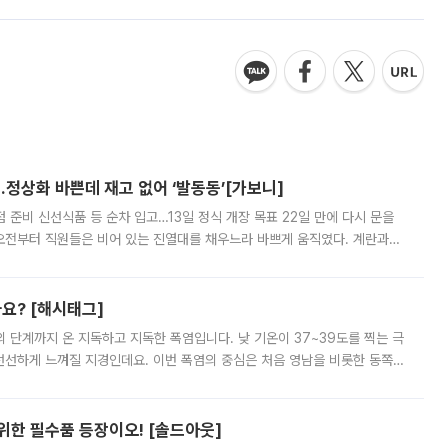
…정상화 바쁜데 재고 없어 ‘발동동’[가보니]
준비 신선식품 등 순차 입고…13일 정식 개장 목표 22일 만에 다시 문을
오전부터 직원들은 비어 있는 진열대를 채우느라 바쁘게 움직였다. 계란과
리를 잡기 시작했지만, 매장 곳곳엔 여전히 텅 빈 매대가 먼저 눈에 들어왔
까요? [해시태그]
’의 단계까지 온 지독하고 지독한 폭염입니다. 낮 기온이 37~39도를 찍는 극
 선선하게 느껴질 지경인데요. 이번 폭염의 중심은 처음 영남을 비롯한 동쪽
 북서풍이 산맥을 넘어 영남 쪽으로 내려오면서 뜨겁고 건조해졌는데요.
 위한 필수품 등장이오! [솔드아웃]