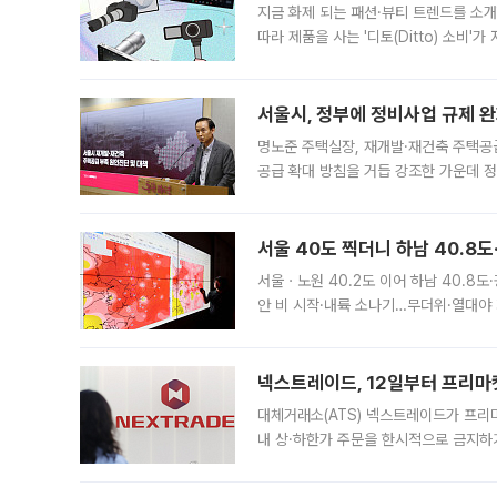
지금 화제 되는 패션·뷰티 트렌드를 소개
따라 제품을 사는 '디토(Ditto) 소비
어디일까요? 아이돌 콘서트 시작을 기다
서울시, 정부에 정비사업 규제 완화
명노준 주택실장, 재개발·재건축 주택공
공급 확대 방침을 거듭 강조한 가운데 정
면 반박하고 나섰다. 명노준 서울시 주택
서울 40도 찍더니 하남 40.8도
서울ㆍ노원 40.2도 이어 하남 40.8도
안 비 시작·내륙 소나기…무더위·열대야 
에서도 40도를 웃도는 기온이 관측됐다
의 극심한
넥스트레이드, 12일부터 프리마
대체거래소(ATS) 넥스트레이드가 프리
내 상·하한가 주문을 한시적으로 금지하
가 체결 사례와 관련해 설명자료를 내고