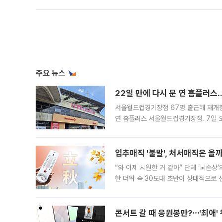
주요 뉴스
22일 만에 다시 문 연 홈플러스
서울월드컵경기장점 67명 출근해 재개점 
연 홈플러스 서울월드컵경기장점. 7일 
우유, 과일 같은 신선식품이 차근차근 자
입추매직 '불발', 처서매직은 올
“와 이제 시원한 거 같아” 단체 ‘뇌손상
한 더위 속 30도대 초반이 상대적으로
지역에 있었습니다. 7월 말에는 서풍과
콘서트 갈 때 응원봉만?⋯'최애'