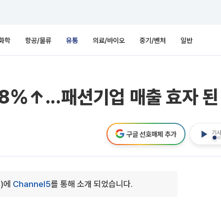
화학
항공/물류
유통
의료/바이오
중기/벤처
일반
8%↑...패션기업 매출 효자 된
기사
구글 선호매체 추가
0)에
Channel5
를 통해 소개 되었습니다.