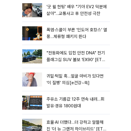
'굿 윌 헌팅' 배우 "기아 EV2 덕분에
살아"…교통사고 후 안전성 극찬
폭염·스콜이 부른 ‘인도어 호캉스’ 열
풍…체류형 패키지 뜬다
"전동화에도 입힌 안전 DNA" 전기
플래그십 SUV 볼보 'EX90' [ET의
모빌리티]
귀밑·턱밑 혹…얼굴 마비가 있다면
‘이 질병’ 의심[e건강~쏙]
주유소 기름값 12주 연속 내려…휘
발유·경유 1800원대
효율·AI 더했다…더 강하고 알뜰해
진 ‘더 뉴 그랜저 하이브리드’ [ET의