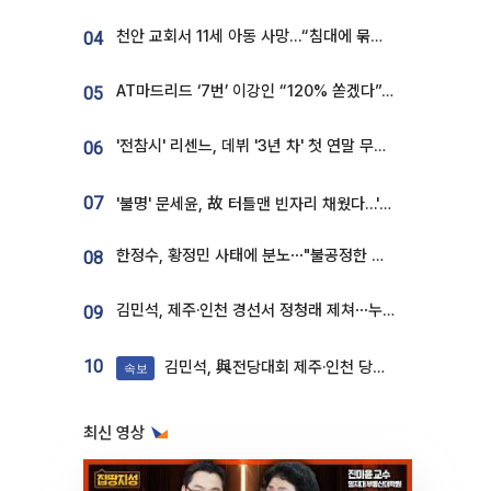
천안 교회서 11세 아동 사망…“침대에 묶여 있었다” 진술 확보
04
AT마드리드 ‘7번’ 이강인 “120% 쏟겠다”⋯시메오네 감독 “필요한 선수”
05
'전참시' 리센느, 데뷔 '3년 차' 첫 연말 무대 오른다⋯"그동안 섭외 안 와"
06
07
'불명' 문세윤, 故 터틀맨 빈자리 채웠다…'거북이' 눈물의 최종 우승
한정수, 황정민 사태에 분노⋯"불공정한 게임, 폭로자도 오픈 하라"
08
김민석, 제주·인천 경선서 정청래 제쳐⋯누적 격차 1%p 안팎
09
10
김민석, 與전당대회 제주·인천 당원투표서 승리
속보
최신 영상