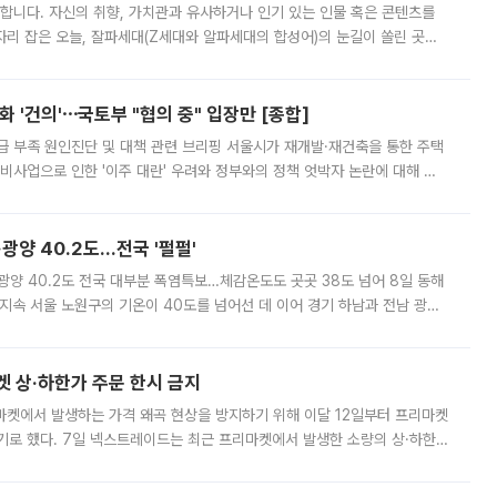
합니다. 자신의 취향, 가치관과 유사하거나 인기 있는 인물 혹은 콘텐츠를
'가 자리 잡은 오늘, 잘파세대(Z세대와 알파세대의 합성어)의 눈길이 쏠린 곳은
리는 공연장. 응원봉만큼이나 눈에 띄는 게 있습니다. 공연이 시작되기
 '건의'⋯국토부 "협의 중" 입장만 [종합]
급 부족 원인진단 및 대책 관련 브리핑 서울시가 재개발·재건축을 통한 주택
비사업으로 인한 '이주 대란' 우려와 정부와의 정책 엇박자 논란에 대해 정
실장은 2031년까지 31만 가구 착공 목표에 차질이 없다는 입장이나,
·광양 40.2도…전국 '펄펄'
·광양 40.2도 전국 대부분 폭염특보…체감온도도 곳곳 38도 넘어 8일 동해
지속 서울 노원구의 기온이 40도를 넘어선 데 이어 경기 하남과 전남 광양
. 전국 대부분 지역에 폭염특보가 내려진 가운데 곳곳에서 39~40도 안팎
켓 상·하한가 주문 한시 금지
마켓에서 발생하는 가격 왜곡 현상을 방지하기 위해 이달 12일부터 프리마켓
기로 했다. 7일 넥스트레이드는 최근 프리마켓에서 발생한 소량의 상·하한
, 주문 오류로 인한 가격 급등락을 최소화하기 위한 비상 대응방안을 발표