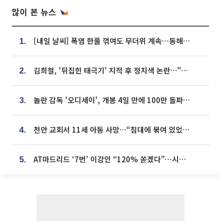
많이 본 뉴스
[내일 날씨] 폭염 한풀 꺾여도 무더위 계속⋯동해안 이틀 연속 비
1.
김희철, '뒤집힌 태극기' 지적 후 정치색 논란…"좌우 떠나 우리나라 국기"
2.
놀란 감독 '오디세이', 개봉 4일 만에 100만 돌파⋯'왕사남' 보다 빠르다
3.
천안 교회서 11세 아동 사망…“침대에 묶여 있었다” 진술 확보
4.
AT마드리드 ‘7번’ 이강인 “120% 쏟겠다”⋯시메오네 감독 “필요한 선수”
5.