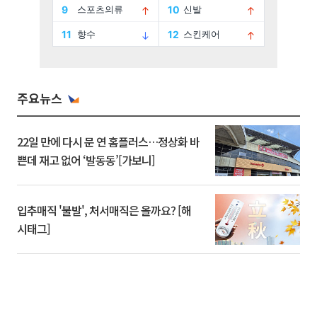
주요뉴스
22일 만에 다시 문 연 홈플러스…정상화 바
쁜데 재고 없어 ‘발동동’[가보니]
입추매직 '불발', 처서매직은 올까요? [해
시태그]