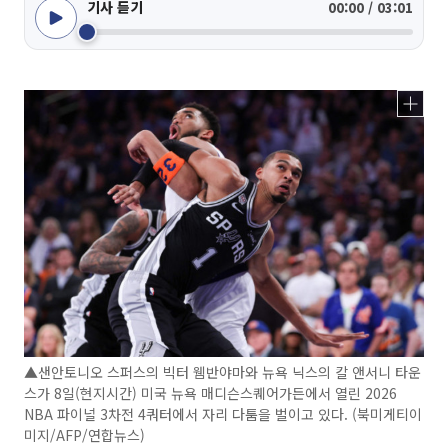
기사 듣기
00:00 / 03:01
▲샌안토니오 스퍼스의 빅터 웸반야마와 뉴욕 닉스의 칼 앤서니 타운
스가 8일(현지시간) 미국 뉴욕 매디슨스퀘어가든에서 열린 2026
NBA 파이널 3차전 4쿼터에서 자리 다툼을 벌이고 있다. (북미게티이
미지/AFP/연합뉴스)