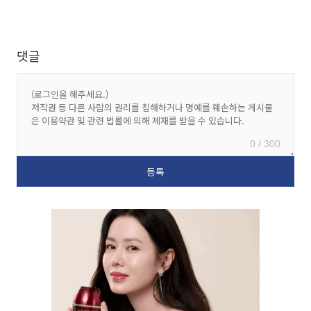
댓글
0 / 300