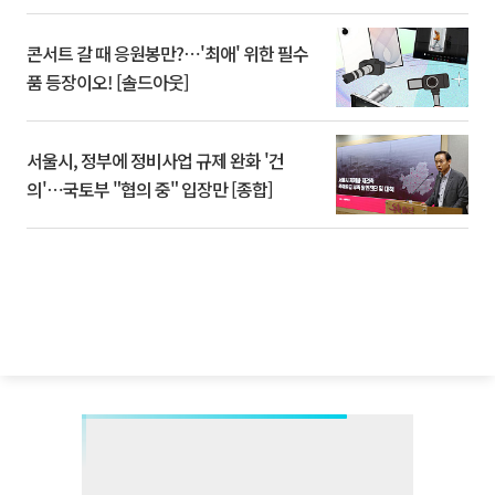
콘서트 갈 때 응원봉만?⋯'최애' 위한 필수
품 등장이오! [솔드아웃]
서울시, 정부에 정비사업 규제 완화 '건
의'⋯국토부 "협의 중" 입장만 [종합]