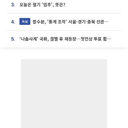
오늘은 절기 '입추', 뜻은?
3.
합수본, '통계 조작' 서울·경기·충북 선관위 등 추가 압수수색
속보
4.
‘나솔사계’ 국화, 결별 후 재등장⋯첫인상 투표 휩쓸고 ‘인기녀’ 등극
5.