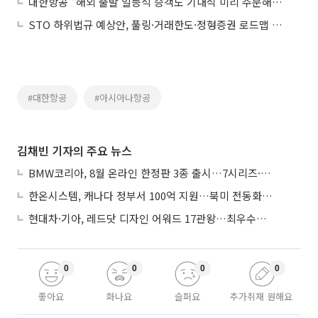
대한항공 “해외 출발 일등석 승객도 기내식 미리 주문해보세요”
STO 하위법규 예상안, 풀링·거래한도·정형증권 로드맵 제시
#대한항공
#아시아나항공
김채빈 기자의 주요 뉴스
BMW코리아, 8월 온라인 한정판 3종 출시…7시리즈·X7·M340i 투어링
한온시스템, 캐나다 정부서 100억 지원…북미 전동화 시장 가속
현대차·기아, 레드닷 디자인 어워드 17관왕…최우수상 2개 수상
0
0
0
0
좋아요
화나요
슬퍼요
추가취재 원해요