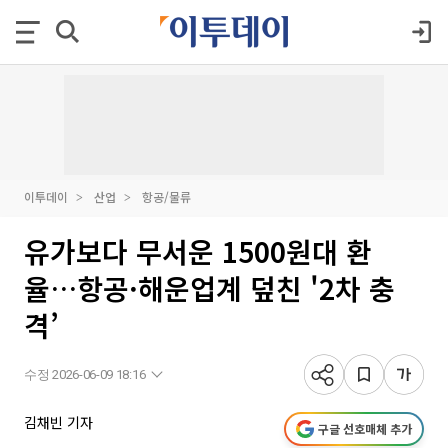
이투데이
산업
항공/물류
유가보다 무서운 1500원대 환
율…항공·해운업계 덮친 '2차 충
격’
수정 2026-06-09 18:16
김채빈 기자
구글 선호매체 추가