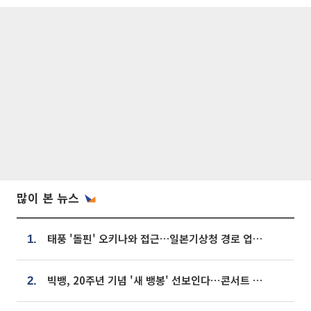
많이 본 뉴스
태풍 '돌핀' 오키나와 접근…일본기상청 경로 업데이트
1.
빅뱅, 20주년 기념 '새 뱅봉' 선보인다⋯콘서트 앞두고 팝업 개최
2.