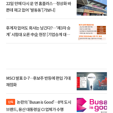
22일 만에 다시 문 연 홈플러스…정상화 바
쁜데 재고 없어 ‘발동동’[가보니]
후계자 없어도 회사는 남긴다?…‘제3자 승
계’ 시험대 오른 中企 현장 [기업승계 대전
환]
MSCI 발표 D-7…후보주 반등에 편입 기대
재점화
논란의 'Busan is Good'…8억 도시
단독
브랜드, 용산 대통령실 CI 업체가 수행