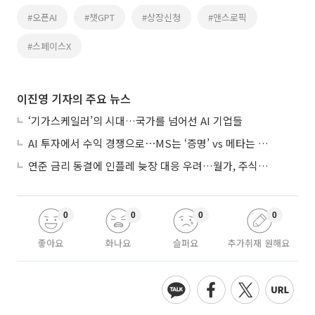
#오픈AI
#챗GPT
#상장신청
#앤스로픽
#스페이스X
이진영 기자의 주요 뉴스
‘기가스케일러’의 시대…국가를 넘어선 AI 기업들
AI 투자에서 수익 경쟁으로⋯MS는 ‘증명’ vs 메타는 ‘숙제’
연준 금리 동결에 인플레 늦장 대응 우려…월가, 주식도 채권도 던졌다
0
0
0
0
좋아요
화나요
슬퍼요
추가취재 원해요