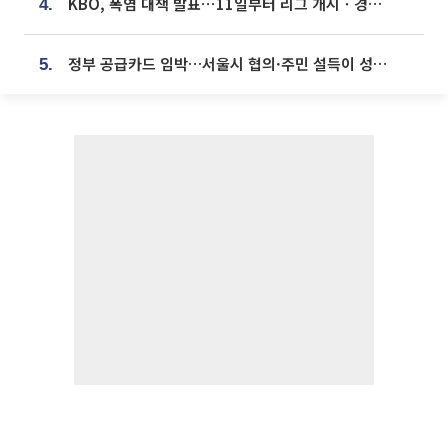
KBO, 폭염 대책 발표⋯11일부터 리그 개시ㆍ경기 오후 7시 시작
4.
정부 공급카드 임박…서울시 협의·주민 설득이 성패 가른다 [부동산 해법 전쟁]
5.