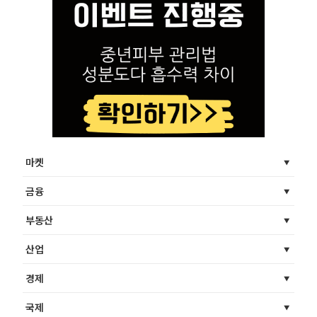
마켓
금융
부동산
산업
경제
국제