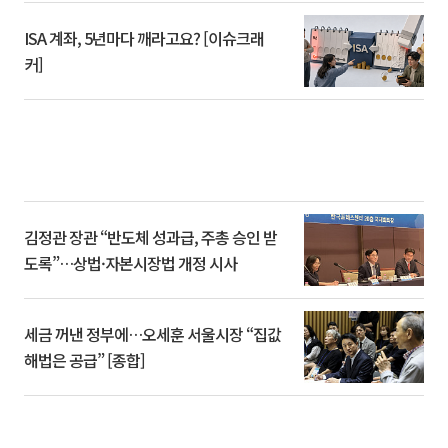
ISA 계좌, 5년마다 깨라고요? [이슈크래
커]
김정관 장관 “반도체 성과급, 주총 승인 받
도록”…상법·자본시장법 개정 시사
세금 꺼낸 정부에…오세훈 서울시장 “집값
해법은 공급” [종합]