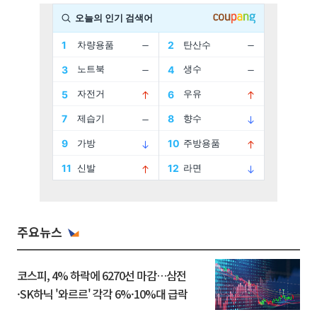
주요뉴스
코스피, 4% 하락에 6270선 마감…삼전
·SK하닉 '와르르' 각각 6%·10%대 급락