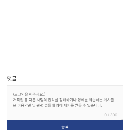
댓글
0 / 300