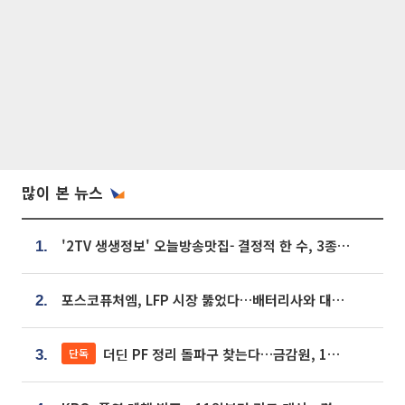
많이 본 뉴스
'2TV 생생정보' 오늘방송맛집- 결정적 한 수, 3종 메밀면! 메밀 소바 맛집 '의○○○○'
1.
포스코퓨처엠, LFP 시장 뚫었다…배터리사와 대규모 장기 공급 합의
2.
더딘 PF 정리 돌파구 찾는다…금감원, 1년 반 만에 매각설명회 재개
단독
3.