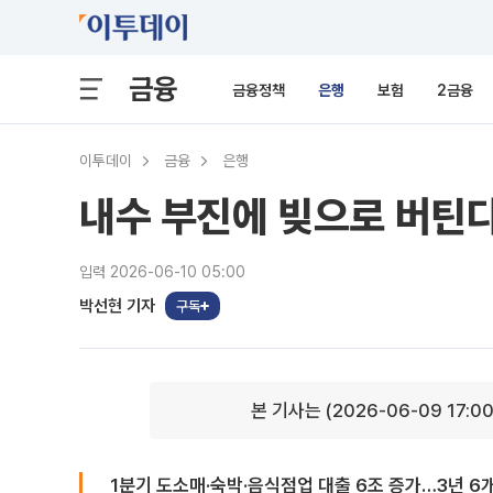
금융
금융정책
은행
보험
2금융
이투데이
금융
은행
내수 부진에 빚으로 버틴다
입력 2026-06-10 05:00
박선현 기자
구독
본 기사는 (2026-06-09 17:0
1분기 도소매·숙박·음식점업 대출 6조 증가…3년 6개