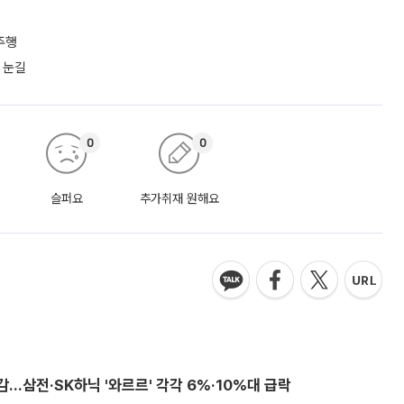
주행
 눈길
0
0
슬퍼요
추가취재 원해요
감…삼전·SK하닉 '와르르' 각각 6%·10%대 급락