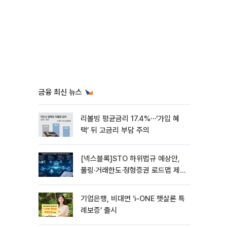
금융 최신 뉴스
리볼빙 평균금리 17.4%⋯‘가입 혜
택’ 뒤 고금리 부담 주의
[넥스블록]STO 하위법규 예상안,
풀링·거래한도·정형증권 로드맵 제
시
기업은행, 비대면 ‘i-ONE 햇살론 특
례보증’ 출시