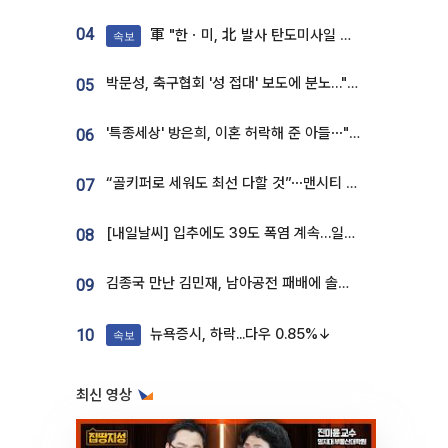
04
軍 "한ㆍ미, 北 발사 탄도미사일 제원 정밀분석 중"
속보
박문성, 축구협회 '성 접대' 보도에 분노…"다 말아먹으려고 작정했나"
05
'특종세상' 방은희, 이혼 허락해 준 아들⋯"너무 잘 커줬다" 오열
06
“골키퍼로 세워도 최선 다할 것”⋯맨시티 누네스, 주전 경쟁 각오 [인터뷰]
07
[내일날씨] 입추에도 39도 폭염 계속…일부 지역 소나기
08
김종국 만난 김민재, 남아공전 패배에 솔직한 속내⋯"선수들도 못하긴 했다"
09
뉴욕증시, 하락...다우 0.85%↓
10
속보
최신 영상