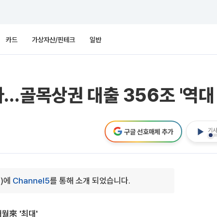
카드
가상자산/핀테크
일반
…골목상권 대출 356조 '역대 
기사
구글 선호매체 추가
0)에
Channel5
를 통해 소개 되었습니다.
월來 '최대'