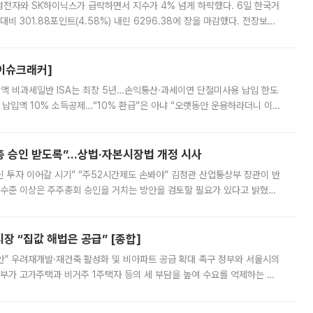
삼성전자와 SK하이닉스가 급락하면서 지수가 4% 넘게 하락했다. 6일 한국거
비 301.88포인트(4.58%) 내린 6296.38에 장을 마감했다. 전장보다
스피는 장중 한때 6550.94까지 오르기도 했으나 6238.32까지 밀리기도 했
[이슈크래커]
 전액 비과세일반 ISA는 최장 5년…손익통산·과세이연 단절미사용 납입 한도
납입액 10% 소득공제…“10% 환급”은 아냐 “오랫동안 운용하라더니 이제
 ‘만능 절세 통장’으로 불리는 개인종합자산관리계좌(ISA)가 두 갈래로 개
주총 승인 받도록”…상법·자본시장법 개정 시사
닌 투자 이어갈 시기” “주52시간제도 손봐야” 김정관 산업통상부 장관이 반
 수준 이상은 주주총회 승인을 거치는 방안을 검토할 필요가 있다고 밝혔다.
배구조와 주주권 강화 논의가 이어지는 가운데, 핵심 연구인력에 대한
 “집값 해법은 공급” [종합]
안” 우려재개발·재건축 활성화 및 비아파트 공급 확대 촉구 정부와 서울시의
정부가 고가주택과 비거주 1주택자 등의 세 부담을 높여 수요를 억제하는 카
키울 것이라며 세금이 아닌 공급이 근본적인 처방이라고 전면 반박했다.