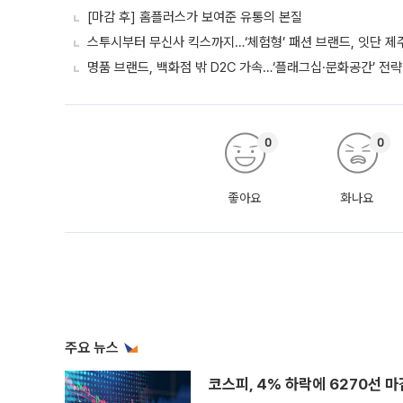
[마감 후] 홈플러스가 보여준 유통의 본질
스투시부터 무신사 킥스까지…‘체험형’ 패션 브랜드, 잇단 제
명품 브랜드, 백화점 밖 D2C 가속…‘플래그십·문화공간’ 전략
0
0
좋아요
화나요
주요 뉴스
코스피, 4% 하락에 6270선 마