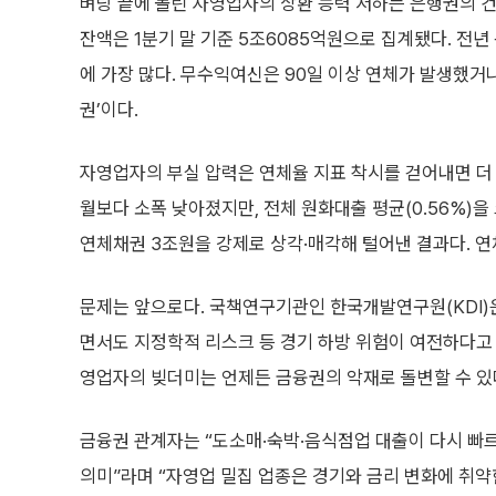
벼랑 끝에 몰린 자영업자의 상환 능력 저하는 은행권의 
잔액은 1분기 말 기준 5조6085억원으로 집계됐다. 전년 동
에 가장 많다. 무수익여신은 90일 이상 연체가 발생했거
권’이다.
자영업자의 부실 압력은 연체율 지표 착시를 걷어내면 더 
월보다 소폭 낮아졌지만, 전체 원화대출 평균(0.56%)을
연체채권 3조원을 강제로 상각·매각해 털어낸 결과다. 연
문제는 앞으로다. 국책연구기관인 한국개발연구원(KDI)
면서도 지정학적 리스크 등 경기 하방 위험이 여전하다고 
영업자의 빚더미는 언제든 금융권의 악재로 돌변할 수 있
금융권 관계자는 “도소매·숙박·음식점업 대출이 다시 빠
의미”라며 “자영업 밀집 업종은 경기와 금리 변화에 취약