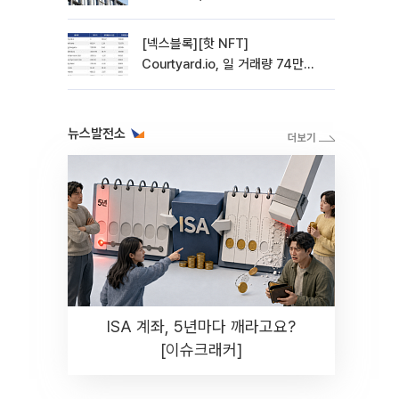
사 전환 첫발
[넥스블록][핫 NFT]
Courtyard.io, 일 거래량 74만
5040달러… 바닥가 5달러
뉴스발전소
ISA 계좌, 5년마다 깨라고요?
[이슈크래커]