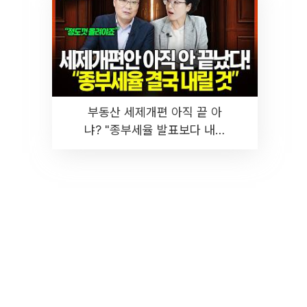
부동산 세제개편 아직 끝 아
냐? "종부세율 발표보다 내릴
것" 장기거주·양도세 전망 I 집
땅지성 I 김인만, 진미윤