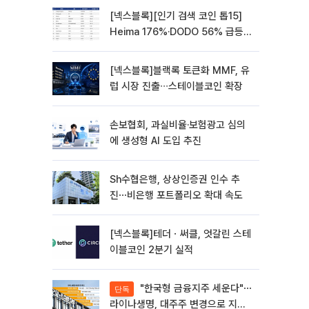
[넥스블록][인기 검색 코인 톱15]
Heima 176%·DODO 56% 급등…
대형주 속 고변동 알트 부각
[넥스블록]블랙록 토큰화 MMF, 유
럽 시장 진출∙∙∙스테이블코인 확장
손보협회, 과실비율·보험광고 심의
에 생성형 AI 도입 추진
Sh수협은행, 상상인증권 인수 추
진⋯비은행 포트폴리오 확대 속도
[넥스블록]테더ㆍ써클, 엇갈린 스테
이블코인 2분기 실적
"한국형 금융지주 세운다"⋯
단독
라이나생명, 대주주 변경으로 지주