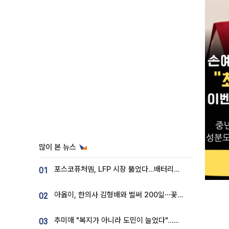
많이 본 뉴스
포스코퓨처엠, LFP 시장 뚫었다…배터리사와 대규모 장기 공급 합의
01
아옳이, 한의사 김형배와 벌써 200일⋯꽃다발 들고 "프러포즈 아냐"
02
추미애 "복지가 아니라 도민이 늘었다"…재정난 책임론 정면돌파
03