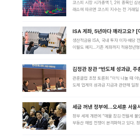
코스피 시장 시가총액 1, 2위 종목인 
래소에 따르면 코스피 지수는 전 거래일 대
1.81% 내린 6478.75에 출발한 코
다. 이날 오전
ISA 계좌, 5년마다 깨라고요? 
생산적금융 ISA, 국내 투자 이자·배당
이월도 폐지…기존 계좌까지 적용청년형 
는 5년마다 계좌를 해지하라는 건가요?”
편을
김정관 장관 “반도체 성과급, 
관훈클럽 초청 토론회 “이익 나눌 때 아
도체 업계의 성과급 지급과 관련해 일정
최근 상법·자본시장법 개정으로 기업 지
세금 꺼낸 정부에…오세훈 서울시장
정부 세제 개편에 “매물 잠김·전월세 불
부동산 해법 전쟁이 본격화하고 있다. 
드를 꺼내자 서울시는 전·월세 부담만 