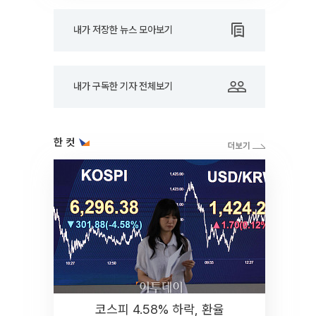
내가 저장한 뉴스 모아보기
내가 구독한 기자 전체보기
한 컷
코스피 4.58% 하락, 환율