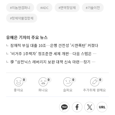
#지놈앤컴퍼니
#ADC
#면역항암제
#기술이전
#항체약물접합체
유혜은 기자의 주요 뉴스
잠재적 부실 대출 10조…은행 건전성 '시한폭탄' 커졌다
‘비거주 1주택자’ 정조준한 세제 개편…다음 스텝은 금융 대책
李 “삼전닉스 레버리지 보완 대책 신속 마련⋯장기 채무 과감히 탕감”
0
0
0
0
좋아요
화나요
슬퍼요
추가취재 원해요