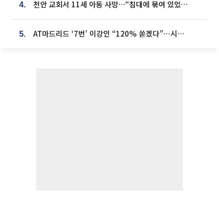
천안 교회서 11세 아동 사망…“침대에 묶여 있었다” 진술 확보
4.
AT마드리드 ‘7번’ 이강인 “120% 쏟겠다”⋯시메오네 감독 “필요한 선수”
5.