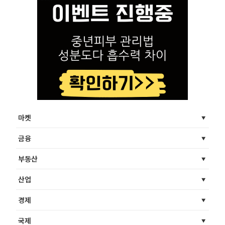
마켓
금융
부동산
산업
경제
국제