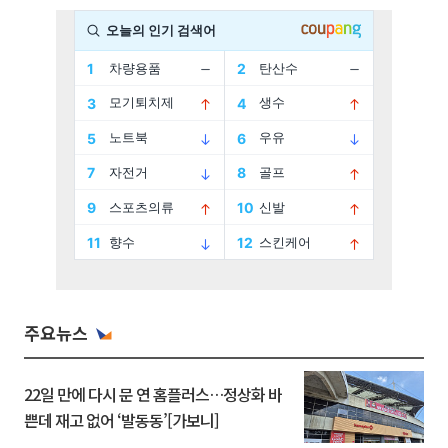
주요뉴스
22일 만에 다시 문 연 홈플러스…정상화 바
쁜데 재고 없어 ‘발동동’[가보니]