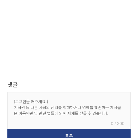
댓글
0 / 300