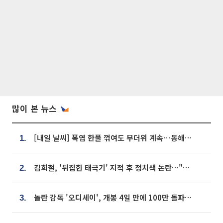
많이 본 뉴스
[내일 날씨] 폭염 한풀 꺾여도 무더위 계속⋯동해안 이틀 연속 비
1.
김희철, '뒤집힌 태극기' 지적 후 정치색 논란…"좌우 떠나 우리나라 국기"
2.
놀란 감독 '오디세이', 개봉 4일 만에 100만 돌파⋯'왕사남' 보다 빠르다
3.