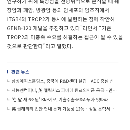
연구하기 위해 특장점을 전방위적으로 분석할 때 췌
장암과 폐암, 방광암 등의 암세포와 암조직에서
ITGB4와 TROP2가 동시에 발현하는 점에 착안해
GENB-120 개발을 추진하고 있다”라면서 “기존
TROP2의 미충족 수요를 해결하는 접근이 될 수 있을
것으로 판단한다”라고 말했다.
관련 뉴스
삼성에피스홀딩스, 중국에 R&D센터 설립⋯ADC 중심 신약개발 역량 강화
지놈앤컴퍼니, 英 엘립시스 파마에 원료의약품 공급…면역항암제 임상 본격화
‘한 달 새 6조원’ K바이오, 기술수출·M&A·투자 잇따라
美 클래리티 법안 연내 통과 가능성 13%…상원 문턱서 제동