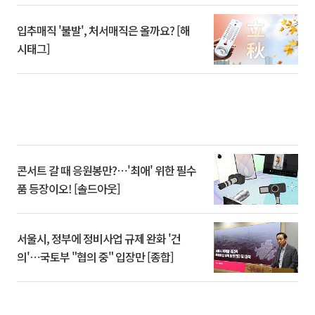
입추매직 '불발', 처서매직은 올까요? [해
시태그]
콘서트 갈 때 응원봉만?⋯'최애' 위한 필수
품 등장이오! [솔드아웃]
서울시, 정부에 정비사업 규제 완화 '건
의'⋯국토부 "협의 중" 입장만 [종합]