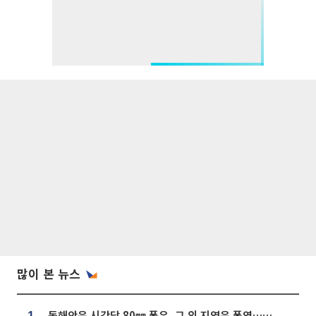
많이 본 뉴스
동해안은 시간당 80㎜ 폭우, 그 외 지역은 폭염…‘극과 극 날씨’
1.