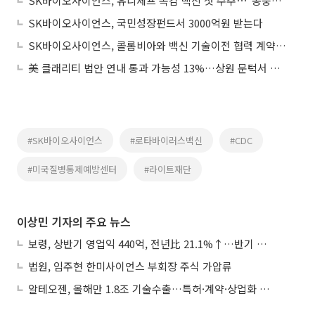
SK바이오사이언스, 유니세프 독감 백신 첫 수주⋯“공중보건 증진에 기여할 것”
SK바이오사이언스, 국민성장펀드서 3000억원 받는다
SK바이오사이언스, 콜롬비아와 백신 기술이전 협력 계약 체결
美 클래리티 법안 연내 통과 가능성 13%…상원 문턱서 제동
#SK바이오사이언스
#로타바이러스백신
#CDC
#미국질병통제예방센터
#라이트재단
이상민 기자의 주요 뉴스
보령, 상반기 영업익 440억, 전년比 21.1%↑…반기 역대 최대
법원, 임주현 한미사이언스 부회장 주식 가압류
알테오젠, 올해만 1.8조 기술수출…특허·계약·상업화 ‘삼박자’