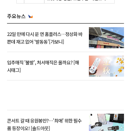
주요뉴스
22일 만에 다시 문 연 홈플러스…정상화 바
쁜데 재고 없어 ‘발동동’[가보니]
입추매직 '불발', 처서매직은 올까요? [해
시태그]
콘서트 갈 때 응원봉만?⋯'최애' 위한 필수
품 등장이오! [솔드아웃]