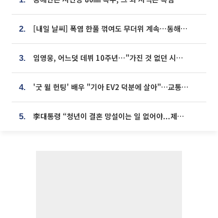
[내일 날씨] 폭염 한풀 꺾여도 무더위 계속⋯동해안 이틀 연속 비
2.
임영웅, 어느덧 데뷔 10주년⋯"가진 것 없던 시절, 내 앞엔 20명의 팬뿐"
3.
'굿 윌 헌팅' 배우 "기아 EV2 덕분에 살아"…교통사고 후 안전성 극찬
4.
李대통령 “청년이 결혼 망설이는 일 없어야...제도상 불이익 조사”
5.