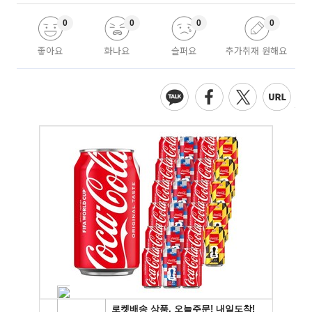
0
0
0
0
좋아요
화나요
슬퍼요
추가취재 원해요