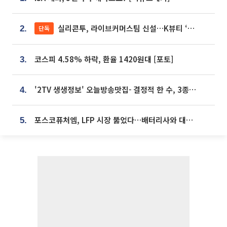
실리콘투, 라이브커머스팀 신설…K뷰티 ‘글로벌 판매망’ 확대[K뷰티 라방戰]
단독
2.
코스피 4.58% 하락, 환율 1420원대 [포토]
3.
'2TV 생생정보' 오늘방송맛집- 결정적 한 수, 3종 메밀면! 메밀 소바 맛집 '의○○○○'
4.
포스코퓨처엠, LFP 시장 뚫었다…배터리사와 대규모 장기 공급 합의
5.