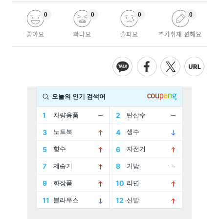
0
0
0
0
좋아요
화나요
슬퍼요
추가취재 원해요