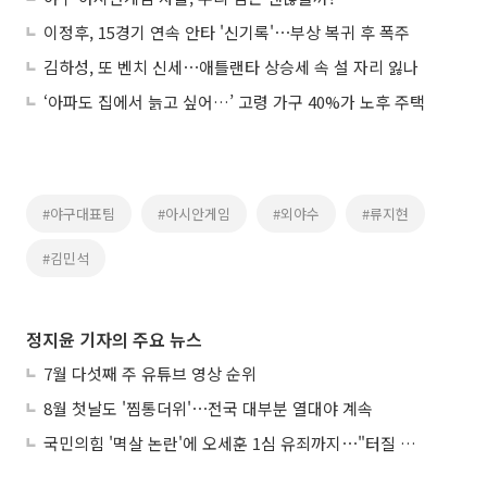
이정후, 15경기 연속 안타 '신기록'⋯부상 복귀 후 폭주
김하성, 또 벤치 신세⋯애틀랜타 상승세 속 설 자리 잃나
‘아파도 집에서 늙고 싶어…’ 고령 가구 40%가 노후 주택
#야구대표팀
#아시안게임
#외야수
#류지현
#김민석
정지윤 기자의 주요 뉴스
7월 다섯째 주 유튜브 영상 순위
8월 첫날도 '찜통더위'⋯전국 대부분 열대야 계속
국민의힘 '멱살 논란'에 오세훈 1심 유죄까지⋯"터질 게 터졌다"