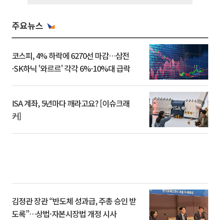
주요뉴스
코스피, 4% 하락에 6270선 마감…삼전
·SK하닉 '와르르' 각각 6%·10%대 급락
ISA 계좌, 5년마다 깨라고요? [이슈크래
커]
김정관 장관 “반도체 성과급, 주총 승인 받
도록”…상법·자본시장법 개정 시사