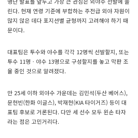
명단 발표를 앞두고 가장 큰 관심은 외야수 선발에 쏠
린다. 현재 연령 기준에 부합하는 주전급 외야 자원이
많지 않은 데다 포지션별 균형까지 고려해야 하기 때
문이다.
대표팀은 투수와 야수를 각각 12명씩 선발할지, 또는
투수 11명ㆍ야수 13명으로 구성할지를 놓고 막판 조
율 중인 것으로 알려졌다.
만 25세 이하 외야수 가운데는 김민석(두산 베어스),
문현빈(한화 이글스), 박재현(KIA 타이거즈) 등이 대
표팀 후보로 거론된다. 다만 세 선수 모두 왼손 타자
라는 점은 고민거리다.