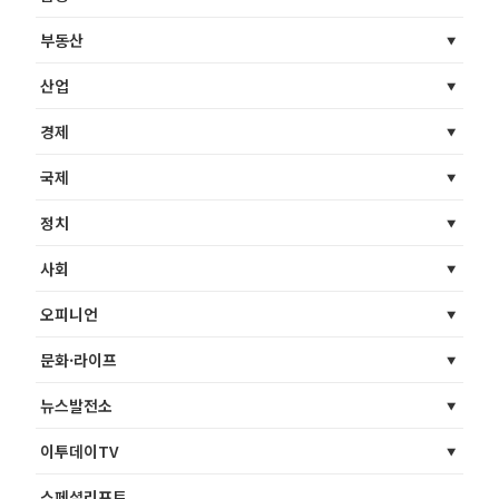
부동산
산업
경제
국제
정치
사회
오피니언
문화·라이프
뉴스발전소
이투데이TV
스페셜리포트