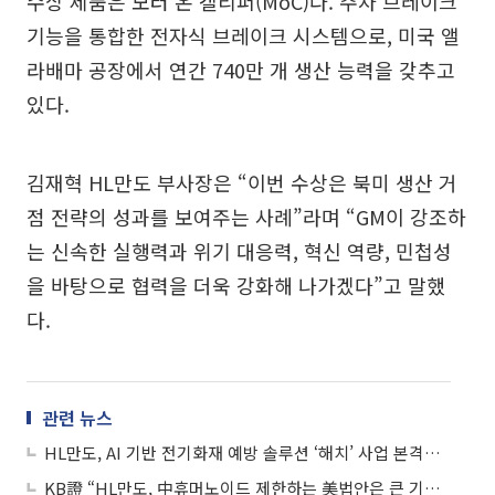
수상 제품은 모터 온 캘리퍼(MoC)다. 주차 브레이크
기능을 통합한 전자식 브레이크 시스템으로, 미국 앨
라배마 공장에서 연간 740만 개 생산 능력을 갖추고
있다.
김재혁 HL만도 부사장은 “이번 수상은 북미 생산 거
점 전략의 성과를 보여주는 사례”라며 “GM이 강조하
는 신속한 실행력과 위기 대응력, 혁신 역량, 민첩성
을 바탕으로 협력을 더욱 강화해 나가겠다”고 말했
다.
관련 뉴스
HL만도, AI 기반 전기화재 예방 솔루션 ‘해치’ 사업 본격화…첫 고객 현대차그룹
KB證 “HL만도, 中휴머노이드 제한하는 美법안은 큰 기회⋯목표가 유지”