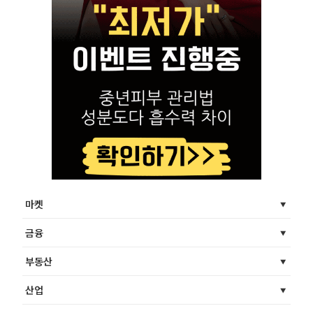
마켓
금융
부동산
산업