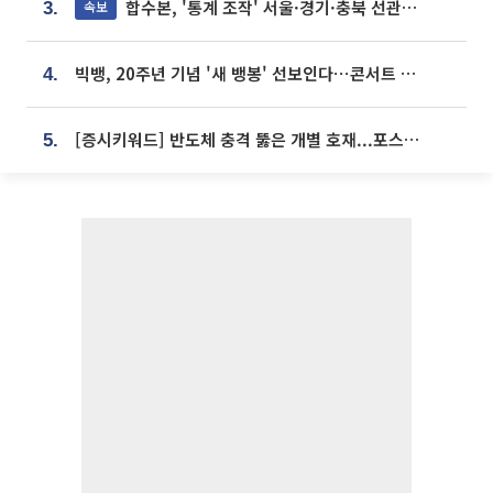
합수본, '통계 조작' 서울·경기·충북 선관위 등 추가 압수수색
속보
3.
빅뱅, 20주년 기념 '새 뱅봉' 선보인다⋯콘서트 앞두고 팝업 개최
4.
[증시키워드] 반도체 충격 뚫은 개별 호재...포스코퓨처엠·에코프로·한화솔루션 '눈길'
5.