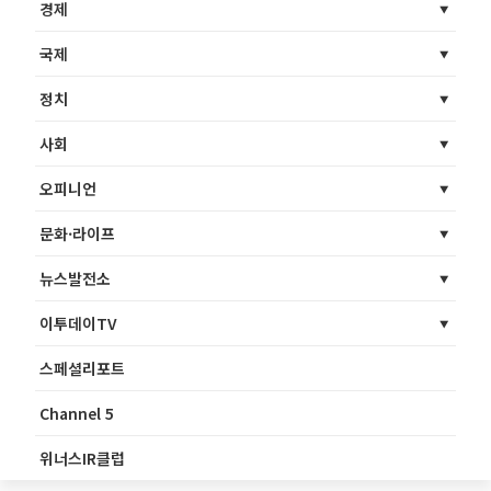
경제
국제
정치
사회
오피니언
문화·라이프
뉴스발전소
이투데이TV
스페셜리포트
Channel 5
위너스IR클럽