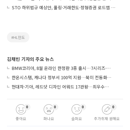
STO 하위법규 예상안, 풀링·거래한도·정형증권 로드맵 제시
#HL만도
김채빈 기자의 주요 뉴스
BMW코리아, 8월 온라인 한정판 3종 출시…7시리즈·X7·M340i 투어링
한온시스템, 캐나다 정부서 100억 지원…북미 전동화 시장 가속
현대차·기아, 레드닷 디자인 어워드 17관왕…최우수상 2개 수상
0
0
0
0
좋아요
화나요
슬퍼요
추가취재 원해요