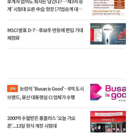
후계자 없어도 회사는 남긴다?…‘제3자 승
계’ 시험대 오른 中企 현장 [기업승계 대전
환]
MSCI 발표 D-7…후보주 반등에 편입 기대
재점화
논란의 'Busan is Good'…8억 도시
단독
브랜드, 용산 대통령실 CI 업체가 수행
2000억 수혈받은 홈플러스 ‘오늘 가오
픈’...13일 정식 개장 시험대