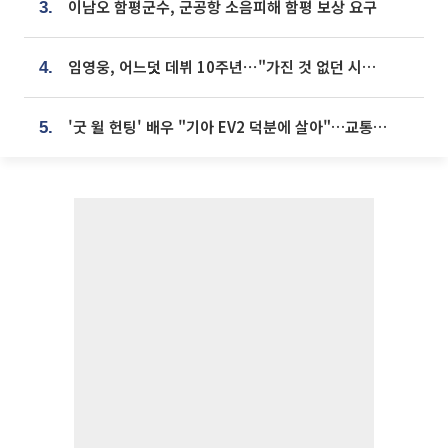
이남오 함평군수, 군공항 소음피해 함평 보상 요구
3.
임영웅, 어느덧 데뷔 10주년⋯"가진 것 없던 시절, 내 앞엔 20명의 팬뿐"
4.
'굿 윌 헌팅' 배우 "기아 EV2 덕분에 살아"…교통사고 후 안전성 극찬
5.