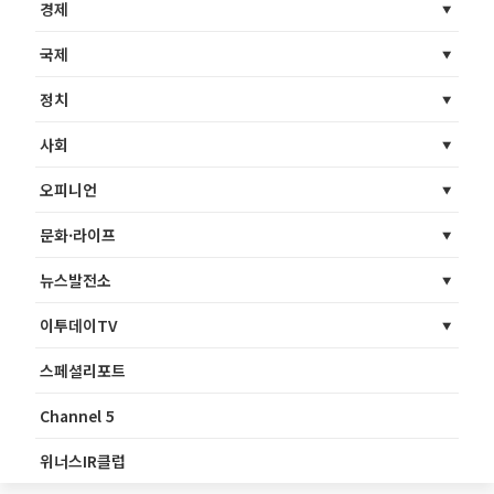
경제
국제
정치
사회
오피니언
문화·라이프
뉴스발전소
이투데이TV
스페셜리포트
Channel 5
위너스IR클럽