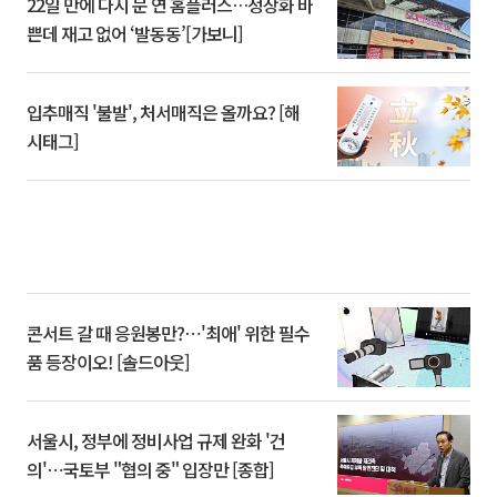
22일 만에 다시 문 연 홈플러스…정상화 바
쁜데 재고 없어 ‘발동동’[가보니]
입추매직 '불발', 처서매직은 올까요? [해
시태그]
콘서트 갈 때 응원봉만?⋯'최애' 위한 필수
품 등장이오! [솔드아웃]
서울시, 정부에 정비사업 규제 완화 '건
의'⋯국토부 "협의 중" 입장만 [종합]