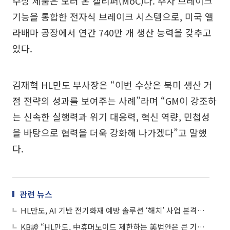
수상 제품은 모터 온 캘리퍼(MoC)다. 주차 브레이크
기능을 통합한 전자식 브레이크 시스템으로, 미국 앨
라배마 공장에서 연간 740만 개 생산 능력을 갖추고
있다.
김재혁 HL만도 부사장은 “이번 수상은 북미 생산 거
점 전략의 성과를 보여주는 사례”라며 “GM이 강조하
는 신속한 실행력과 위기 대응력, 혁신 역량, 민첩성
을 바탕으로 협력을 더욱 강화해 나가겠다”고 말했
다.
관련 뉴스
HL만도, AI 기반 전기화재 예방 솔루션 ‘해치’ 사업 본격화…첫 고객 현대차그룹
KB證 “HL만도, 中휴머노이드 제한하는 美법안은 큰 기회⋯목표가 유지”