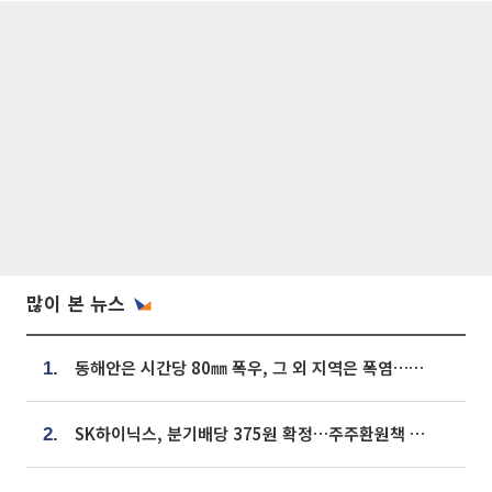
많이 본 뉴스
동해안은 시간당 80㎜ 폭우, 그 외 지역은 폭염…‘극과 극 날씨’
1.
SK하이닉스, 분기배당 375원 확정…주주환원책 9월로 앞당겨 발표
2.