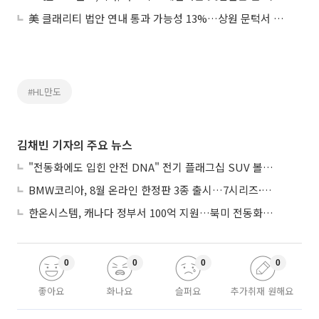
美 클래리티 법안 연내 통과 가능성 13%…상원 문턱서 제동
#HL만도
김채빈 기자의 주요 뉴스
"전동화에도 입힌 안전 DNA" 전기 플래그십 SUV 볼보 'EX90'
BMW코리아, 8월 온라인 한정판 3종 출시…7시리즈·X7·M340i 투어링
한온시스템, 캐나다 정부서 100억 지원…북미 전동화 시장 가속
0
0
0
0
좋아요
화나요
슬퍼요
추가취재 원해요