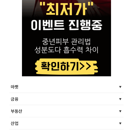
마켓
금융
부동산
산업