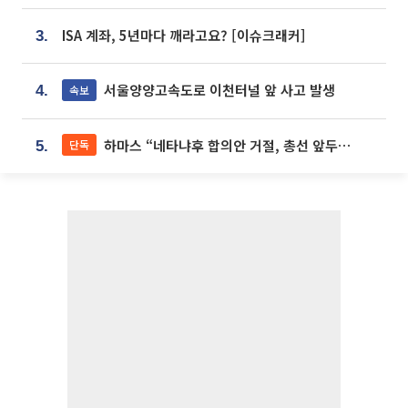
ISA 계좌, 5년마다 깨라고요? [이슈크래커]
3.
서울양양고속도로 이천터널 앞 사고 발생
속보
4.
하마스 “네타냐후 합의안 거절, 총선 앞두고 시간 끌기”
단독
5.