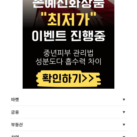
마켓
금융
부동산
산업