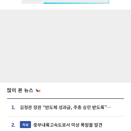
많이 본 뉴스
김정관 장관 “반도체 성과급, 주총 승인 받도록”…상법·자본시장법 개정 시사
1.
중부내륙고속도로서 미상 폭발물 발견
속보
2.