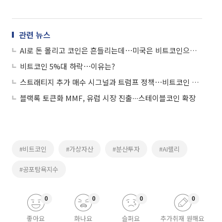
관련 뉴스
AI로 돈 몰리고 코인은 흔들리는데⋯미국은 비트코인으로 집 산다?
비트코인 5%대 하락⋯이유는?
스트래티지 추가 매수 시그널과 트럼프 정책⋯비트코인 시세는?
블랙록 토큰화 MMF, 유럽 시장 진출∙∙∙스테이블코인 확장
#비트코인
#가상자산
#분산투자
#AI랠리
#공포탐욕지수
0
0
0
0
좋아요
화나요
슬퍼요
추가취재 원해요