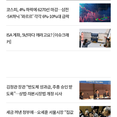
코스피, 4% 하락에 6270선 마감…삼전
·SK하닉 '와르르' 각각 6%·10%대 급락
ISA 계좌, 5년마다 깨라고요? [이슈크래
커]
김정관 장관 “반도체 성과급, 주총 승인 받
도록”…상법·자본시장법 개정 시사
세금 꺼낸 정부에…오세훈 서울시장 “집값