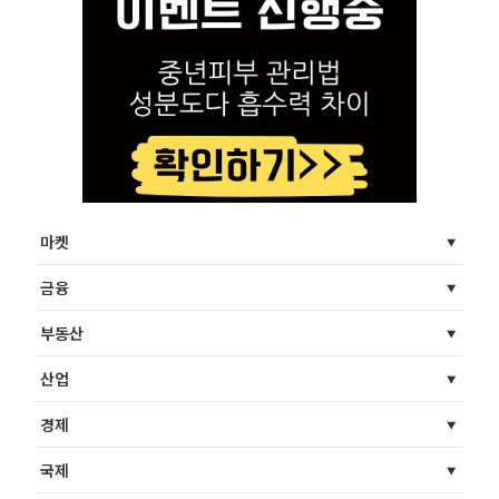
마켓
금융
부동산
산업
경제
국제