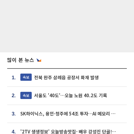
많이 본 뉴스
전북 완주 삼례읍 공장서 화재 발생
속보
1.
서울도 '40도'…오늘 노원 40.2도 기록
속보
2.
SK하이닉스, 용인·청주에 54조 투자…AI 메모리 생산기지 키운다
3.
'2TV 생생정보' 오늘방송맛집- 배우 강성진 단골! 쌀국수ㆍ푸팟퐁 커리 맛집 '블○○○'
4.