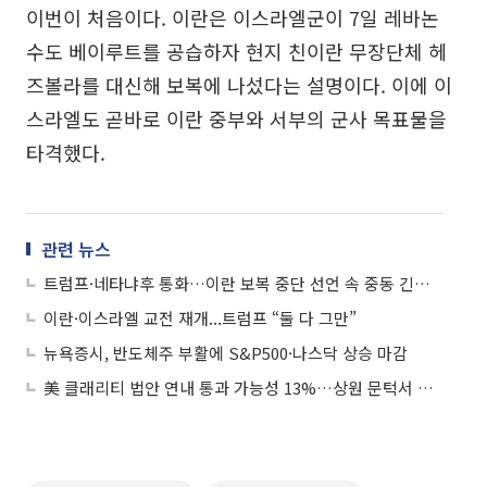
이번이 처음이다. 이란은 이스라엘군이 7일 레바논
수도 베이루트를 공습하자 현지 친이란 무장단체 헤
즈볼라를 대신해 보복에 나섰다는 설명이다. 이에 이
스라엘도 곧바로 이란 중부와 서부의 군사 목표물을
타격했다.
관련 뉴스
트럼프·네타냐후 통화…이란 보복 중단 선언 속 중동 긴장 지속
이란·이스라엘 교전 재개...트럼프 “둘 다 그만”
뉴욕증시, 반도체주 부활에 S&P500·나스닥 상승 마감
美 클래리티 법안 연내 통과 가능성 13%…상원 문턱서 제동