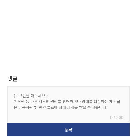
댓글
0 / 300