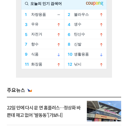
주요뉴스
22일 만에 다시 문 연 홈플러스…정상화 바
쁜데 재고 없어 ‘발동동’[가보니]