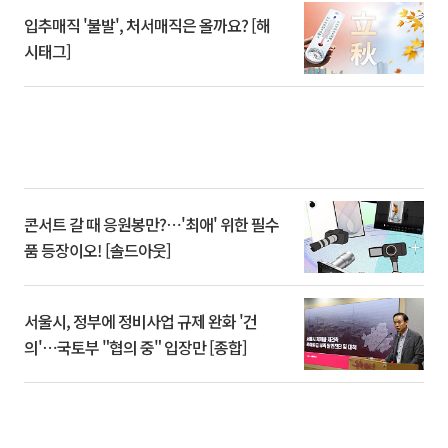
입추매직 '불발', 처서매직은 올까요? [해
시태그]
콘서트 갈 때 응원봉만?⋯'최애' 위한 필수
품 등장이오! [솔드아웃]
서울시, 정부에 정비사업 규제 완화 '건
의'⋯국토부 "협의 중" 입장만 [종합]