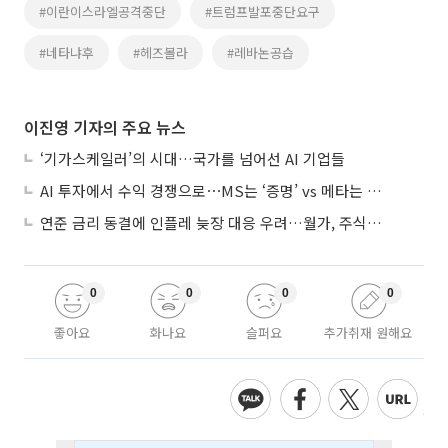
#이란이스라엘공격중단
#트럼프발포중단요구
#네타냐후
#헤즈볼라
#레바논공습
이진영 기자의 주요 뉴스
‘기가스케일러’의 시대…국가를 넘어선 AI 기업들
AI 투자에서 수익 경쟁으로⋯MS는 ‘증명’ vs 메타는 ‘숙제’
연준 금리 동결에 인플레 늦장 대응 우려…월가, 주식도 채권도 던졌다
0
0
0
0
좋아요
화나요
슬퍼요
추가취재 원해요