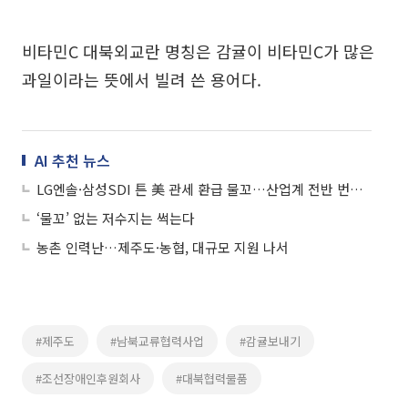
비타민C 대북외교란 명칭은 감귤이 비타민C가 많은
과일이라는 뜻에서 빌려 쓴 용어다.
AI 추천 뉴스
LG엔솔·삼성SDI 튼 美 관세 환급 물꼬…산업계 전반 번지나
‘물꼬’ 없는 저수지는 썩는다
농촌 인력난…제주도·농협, 대규모 지원 나서
#제주도
#남북교류협력사업
#감귤보내기
#조선장애인후원회사
#대북협력물품