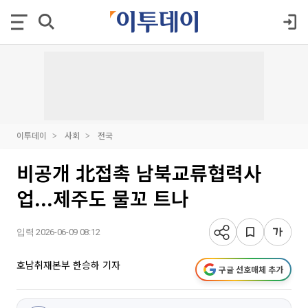
이투데이
사회
전국
비공개 北접촉 남북교류협력사
업...제주도 물꼬 트나
입력 2026-06-09 08:12
호남취재본부 한승하 기자
구글 선호매체 추가