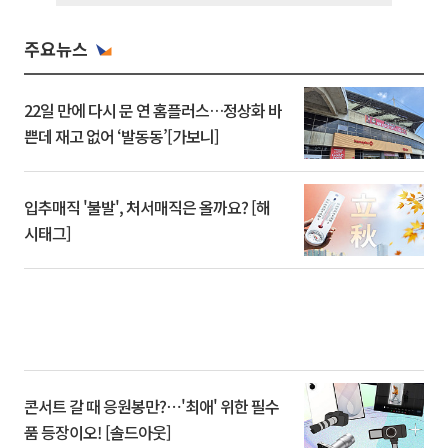
주요뉴스
22일 만에 다시 문 연 홈플러스…정상화 바
쁜데 재고 없어 ‘발동동’[가보니]
입추매직 '불발', 처서매직은 올까요? [해
시태그]
콘서트 갈 때 응원봉만?⋯'최애' 위한 필수
품 등장이오! [솔드아웃]