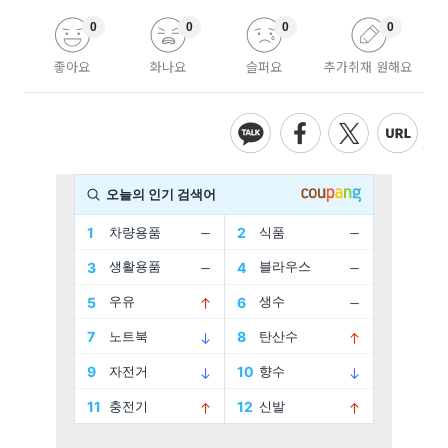
0
0
0
0
좋아요
화나요
슬퍼요
추가취재 원해요