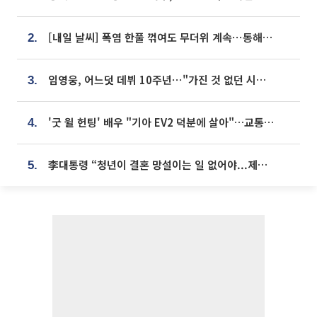
[내일 날씨] 폭염 한풀 꺾여도 무더위 계속⋯동해안 이틀 연속 비
2.
임영웅, 어느덧 데뷔 10주년⋯"가진 것 없던 시절, 내 앞엔 20명의 팬뿐"
3.
'굿 윌 헌팅' 배우 "기아 EV2 덕분에 살아"…교통사고 후 안전성 극찬
4.
李대통령 “청년이 결혼 망설이는 일 없어야...제도상 불이익 조사”
5.