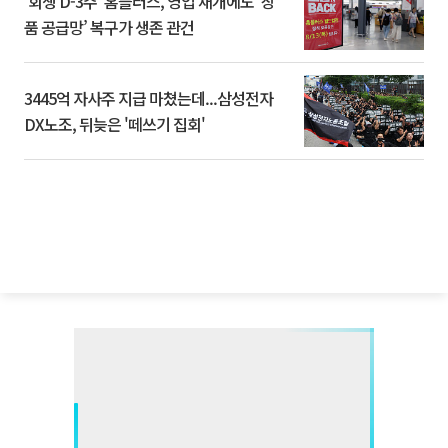
‘회생 D-3주’ 홈플러스, 영업 재개에도 ‘상
품 공급망’ 복구가 생존 관건
3445억 자사주 지급 마쳤는데...삼성전자
DX노조, 뒤늦은 '떼쓰기 집회'