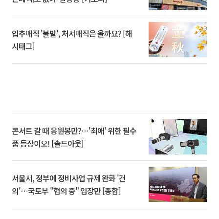
입추매직 '불발', 처서매직은 올까요? [해
시태그]
콘서트 갈 때 응원봉만?⋯'최애' 위한 필수
품 등장이오! [솔드아웃]
서울시, 정부에 정비사업 규제 완화 '건
의'⋯국토부 "협의 중" 입장만 [종합]