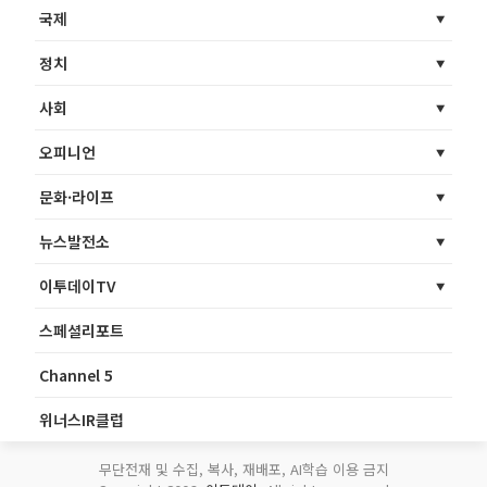
국제
정치
사회
오피니언
문화·라이프
뉴스발전소
이투데이TV
스페셜리포트
Channel 5
위너스IR클럽
무단전재 및 수집, 복사, 재배포, AI학습 이용 금지