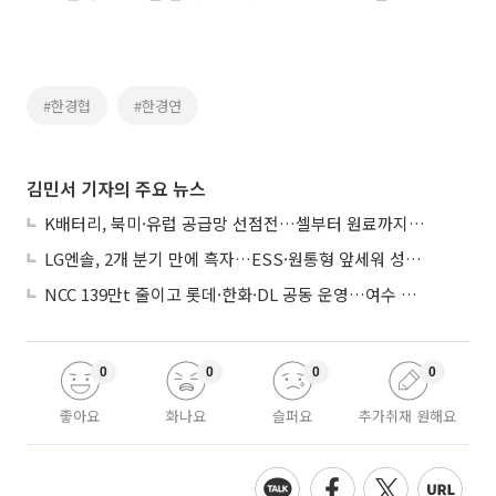
#한경협
#한경연
김민서 기자의 주요 뉴스
K배터리, 북미·유럽 공급망 선점전…셀부터 원료까지 현지화
LG엔솔, 2개 분기 만에 흑자…ESS·원통형 앞세워 성장 가속
NCC 139만t 줄이고 롯데·한화·DL 공동 운영…여수 1호 본궤도
0
0
0
0
좋아요
화나요
슬퍼요
추가취재 원해요