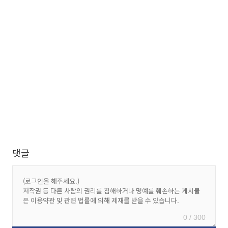
댓글
0 / 300