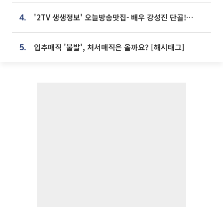
'2TV 생생정보' 오늘방송맛집- 배우 강성진 단골! 쌀국수ㆍ푸팟퐁 커리 맛집 '블○○○'
4.
입추매직 '불발', 처서매직은 올까요? [해시태그]
5.