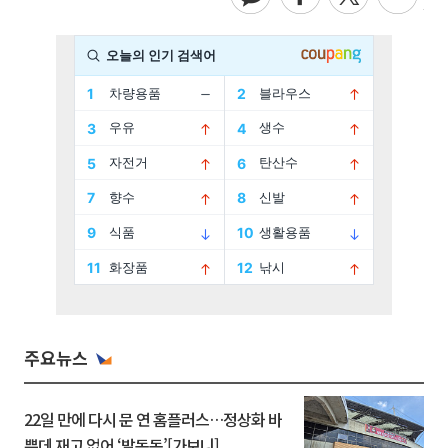
주요뉴스
22일 만에 다시 문 연 홈플러스…정상화 바
쁜데 재고 없어 ‘발동동’[가보니]