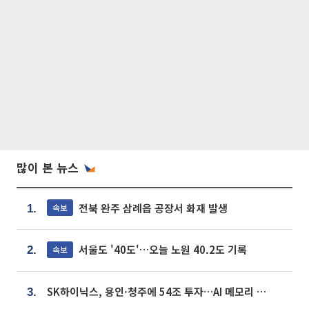
많이 본 뉴스
전북 완주 삼례읍 공장서 화재 발생
속보
1.
서울도 '40도'…오늘 노원 40.2도 기록
속보
2.
SK하이닉스, 용인·청주에 54조 투자…AI 메모리 생산기지 키운다
3.