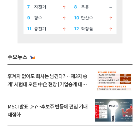
주요뉴스
후계자 없어도 회사는 남긴다?…‘제3자 승
계’ 시험대 오른 中企 현장 [기업승계 대전
환]
MSCI 발표 D-7…후보주 반등에 편입 기대
재점화