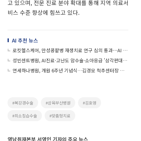
고 있으며, 전문 진료 분야 확대를 통해 지역 의료서
비스 수준 향상에 힘쓰고 있다.
AI 추천 뉴스
로킷헬스케어, 만성콩팥병 재생치료 연구 심의 통과⋯AI 신장재생 수술 본격화
성빈센트병원, AI진료·고난도 암수술·소아응급 '삼각편대'로 경기남부 의료판 바꾼다
연세하나병원, 개원 6주년 기념식…김경모 척추센터장 신규 임명
#복강경수술
#삼육부산병원
#김호영
#최소침습수술
#맞춤형치료
영남취재본부 서영인 기자의 주요 뉴스