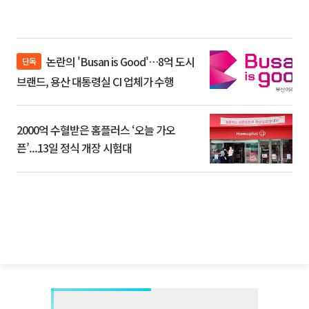
논란의 'Busan is Good'…8억 도시
단독
브랜드, 용산 대통령실 CI 업체가 수행
2000억 수혈받은 홈플러스 ‘오늘 가오
픈’...13일 정식 개장 시험대