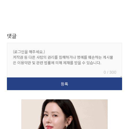
댓글
0 / 300