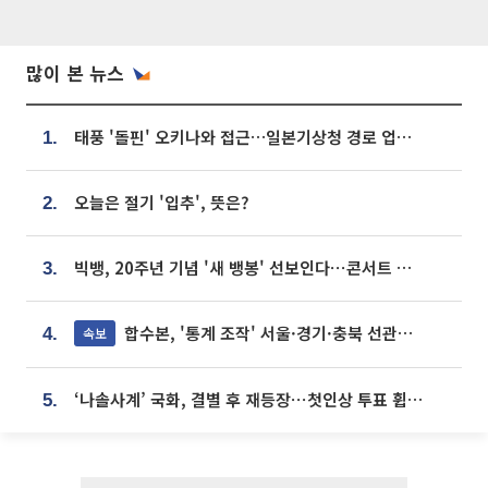
많이 본 뉴스
태풍 '돌핀' 오키나와 접근…일본기상청 경로 업데이트
1.
오늘은 절기 '입추', 뜻은?
2.
빅뱅, 20주년 기념 '새 뱅봉' 선보인다⋯콘서트 앞두고 팝업 개최
3.
합수본, '통계 조작' 서울·경기·충북 선관위 등 추가 압수수색
속보
4.
‘나솔사계’ 국화, 결별 후 재등장⋯첫인상 투표 휩쓸고 ‘인기녀’ 등극
5.