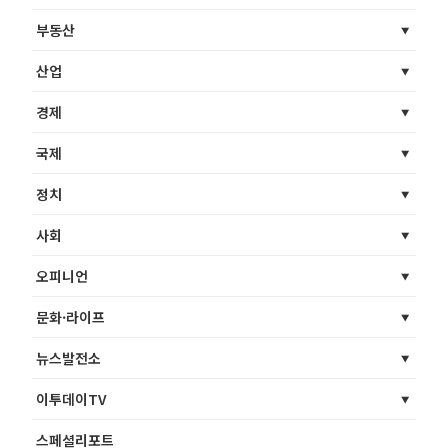
부동산
산업
경제
국제
정치
사회
오피니언
문화·라이프
뉴스발전소
이투데이TV
스페셜리포트