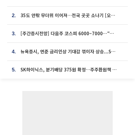
35도 안팎 무더위 이어져…전국 곳곳 소나기 [오늘 날씨]
2.
[주간증시전망] 다음주 코스피 6000~7000⋯“外人 수급은 정책이 변수”
3.
뉴욕증시, 연준 금리인상 기대감 꺾이자 상승...S&P500 사상 최고치 [종합]
4.
SK하이닉스, 분기배당 375원 확정…주주환원책 9월로 앞당겨 발표
5.