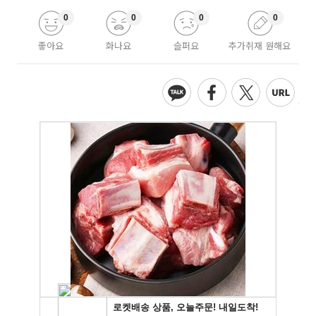
0
0
0
0
좋아요
화나요
슬퍼요
추가취재 원해요