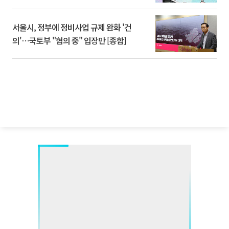
서울시, 정부에 정비사업 규제 완화 '건
의'⋯국토부 "협의 중" 입장만 [종합]