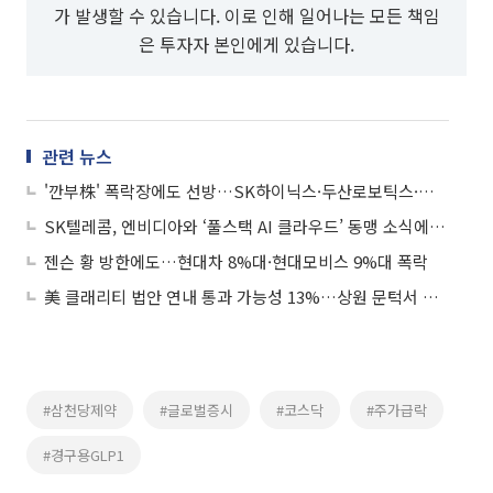
가 발생할 수 있습니다. 이로 인해 일어나는 모든 책임
은 투자자 본인에게 있습니다.
관련 뉴스
'깐부株' 폭락장에도 선방…SK하이닉스·두산로보틱스·네이버는 낙폭 방어
SK텔레콤, 엔비디아와 ‘풀스택 AI 클라우드’ 동맹 소식에 강세
젠슨 황 방한에도…현대차 8%대·현대모비스 9%대 폭락
美 클래리티 법안 연내 통과 가능성 13%…상원 문턱서 제동
#삼천당제약
#글로벌증시
#코스닥
#주가급락
#경구용GLP1