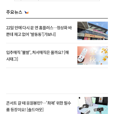
주요뉴스
22일 만에 다시 문 연 홈플러스…정상화 바
쁜데 재고 없어 ‘발동동’[가보니]
입추매직 '불발', 처서매직은 올까요? [해
시태그]
콘서트 갈 때 응원봉만?⋯'최애' 위한 필수
품 등장이오! [솔드아웃]