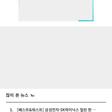
많이 본 뉴스
[베스트&워스트] 삼성전자·SK하이닉스 밀린 한 주…상상인증권은 85% 급등
1.