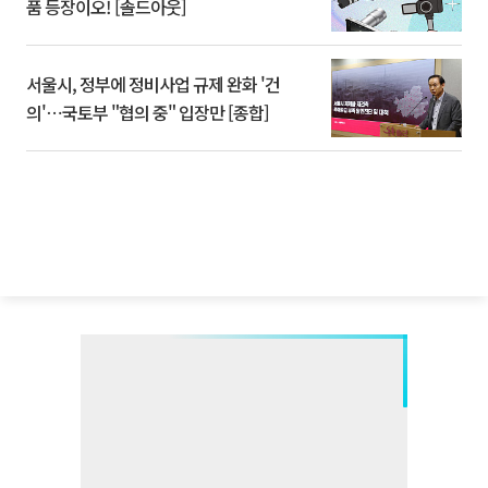
품 등장이오! [솔드아웃]
서울시, 정부에 정비사업 규제 완화 '건
의'⋯국토부 "협의 중" 입장만 [종합]