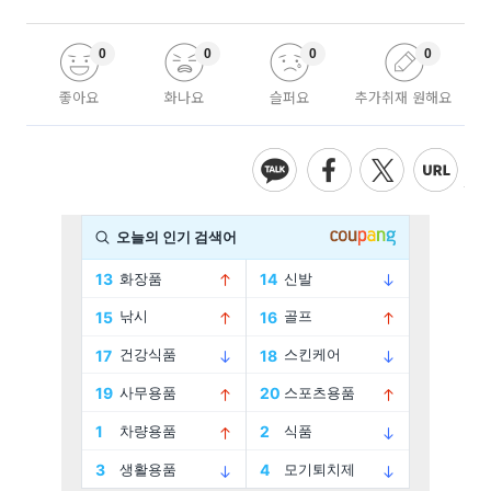
0
0
0
0
좋아요
화나요
슬퍼요
추가취재 원해요