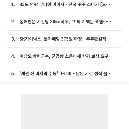
35도 안팎 무더위 이어져…전국 곳곳 소나기 [오늘 날씨]
1.
동해안은 시간당 80㎜ 폭우, 그 외 지역은 폭염…‘극과 극 날씨’
2.
SK하이닉스, 분기배당 375원 확정…주주환원책 9월로 앞당겨 발표
3.
이남오 함평군수, 군공항 소음피해 함평 보상 요구
4.
'개편 전 마지막 수능' D-100⋯남은 기간 성적 올릴 전략은
5.