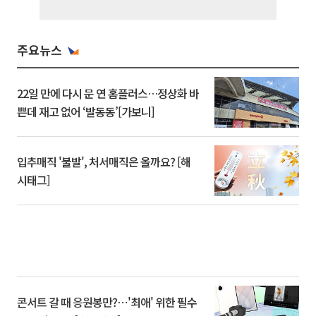
주요뉴스
22일 만에 다시 문 연 홈플러스…정상화 바
쁜데 재고 없어 ‘발동동’[가보니]
입추매직 '불발', 처서매직은 올까요? [해
시태그]
콘서트 갈 때 응원봉만?⋯'최애' 위한 필수