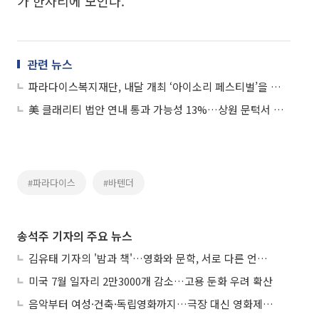
가 한자리에 모인다.
관련 뉴스
파라다이스복지재단, 내달 개최 ‘아이소리 페스티벌’을 사회통합형 축제로
美 클래리티 법안 연내 통과 가능성 13%…상원 문턱서 제동
#파라다이스
#바텐더
송석주 기자의 주요 뉴스
김유태 기자의 '밤과 책'…영화와 문학, 서로 다른 언어를 읽다
미국 7월 일자리 2만3000개 감소…고용 둔화 우려 확산
음악부터 여성·건축·독립영화까지…극장 대신 영화제로 즐기는 스크린 여행