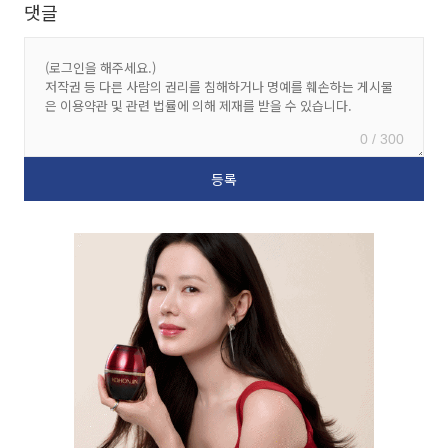
댓글
0 / 300