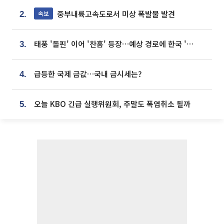
중부내륙고속도로서 미상 폭발물 발견
속보
2.
태풍 '돌핀' 이어 '찬홈' 등장…예상 경로에 한국 '한숨'
3.
급등한 국제 금값…국내 금시세는?
4.
오늘 KBO 긴급 실행위원회, 주말도 폭염취소 될까
5.