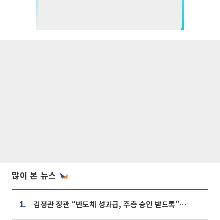
많이 본 뉴스
김정관 장관 “반도체 성과급, 주총 승인 받도록”…상법·자본시장법 개정 시사
1.