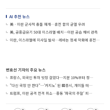
AI 추천 뉴스
美ㆍ이란 군사적 충돌 재개…휴전 합의 균열 우려
美, 공중급유기 50대 이스라엘 배치⋯이란 공습 채비 관측
이란, 이스라엘에 미사일 발사…레바논 정세 악화에 휴전 먹구름
변효선 기자의 주요 뉴스
프랑스, 외국인 투자 빗장 걸었다⋯지분 10%부터 정부가 승인
"다신 국장 안 한다"⋯'카지노' 된 韓증시, 개미들 떠난다
트럼프, 이란 공격 전격 취소…중동 ‘파국의 주말’ 피했다