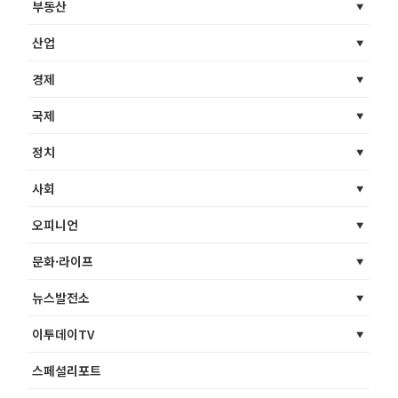
부동산
산업
경제
국제
정치
사회
오피니언
문화·라이프
뉴스발전소
이투데이TV
스페셜리포트