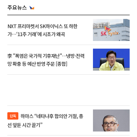
주요뉴스
NXT 프리마켓서 SK하이닉스 또 하한
가⋯‘11주 거래’에 시초가 왜곡
李 "폭염은 국가적 기후재난"…냉방·전력
망 확충 등 예산 반영 주문 [종합]
하마스 “네타냐후 합의안 거절, 총
단독
선 앞둔 시간 끌기”