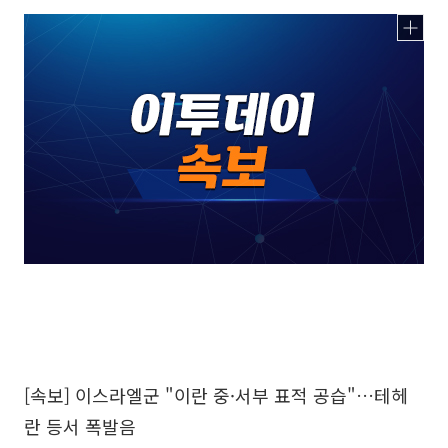
[속보] 이스라엘군 "이란 중·서부 표적 공습"…테헤
란 등서 폭발음