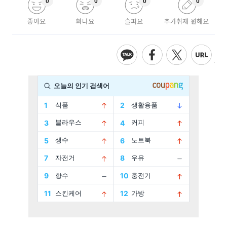
0
0
0
0
좋아요
화나요
슬퍼요
추가취재 원해요