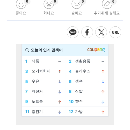
0
0
0
0
좋아요
화나요
슬퍼요
추가취재 원해요