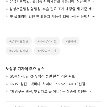
삼성서울병원, ‘관상동맥 미세혈관 기능장애’ 진단·예후 이정표 제시
삼성서울병원 암병원, 수술 필요 조기 대장암 새 기준 제시…“꼭 필요한 환자만”
美 클래리티 법안 연내 통과 가능성 13%…상원 문턱서 제동
#삼성서울병원
#뇌사장기기증
#별하재
#장기이식센터
#기증자추모관
노상우 기자의 주요 뉴스
GC녹십자, mRNA 백신 정밀 분석 기술 확보
J&J도 참전…빅파마, 차세대 ‘in vivo CAR-T’ 선점 경쟁 본격화
“폐렴구균 백신, 맞았다고 끝 아니다…접종력 확인해야”