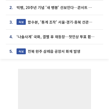
빅뱅, 20주년 기념 '새 뱅봉' 선보인다⋯콘서트 앞두고 팝업 개최
2.
합수본, '통계 조작' 서울·경기·충북 선관위 등 추가 압수수색
속보
3.
‘나솔사계’ 국화, 결별 후 재등장⋯첫인상 투표 휩쓸고 ‘인기녀’ 등극
4.
전북 완주 삼례읍 공장서 화재 발생
속보
5.