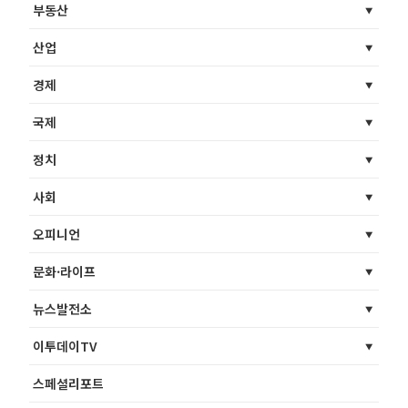
부동산
산업
경제
국제
정치
사회
오피니언
문화·라이프
뉴스발전소
이투데이TV
스페셜리포트