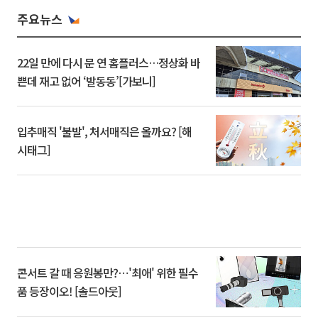
주요뉴스
22일 만에 다시 문 연 홈플러스…정상화 바
쁜데 재고 없어 ‘발동동’[가보니]
입추매직 '불발', 처서매직은 올까요? [해
시태그]
콘서트 갈 때 응원봉만?⋯'최애' 위한 필수
품 등장이오! [솔드아웃]