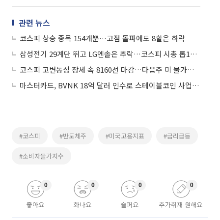
관련 뉴스
코스피 상승 종목 154개뿐…고점 돌파에도 8할은 하락
삼성전기 29계단 뛰고 LG엔솔은 추락…코스피 시총 톱10 ‘대격변’
코스피 고변동성 장세 속 8160선 마감…다음주 미 물가지표 주목
마스터카드, BVNK 18억 달러 인수로 스테이블코인 사업 본격 확장
#코스피
#반도체주
#미국고용지표
#금리급등
#소비자물가지수
0
0
0
0
좋아요
화나요
슬퍼요
추가취재 원해요