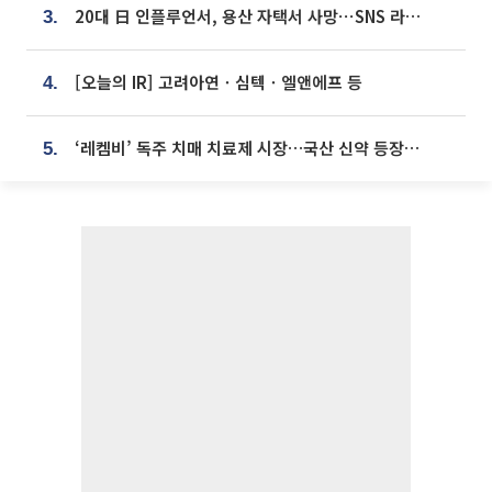
20대 日 인플루언서, 용산 자택서 사망⋯SNS 라방 중 숨져
3.
[오늘의 IR] 고려아연ㆍ심텍ㆍ엘앤에프 등
4.
‘레켐비’ 독주 치매 치료제 시장…국산 신약 등장하나
5.