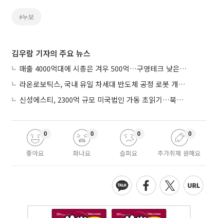
#누보
김우람 기자의 주요 뉴스
매출 4000억대에 시총은 겨우 500억…구영테크 낮은 몸값에 저가 승계 마무리
라온로보틱스, 국내 유일 차세대 반도체 공정 로봇 개발 ‘고객사 테스트 진행’
신성에스티, 2300억 규모 미국법인 가동 초읽기…북미 ESS 공략 본격화
0
0
0
0
좋아요
화나요
슬퍼요
추가취재 원해요