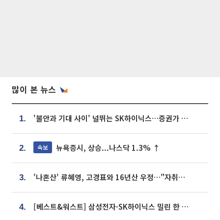
많이 본 뉴스
'불안과 기대 사이' 널뛰는 SK하이닉스…증권가 "HBM4·LTA 기반 펀터멘털 견고"
1.
뉴욕증시, 상승...나스닥 1.3% ↑
속보
2.
'나혼산' 류혜영, 고경표와 16년산 우정…"자취방서 부모님과 마주쳐"
3.
[베스트&워스트] 삼성전자·SK하이닉스 밀린 한 주…상상인증권은 85% 급등
4.