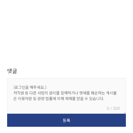
댓글
0 / 300