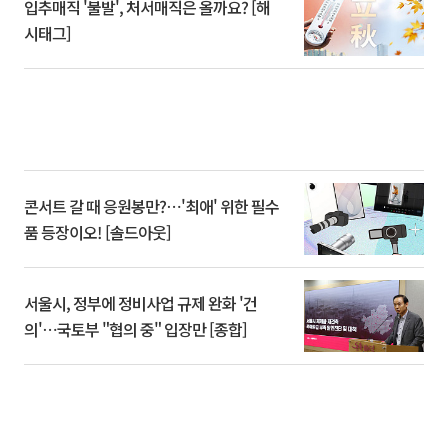
입추매직 '불발', 처서매직은 올까요? [해
시태그]
콘서트 갈 때 응원봉만?⋯'최애' 위한 필수
품 등장이오! [솔드아웃]
서울시, 정부에 정비사업 규제 완화 '건
의'⋯국토부 "협의 중" 입장만 [종합]