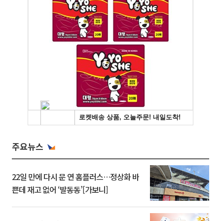
주요뉴스
22일 만에 다시 문 연 홈플러스…정상화 바
쁜데 재고 없어 ‘발동동’[가보니]