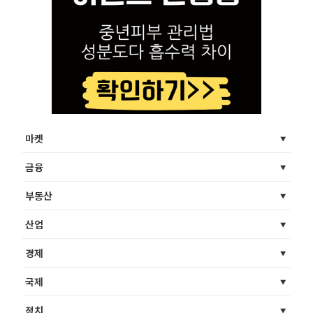
마켓
금융
부동산
산업
경제
국제
정치