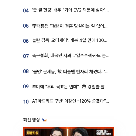
'굿 윌 헌팅' 배우 "기아 EV2 덕분에 살아"…교통사고 후 안전성 극찬
04
05
李대통령 “청년이 결혼 망설이는 일 없어야...제도상 불이익 조사”
놀란 감독 '오디세이', 개봉 4일 만에 100만 돌파⋯'왕사남' 보다 빠르다
06
축구협회, 대국민 사과…"압수수색·카드 논란 사죄, 강도 높은 쇄신"
07
08
'불명' 문세윤, 故 터틀맨 빈자리 채웠다…'거북이' 눈물의 최종 우승
09
추미애 "우리 목표는 연대"…故 강일출 할머니 흉상 제막
AT마드리드 ‘7번’ 이강인 “120% 쏟겠다”⋯시메오네 감독 “필요한 선수”
10
최신 영상