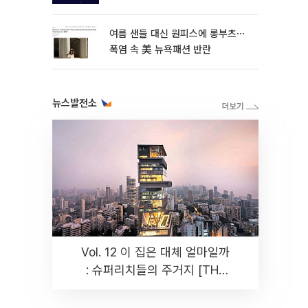
여름 샌들 대신 원피스에 롱부츠⋯
폭염 속 美 뉴욕패션 반란
뉴스발전소
Vol. 12 이 집은 대체 얼마일까
: 슈퍼리치들의 주거지 [THE
RARE]