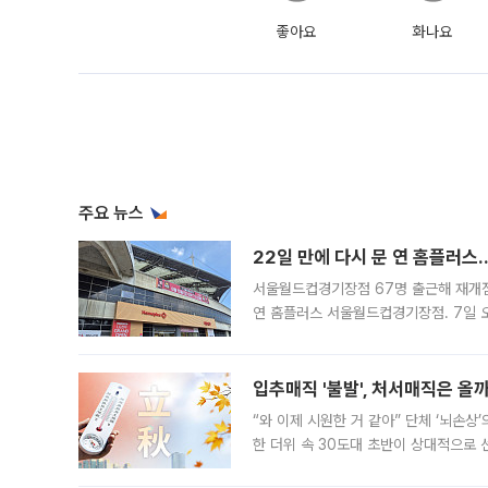
좋아요
화나요
주요 뉴스
22일 만에 다시 문 연 홈플러스
서울월드컵경기장점 67명 출근해 재개점 
연 홈플러스 서울월드컵경기장점. 7일 
우유, 과일 같은 신선식품이 차근차근 자
입추매직 '불발', 처서매직은 올
“와 이제 시원한 거 같아” 단체 ‘뇌손상
한 더위 속 30도대 초반이 상대적으로
지역에 있었습니다. 7월 말에는 서풍과