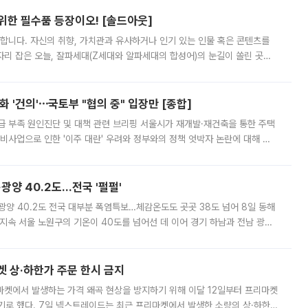
 위한 필수품 등장이오! [솔드아웃]
합니다. 자신의 취향, 가치관과 유사하거나 인기 있는 인물 혹은 콘텐츠를
'가 자리 잡은 오늘, 잘파세대(Z세대와 알파세대의 합성어)의 눈길이 쏠린 곳은
리는 공연장. 응원봉만큼이나 눈에 띄는 게 있습니다. 공연이 시작되기
 '건의'⋯국토부 "협의 중" 입장만 [종합]
급 부족 원인진단 및 대책 관련 브리핑 서울시가 재개발·재건축을 통한 주택
비사업으로 인한 '이주 대란' 우려와 정부와의 정책 엇박자 논란에 대해 정
실장은 2031년까지 31만 가구 착공 목표에 차질이 없다는 입장이나,
·광양 40.2도…전국 '펄펄'
·광양 40.2도 전국 대부분 폭염특보…체감온도도 곳곳 38도 넘어 8일 동해
지속 서울 노원구의 기온이 40도를 넘어선 데 이어 경기 하남과 전남 광양
. 전국 대부분 지역에 폭염특보가 내려진 가운데 곳곳에서 39~40도 안팎
켓 상·하한가 주문 한시 금지
마켓에서 발생하는 가격 왜곡 현상을 방지하기 위해 이달 12일부터 프리마켓
기로 했다. 7일 넥스트레이드는 최근 프리마켓에서 발생한 소량의 상·하한