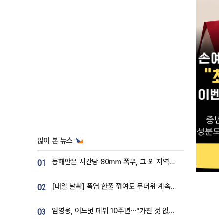
많이 본 뉴스
동해안은 시간당 80㎜ 폭우, 그 외 지역은 폭염…‘극과 극 날씨’
01
[내일 날씨] 폭염 한풀 꺾여도 무더위 계속⋯동해안 이틀 연속 비
02
임영웅, 어느덧 데뷔 10주년⋯"가진 것 없던 시절, 내 앞엔 20명의 팬뿐"
03