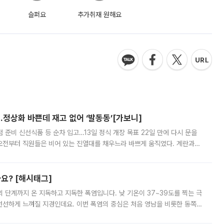
슬퍼요
추가취재 원해요
…정상화 바쁜데 재고 없어 ‘발동동’[가보니]
준비 신선식품 등 순차 입고…13일 정식 개장 목표 22일 만에 다시 문을
오전부터 직원들은 비어 있는 진열대를 채우느라 바쁘게 움직였다. 계란과
리를 잡기 시작했지만, 매장 곳곳엔 여전히 텅 빈 매대가 먼저 눈에 들어왔
까요? [해시태그]
’의 단계까지 온 지독하고 지독한 폭염입니다. 낮 기온이 37~39도를 찍는 극
 선선하게 느껴질 지경인데요. 이번 폭염의 중심은 처음 영남을 비롯한 동쪽
 북서풍이 산맥을 넘어 영남 쪽으로 내려오면서 뜨겁고 건조해졌는데요.