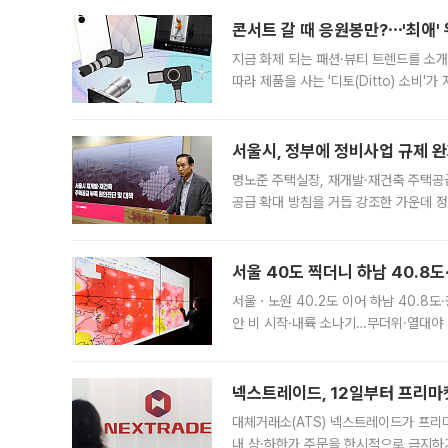
콘서트 갈 때 응원봉만?⋯'최애'
지금 화제 되는 패션·뷰티 트렌드를 소개
따라 제품을 사는 '디토(Ditto) 소비
어디일까요? 아이돌 콘서트 시작을 기다
서울시, 정부에 정비사업 규제 완화
명노준 주택실장, 재개발·재건축 주택공
공급 확대 방침을 거듭 강조한 가운데 정
면 반박하고 나섰다. 명노준 서울시 주택
서울 40도 찍더니 하남 40.8도
서울ㆍ노원 40.2도 이어 하남 40.8도
안 비 시작·내륙 소나기…무더위·열대야 
에서도 40도를 웃도는 기온이 관측됐다
의 극심한
넥스트레이드, 12일부터 프리마
대체거래소(ATS) 넥스트레이드가 프리
내 상·하한가 주문을 한시적으로 금지하