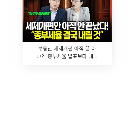
부동산 세제개편 아직 끝 아
냐? "종부세율 발표보다 내릴
것" 장기거주·양도세 전망 I 집
땅지성 I 김인만, 진미윤