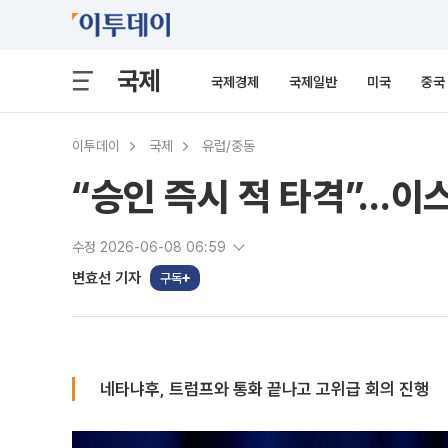
국제
국제경제
국제일반
미국
중국
이투데이
국제
유럽/중동
“승인 즉시 적 타격”…이스
수정 2026-06-08 06:59
변효선 기자
구독
네타냐후, 트럼프와 통화 끝나고 고위급 회의 진행