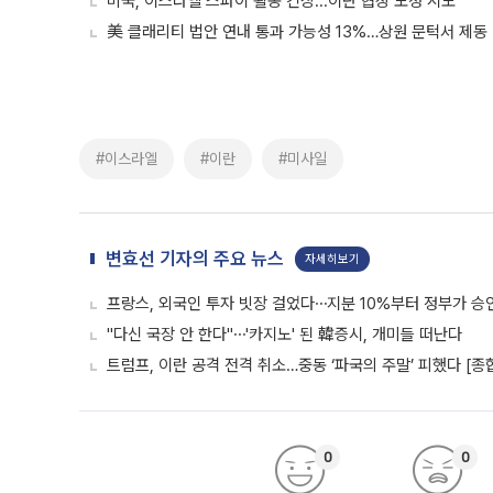
미국, 이스라엘 스파이 활동 긴장...이란 협상 도청 시도
美 클래리티 법안 연내 통과 가능성 13%…상원 문턱서 제동
#이스라엘
#이란
#미사일
변효선 기자의 주요 뉴스
자세히보기
프랑스, 외국인 투자 빗장 걸었다⋯지분 10%부터 정부가 승
"다신 국장 안 한다"⋯'카지노' 된 韓증시, 개미들 떠난다
트럼프, 이란 공격 전격 취소…중동 ‘파국의 주말’ 피했다 [종
0
0