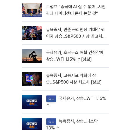
트럼프 “중국에 AI 질 수 없어...시진
핑과 데이터센터 문제 논할 것”
뉴욕증시, 연준 금리인상 기대감 꺾
이자 상승...S&P500 사상 최고치
[종합]
국제유가, 호르무즈 해협 긴장감에
상승...WTI 1.15% ↑[상보]
뉴욕증시, 고용지표 악화에 상
승...S&P500 사상 최고치 [상보]
국제유가, 상승...WTI 1.15%
속보
↑
뉴욕증시, 상승...나스닥
속보
1.3% ↑