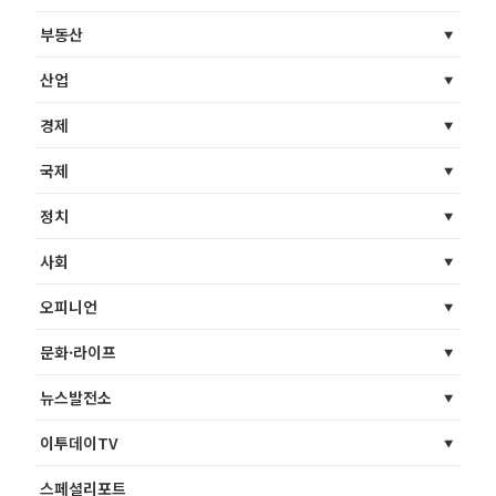
부동산
산업
경제
국제
정치
사회
오피니언
문화·라이프
뉴스발전소
이투데이TV
스페셜리포트