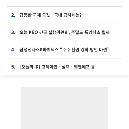
급등한 국제 금값…국내 금시세는?
2.
오늘 KBO 긴급 실행위원회, 주말도 폭염취소 될까
3.
삼성전자·SK하이닉스 “주주 환원 강화 방안 마련”
4.
[오늘의 IR] 고려아연ㆍ심텍ㆍ엘앤에프 등
5.