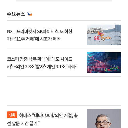
주요뉴스
NXT 프리마켓서 SK하이닉스 또 하한
가⋯‘11주 거래’에 시초가 왜곡
코스피 장중 낙폭 확대에 '매도 사이드
카'…외인 2.8조'팔자'· 개인 3.1조 '사자'
하마스 “네타냐후 합의안 거절, 총
단독
선 앞둔 시간 끌기”