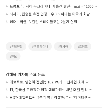
트럼프 “러시아·우크라이나, 사흘간 휴전…포로 각 1000명씩 교환 합의”
러시아, 전승절 휴전 연장⋯우크라이나는 미국과 회담
테더ㆍ써클, 엇갈린 스테이블코인 2분기 실적
#유럽연합
#우크라이나
#러시아
#트럼프
#안보
김해욱 기자의 주요 뉴스
에코프로, 영업익 전년比 102.7%↑…신사업·소재 다각화 박차
日, 한국산 도금강판 덤핑 예비판정…내년 대일 철강 수출 ‘빨간불’
HD현대일렉트릭, 2분기 영업익 37%↑…“데이터센터 사업, 새로운 성장 축”