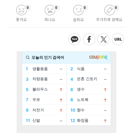
0
0
0
0
좋아요
화나요
슬퍼요
추가취재 원해요