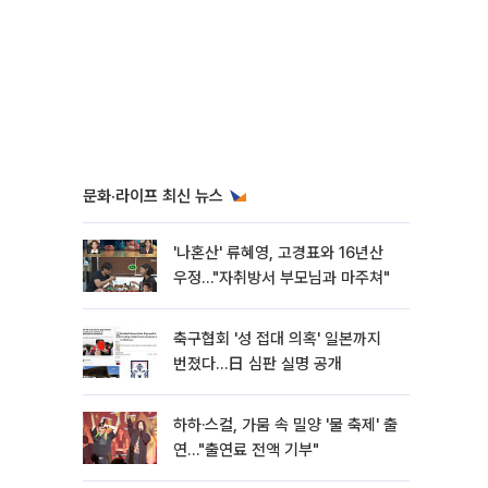
문화·라이프 최신 뉴스
'나혼산' 류혜영, 고경표와 16년산
우정…"자취방서 부모님과 마주쳐"
축구협회 '성 접대 의혹' 일본까지
번졌다…日 심판 실명 공개
하하·스컬, 가뭄 속 밀양 '물 축제' 출
연…"출연료 전액 기부"