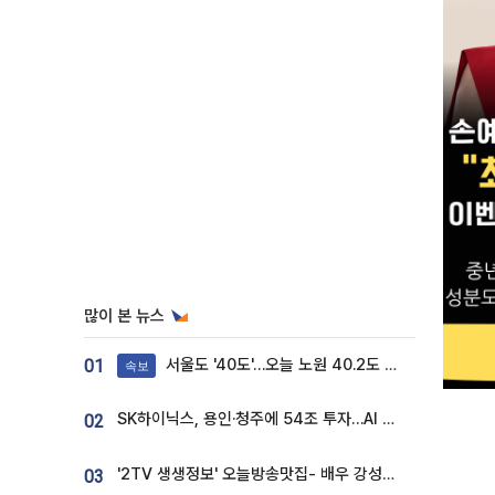
많이 본 뉴스
서울도 '40도'…오늘 노원 40.2도 기록
01
속보
SK하이닉스, 용인·청주에 54조 투자…AI 메모리 생산기지 키운다
02
'2TV 생생정보' 오늘방송맛집- 배우 강성진 단골! 쌀국수ㆍ푸팟퐁 커리 맛집 '블○○○'
03