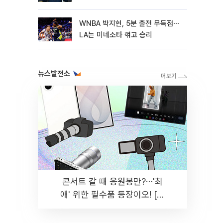
WNBA 박지현, 5분 출전 무득점⋯
LA는 미네소타 꺾고 승리
뉴스발전소
콘서트 갈 때 응원봉만?⋯'최
애' 위한 필수품 등장이오! [솔
드아웃]