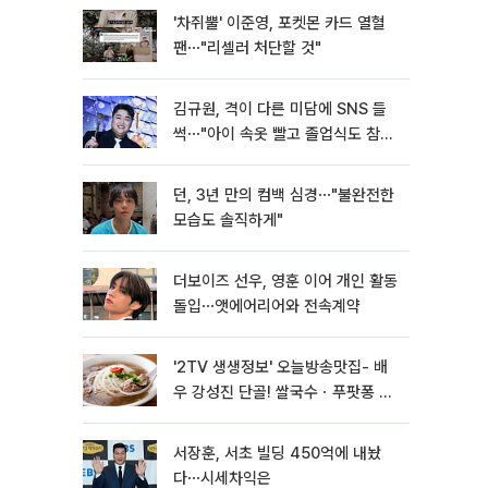
'차쥐뿔' 이준영, 포켓몬 카드 열혈
팬⋯"리셀러 처단할 것"
김규원, 격이 다른 미담에 SNS 들
썩⋯"아이 속옷 빨고 졸업식도 참
석"
던, 3년 만의 컴백 심경⋯"불완전한
모습도 솔직하게"
더보이즈 선우, 영훈 이어 개인 활동
돌입⋯앳에어리어와 전속계약
'2TV 생생정보' 오늘방송맛집- 배
우 강성진 단골! 쌀국수ㆍ푸팟퐁 커
리 맛집 '블○○○'
서장훈, 서초 빌딩 450억에 내놨
다⋯시세차익은