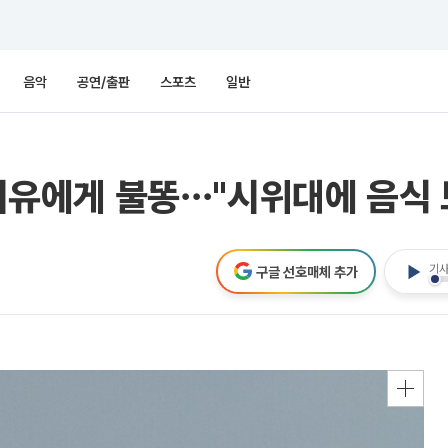
음악
공연/출판
스포츠
일반
 아이유에게 불똥⋯"시위대에 음식
기사
구글 선호매체 추가