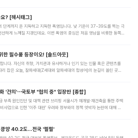
리를 잡기 시작했지만, 매장 곳곳엔 여전히 텅 빈 매대가 먼저 눈에 들어왔
까요? [해시태그]
’의 단계까지 온 지독하고 지독한 폭염입니다. 낮 기온이 37~39도를 찍는 극
 선선하게 느껴질 지경인데요. 이번 폭염의 중심은 처음 영남을 비롯한 동쪽
 북서풍이 산맥을 넘어 영남 쪽으로 내려오면서 뜨겁고 건조해졌는데요.
 위한 필수품 등장이오! [솔드아웃]
합니다. 자신의 취향, 가치관과 유사하거나 인기 있는 인물 혹은 콘텐츠를
'가 자리 잡은 오늘, 잘파세대(Z세대와 알파세대의 합성어)의 눈길이 쏠린 곳은
리는 공연장. 응원봉만큼이나 눈에 띄는 게 있습니다. 공연이 시작되기
 '건의'⋯국토부 "협의 중" 입장만 [종합]
급 부족 원인진단 및 대책 관련 브리핑 서울시가 재개발·재건축을 통한 주택
비사업으로 인한 '이주 대란' 우려와 정부와의 정책 엇박자 논란에 대해 정
실장은 2031년까지 31만 가구 착공 목표에 차질이 없다는 입장이나,
·광양 40.2도…전국 '펄펄'