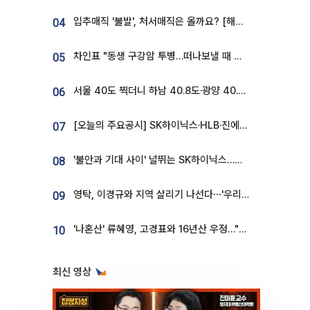
입추매직 '불발', 처서매직은 올까요? [해시태그]
04
차인표 "동생 구강암 투병…떠나보낼 때 가장 힘들었다”
05
서울 40도 찍더니 하남 40.8도·광양 40.2도…전국 '펄펄'
06
[오늘의 주요공시] SK하이닉스·HLB·진에어·포스코홀딩스·네이버·대우건설 등
07
'불안과 기대 사이' 널뛰는 SK하이닉스…증권가 "HBM4·LTA 기반 펀터멘털 견고"
08
영탁, 이경규와 지역 살리기 나선다⋯'우리동네 전성시대' 8일 첫방
09
'나혼산' 류혜영, 고경표와 16년산 우정…"자취방서 부모님과 마주쳐"
10
최신 영상