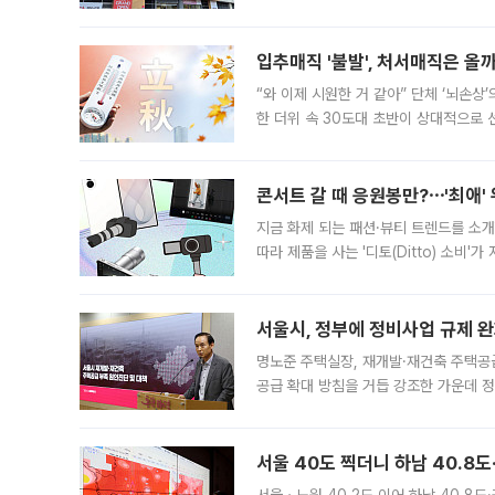
우유, 과일 같은 신선식품이 차근차근 자
입추매직 '불발', 처서매직은 올
“와 이제 시원한 거 같아” 단체 ‘뇌손상
한 더위 속 30도대 초반이 상대적으로
지역에 있었습니다. 7월 말에는 서풍과
콘서트 갈 때 응원봉만?⋯'최애'
지금 화제 되는 패션·뷰티 트렌드를 소개
따라 제품을 사는 '디토(Ditto) 소비
어디일까요? 아이돌 콘서트 시작을 기다
서울시, 정부에 정비사업 규제 완화
명노준 주택실장, 재개발·재건축 주택공
공급 확대 방침을 거듭 강조한 가운데 정
면 반박하고 나섰다. 명노준 서울시 주택
서울 40도 찍더니 하남 40.8도