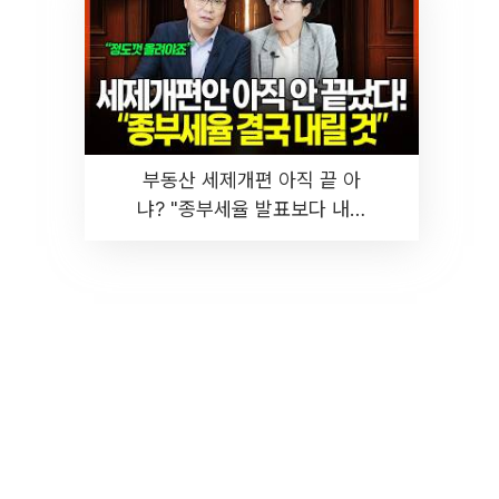
부동산 세제개편 아직 끝 아
냐? "종부세율 발표보다 내릴
것" 장기거주·양도세 전망 I 집
땅지성 I 김인만, 진미윤