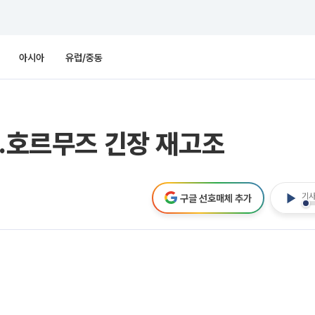
아시아
유럽/중동
돌…호르무즈 긴장 재고조
기사
구글 선호매체 추가