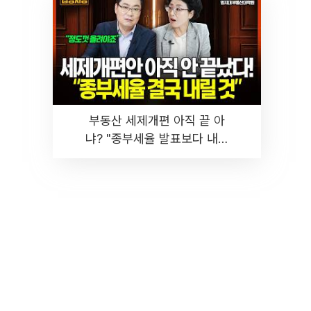
부동산 세제개편 아직 끝 아
냐? "종부세율 발표보다 내릴
것" 장기거주·양도세 전망 I 집
땅지성 I 김인만, 진미윤