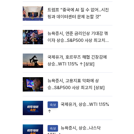
트럼프 “중국에 AI 질 수 없어...시진
핑과 데이터센터 문제 논할 것”
뉴욕증시, 연준 금리인상 기대감 꺾
이자 상승...S&P500 사상 최고치
[종합]
국제유가, 호르무즈 해협 긴장감에
상승...WTI 1.15% ↑[상보]
뉴욕증시, 고용지표 악화에 상
승...S&P500 사상 최고치 [상보]
국제유가, 상승...WTI 1.15%
속보
↑
뉴욕증시, 상승...나스닥
속보