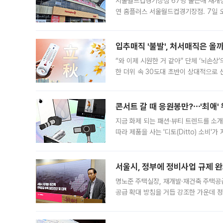
서울월드컵경기장점 67명 출근해 재개점 
연 홈플러스 서울월드컵경기장점. 7일 
우유, 과일 같은 신선식품이 차근차근 자
입추매직 '불발', 처서매직은 올
“와 이제 시원한 거 같아” 단체 ‘뇌손상
한 더위 속 30도대 초반이 상대적으로
지역에 있었습니다. 7월 말에는 서풍과
콘서트 갈 때 응원봉만?⋯'최애'
지금 화제 되는 패션·뷰티 트렌드를 소개
따라 제품을 사는 '디토(Ditto) 소비
어디일까요? 아이돌 콘서트 시작을 기다
서울시, 정부에 정비사업 규제 완화
명노준 주택실장, 재개발·재건축 주택공
공급 확대 방침을 거듭 강조한 가운데 정
면 반박하고 나섰다. 명노준 서울시 주택