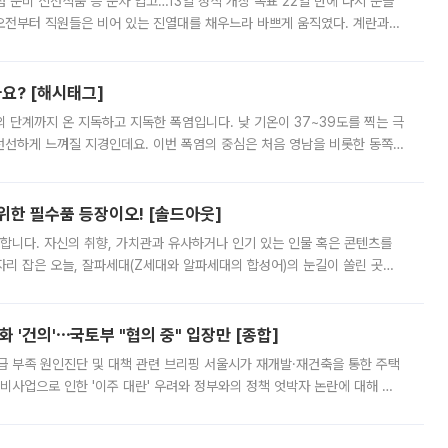
준비 신선식품 등 순차 입고…13일 정식 개장 목표 22일 만에 다시 문을
오전부터 직원들은 비어 있는 진열대를 채우느라 바쁘게 움직였다. 계란과
리를 잡기 시작했지만, 매장 곳곳엔 여전히 텅 빈 매대가 먼저 눈에 들어왔
까요? [해시태그]
’의 단계까지 온 지독하고 지독한 폭염입니다. 낮 기온이 37~39도를 찍는 극
 선선하게 느껴질 지경인데요. 이번 폭염의 중심은 처음 영남을 비롯한 동쪽
 북서풍이 산맥을 넘어 영남 쪽으로 내려오면서 뜨겁고 건조해졌는데요.
 위한 필수품 등장이오! [솔드아웃]
합니다. 자신의 취향, 가치관과 유사하거나 인기 있는 인물 혹은 콘텐츠를
'가 자리 잡은 오늘, 잘파세대(Z세대와 알파세대의 합성어)의 눈길이 쏠린 곳은
리는 공연장. 응원봉만큼이나 눈에 띄는 게 있습니다. 공연이 시작되기
 '건의'⋯국토부 "협의 중" 입장만 [종합]
급 부족 원인진단 및 대책 관련 브리핑 서울시가 재개발·재건축을 통한 주택
비사업으로 인한 '이주 대란' 우려와 정부와의 정책 엇박자 논란에 대해 정
실장은 2031년까지 31만 가구 착공 목표에 차질이 없다는 입장이나,