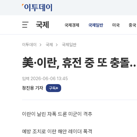
국제
국제경제
국제일반
미국
중국
이투데이
국제
국제일반
美·이란, 휴전 중 또 충
입력 2026-06-06 13:45
정진용 기자
구독
이란이 날린 자폭 드론 미군이 격추
예방 조치로 이란 해안 레이더 폭격