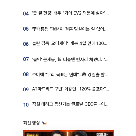
'굿 윌 헌팅' 배우 "기아 EV2 덕분에 살아"…교통사고 후 안전성 극찬
04
05
李대통령 “청년이 결혼 망설이는 일 없어야...제도상 불이익 조사”
놀란 감독 '오디세이', 개봉 4일 만에 100만 돌파⋯'왕사남' 보다 빠르다
06
07
'불명' 문세윤, 故 터틀맨 빈자리 채웠다…'거북이' 눈물의 최종 우승
08
추미애 "우리 목표는 연대"…故 강일출 할머니 흉상 제막
AT마드리드 ‘7번’ 이강인 “120% 쏟겠다”⋯시메오네 감독 “필요한 선수”
09
직원 데리고 등산가는 글로벌 CEO들⋯이유 있었네
10
최신 영상