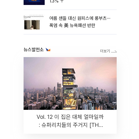
1.3% ↑
여름 샌들 대신 원피스에 롱부츠⋯
폭염 속 美 뉴욕패션 반란
뉴스발전소
Vol. 12 이 집은 대체 얼마일까
: 슈퍼리치들의 주거지 [THE
RARE]