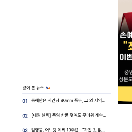
많이 본 뉴스
동해안은 시간당 80㎜ 폭우, 그 외 지역은 폭염…‘극과 극 날씨’
01
[내일 날씨] 폭염 한풀 꺾여도 무더위 계속⋯동해안 이틀 연속 비
02
임영웅, 어느덧 데뷔 10주년⋯"가진 것 없던 시절, 내 앞엔 20명의 팬뿐"
03