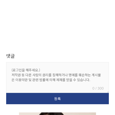
댓글
0 / 300