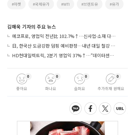
#마켓
#국제유가
#WTI
#브렌트유
#유가
김해욱 기자의 주요 뉴스
에코프로, 영업익 전년比 102.7%↑…신사업·소재 다각화 박차
日, 한국산 도금강판 덤핑 예비판정…내년 대일 철강 수출 ‘빨간불’
HD현대일렉트릭, 2분기 영업익 37%↑…“데이터센터 사업, 새로운 성장 축”
0
0
0
0
좋아요
화나요
슬퍼요
추가취재 원해요