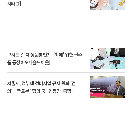
시태그]
콘서트 갈 때 응원봉만?⋯'최애' 위한 필수
품 등장이오! [솔드아웃]
서울시, 정부에 정비사업 규제 완화 '건
의'⋯국토부 "협의 중" 입장만 [종합]