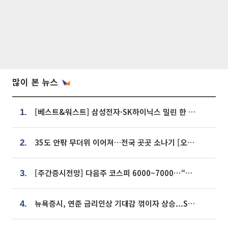
많이 본 뉴스
[베스트&워스트] 삼성전자·SK하이닉스 밀린 한 주…상상인증권은 85% 급등
1.
35도 안팎 무더위 이어져…전국 곳곳 소나기 [오늘 날씨]
2.
[주간증시전망] 다음주 코스피 6000~7000⋯“外人 수급은 정책이 변수”
3.
뉴욕증시, 연준 금리인상 기대감 꺾이자 상승...S&P500 사상 최고치 [종합]
4.