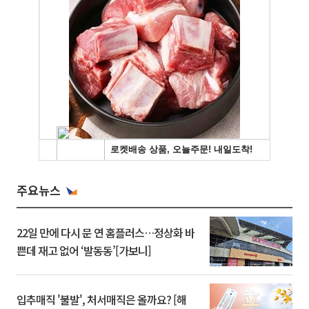
주요뉴스
22일 만에 다시 문 연 홈플러스…정상화 바
쁜데 재고 없어 ‘발동동’[가보니]
입추매직 '불발', 처서매직은 올까요? [해