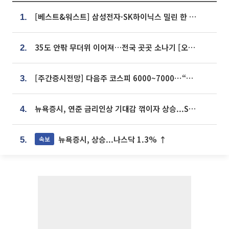
[베스트&워스트] 삼성전자·SK하이닉스 밀린 한 주…상상인증권은 85% 급등
1.
35도 안팎 무더위 이어져…전국 곳곳 소나기 [오늘 날씨]
2.
[주간증시전망] 다음주 코스피 6000~7000⋯“外人 수급은 정책이 변수”
3.
뉴욕증시, 연준 금리인상 기대감 꺾이자 상승...S&P500 사상 최고치 [종합]
4.
뉴욕증시, 상승...나스닥 1.3% ↑
속보
5.