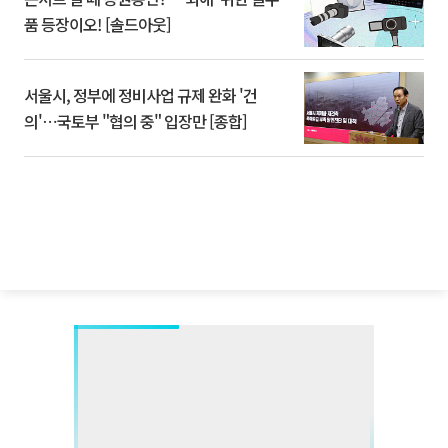
품 등장이오! [솔드아웃]
서울시, 정부에 정비사업 규제 완화 '건
의'⋯국토부 "협의 중" 입장만 [종합]