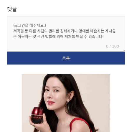
댓글
0 / 300