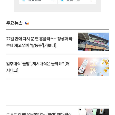
주요뉴스
22일 만에 다시 문 연 홈플러스…정상화 바
쁜데 재고 없어 ‘발동동’[가보니]
입추매직 '불발', 처서매직은 올까요? [해
시태그]
콘서트 갈 때 응원봉만?⋯'최애' 위한 필수