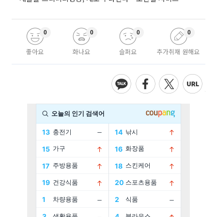
0
0
0
0
좋아요
화나요
슬퍼요
추가취재 원해요