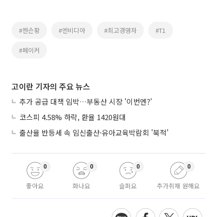
#젠슨황
#엔비디아
#최고경영자
#T1
#페이커
고이란 기자의 주요 뉴스
추가 공급 대책 임박…부동산 시장 '이번엔?'
코스피 4.58% 하락, 환율 1420원대
출산율 반등세 속 임신출산·유아교육박람회 '북적'
0
0
0
0
좋아요
화나요
슬퍼요
추가취재 원해요