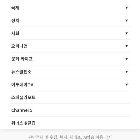
국제
정치
사회
오피니언
문화·라이프
뉴스발전소
이투데이TV
스페셜리포트
Channel 5
위너스IR클럽
무단전재 및 수집, 복사, 재배포, AI학습 이용 금지