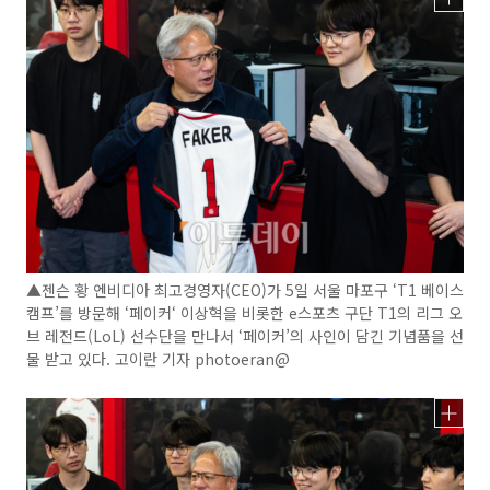
▲젠슨 황 엔비디아 최고경영자(CEO)가 5일 서울 마포구 ‘T1 베이스
캠프’를 방문해 ‘페이커‘ 이상혁을 비롯한 e스포츠 구단 T1의 리그 오
브 레전드(LoL) 선수단을 만나서 ‘페이커’의 사인이 담긴 기념품을 선
물 받고 있다. 고이란 기자 photoeran@