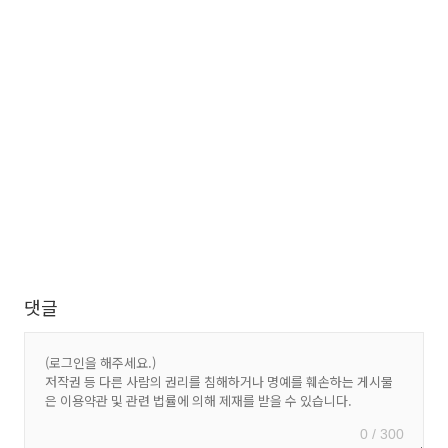
댓글
0 / 300