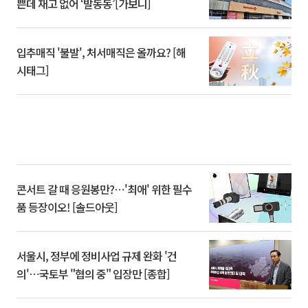
쁜데 재고 없어 ‘발동동’[가보니]
입추매직 '불발', 처서매직은 올까요? [해
시태그]
콘서트 갈 때 응원봉만?⋯'최애' 위한 필수
품 등장이오! [솔드아웃]
서울시, 정부에 정비사업 규제 완화 '건
의'⋯국토부 "협의 중" 입장만 [종합]