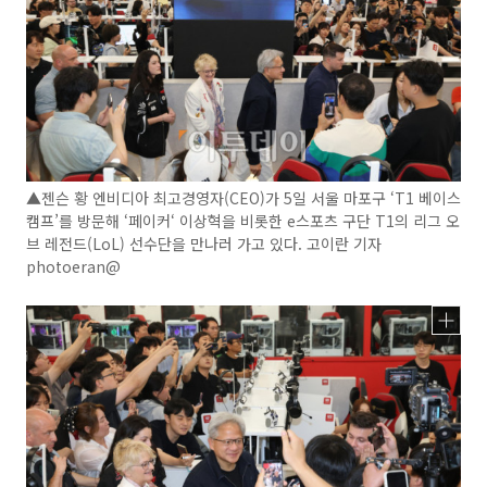
▲젠슨 황 엔비디아 최고경영자(CEO)가 5일 서울 마포구 ‘T1 베이스
캠프’를 방문해 ‘페이커‘ 이상혁을 비롯한 e스포츠 구단 T1의 리그 오
브 레전드(LoL) 선수단을 만나러 가고 있다. 고이란 기자
photoeran@