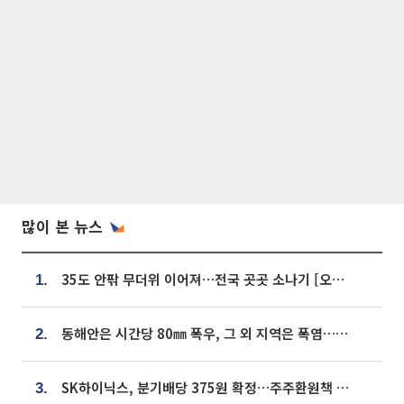
많이 본 뉴스
35도 안팎 무더위 이어져…전국 곳곳 소나기 [오늘 날씨]
1.
동해안은 시간당 80㎜ 폭우, 그 외 지역은 폭염…‘극과 극 날씨’
2.
SK하이닉스, 분기배당 375원 확정…주주환원책 9월로 앞당겨 발표
3.