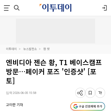
이투데이
뉴스발전소
한 컷
엔비디아 젠슨 황, T1 베이스캠프
방문…페이커 포즈 '인증샷' [포
토]
입력 2026-06-05 15:58
고이란 기자
구글 선호매체 추가