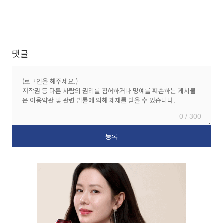
댓글
0 / 300