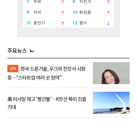
주요뉴스
한국 드론기술, 우크라 전장서 시험
단독
중…“스타트업 여러 곳 참여”
美 미사일 재고 ‘빨간불’…K방산 북미 진출
기대