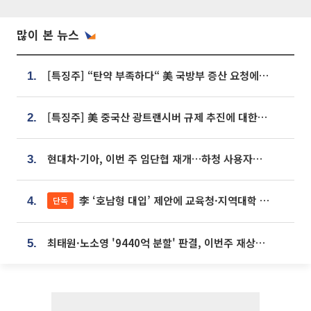
많이 본 뉴스
[특징주] “탄약 부족하다“ 美 국방부 증산 요청에⋯국내 방산주 급등세
1.
[특징주] 美 중국산 광트랜시버 규제 추진에 대한광통신 등 광통신株 강세
2.
현대차·기아, 이번 주 임단협 재개…하청 사용자성 재심도 ‘변수’
3.
李 ‘호남형 대입’ 제안에 교육청·지역대학 서·논술형 입시 연계 '착수'
단독
4.
최태원·노소영 '9440억 분할' 판결, 이번주 재상고 여부 주목
5.