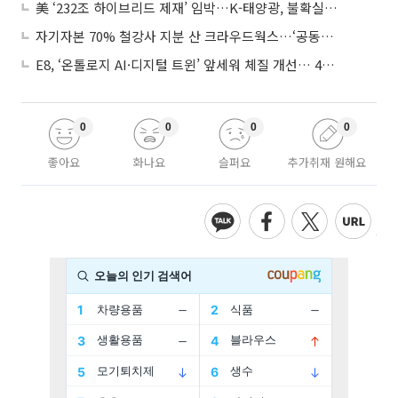
美 ‘232조 하이브리드 제재’ 임박…K-태양광, 불확실성 털고 날개 다나
자기자본 70% 철강사 지분 산 크라우드웍스…‘공동경영’으로 AI 시너지 낼까
E8, ‘온톨로지 AI·디지털 트윈’ 앞세워 체질 개선… 4분기 흑자전환 총력
0
0
0
0
좋아요
화나요
슬퍼요
추가취재 원해요