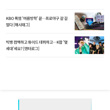
KBO 폭염 '여름방학' 끝…프로야구 갈 길
멀다 [해시태그]
빅뱅 컴백하고 튜이드 데뷔하고⋯K팝 '몇
세대'세요? [엔터로그]