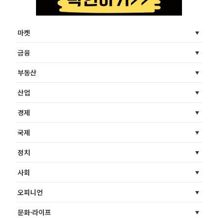
마켓
금융
부동산
산업
경제
국제
정치
사회
오피니언
문화·라이프