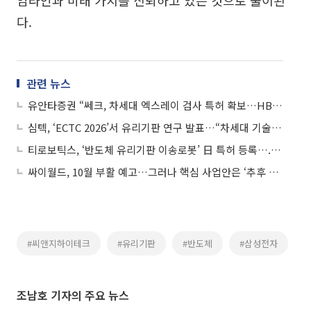
임라인과 미래 가치를 신뢰하고 있는 것으로 풀이된
다.
관련 뉴스
유안타증권 “쎄크, 차세대 엑스레이 검사 특허 확보…HBM·유리기판·방산 신성장축”
심텍, ‘ECTC 2026’서 유리기판 연구 발표…“차세대 기술 동향 모니터링 및 대응”
티로보틱스, ‘반도체 유리기판 이송로봇’ 日 특허 등록….HBMㆍ첨단 패키징 시장 공략
싸이월드, 10월 부활 예고…그러나 핵심 사업안은 ‘추후 공개’
#씨앤지하이테크
#유리기판
#반도체
#삼성전자
조남호 기자의 주요 뉴스