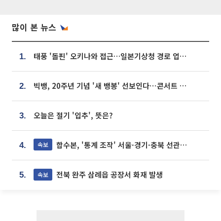
많이 본 뉴스
태풍 '돌핀' 오키나와 접근…일본기상청 경로 업데이트
1.
빅뱅, 20주년 기념 '새 뱅봉' 선보인다⋯콘서트 앞두고 팝업 개최
2.
오늘은 절기 '입추', 뜻은?
3.
합수본, '통계 조작' 서울·경기·충북 선관위 등 추가 압수수색
속보
4.
전북 완주 삼례읍 공장서 화재 발생
속보
5.