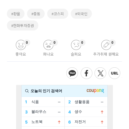
#환율
#중동
#코스피
#외국인
#한화투자증권
0
0
0
0
좋아요
화나요
슬퍼요
추가취재 원해요