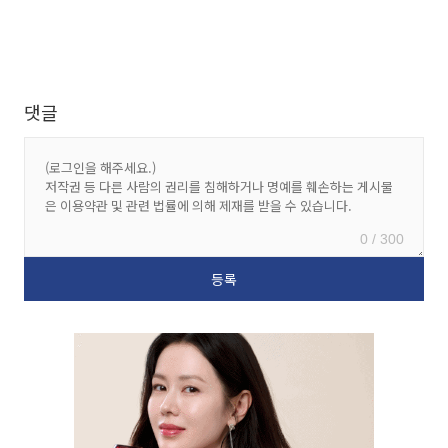
댓글
0 / 300