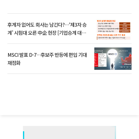
후계자 없어도 회사는 남긴다?…‘제3자 승
계’ 시험대 오른 中企 현장 [기업승계 대전
환]
MSCI 발표 D-7…후보주 반등에 편입 기대
재점화