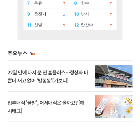
주요뉴스
22일 만에 다시 문 연 홈플러스…정상화 바
쁜데 재고 없어 ‘발동동’[가보니]
입추매직 '불발', 처서매직은 올까요? [해
시태그]