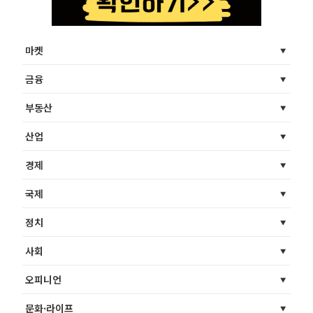
마켓
금융
부동산
산업
경제
국제
정치
사회
오피니언
문화·라이프