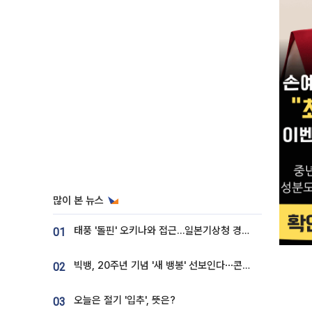
많이 본 뉴스
태풍 '돌핀' 오키나와 접근…일본기상청 경로 업데이트
01
빅뱅, 20주년 기념 '새 뱅봉' 선보인다⋯콘서트 앞두고 팝업 개최
02
오늘은 절기 '입추', 뜻은?
03