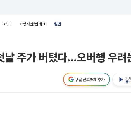
카드
가상자산/핀테크
일반
 첫날 주가 버텼다…오버행 우려
기사
구글 선호매체 추가