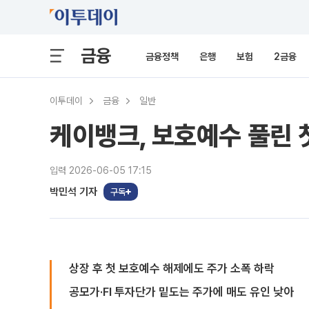
금융
금융정책
은행
보험
2금융
이투데이
금융
일반
케이뱅크, 보호예수 풀린
입력 2026-06-05 17:15
박민석 기자
구독
상장 후 첫 보호예수 해제에도 주가 소폭 하락
공모가·FI 투자단가 밑도는 주가에 매도 유인 낮아