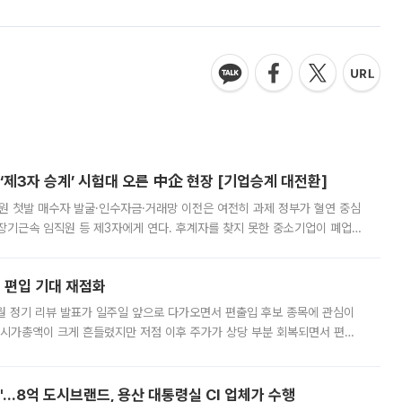
제3자 승계’ 시험대 오른 中企 현장 [기업승계 대전환]
지원 첫발 매수자 발굴·인수자금·거래망 이전은 여전히 과제 정부가 혈연 중심
장기근속 임직원 등 제3자에게 연다. 후계자를 찾지 못한 중소기업이 폐업
해 기술과 일자리를 남기도록 하겠다는 취지다. 다만 세금 감면만으로 거래를
에 편입 기대 재점화
월 정기 리뷰 발표가 일주일 앞으로 다가오면서 편출입 후보 종목에 관심이
 시가총액이 크게 흔들렸지만 저점 이후 주가가 상당 부분 회복되면서 편입
다시 부각되고 있다. 7일 금융투자업계에 따르면 MSCI는 한국시간으로 오는
od'…8억 도시브랜드, 용산 대통령실 CI 업체가 수행