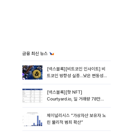
금융 최신 뉴스
[넥스블록][비트코인 인사이트] 비
트코인 방향성 실종…낮은 변동성에
관망 장세 고착
[넥스블록][핫 NFT]
Courtyard.io, 일 거래량 78만
5312달러… 바닥가 0.56달러
체이널리시스 “가상자산 보유자 노
린 물리적 범죄 확산”