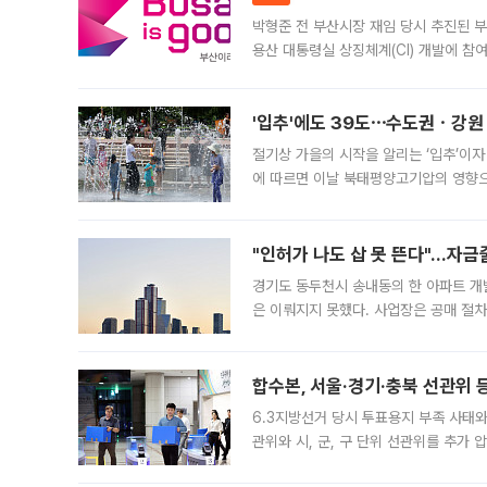
박형준 전 부산시장 재임 당시 추진된 부산
용산 대통령실 상징체계(CI) 개발에 참
도시브랜드 사업이 공개 이후 시민 공감
'입추'에도 39도⋯수도권ㆍ강원
절기상 가을의 시작을 알리는 ‘입추’이자
에 따르면 이날 북태평양고기압의 영향으
도, 낮 최고기온은 31~39도로, 전국
"인허가 나도 삽 못 뜬다"…자금
경기도 동두천시 송내동의 한 아파트 개
은 이뤄지지 못했다. 사업장은 공매 절차
3차 공매까지 진행됐으나 모두 유찰됐다.
후
합수본, 서울·경기·충북 선관위 등
6.3지방선거 당시 투표용지 부족 사태
관위와 시, 군, 구 단위 선관위를 추가
부(김태훈 서울중앙지검 3차장검사)는 