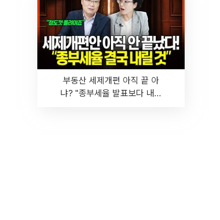
부동산 세제개편 아직 끝 아
냐? "종부세율 발표보다 내릴
것" 장기거주·양도세 전망 I 집
땅지성 I 김인만, 진미윤