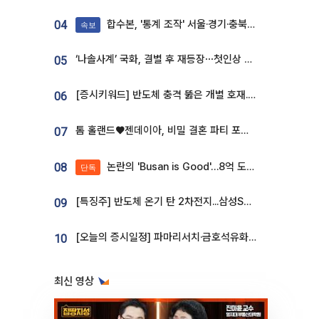
합수본, '통계 조작' 서울·경기·충북 선관위 등 추가 압수수색
04
속보
‘나솔사계’ 국화, 결별 후 재등장⋯첫인상 투표 휩쓸고 ‘인기녀’ 등극
05
[증시키워드] 반도체 충격 뚫은 개별 호재...포스코퓨처엠·에코프로·한화솔루션 '눈길'
06
톰 홀랜드♥젠데이아, 비밀 결혼 파티 포착⋯호텔 대관비만 9억
07
논란의 'Busan is Good'…8억 도시브랜드, 용산 대통령실 CI 업체가 수행
08
단독
[특징주] 반도체 온기 탄 2차전지...삼성SDI, 장 초반 7% 넘게 껑충
09
[오늘의 증시일정] 파마리서치·금호석유화학·코오롱인더·상상인증권 등
10
최신 영상