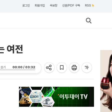
로그인
회원가입
속보창
신문/PDF 구독
RSS
는 여전
00:00 / 03:32
 듣기