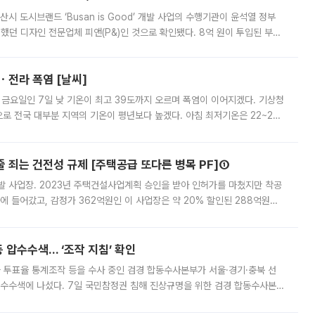
시 도시브랜드 ‘Busan is Good’ 개발 사업의 수행기관이 윤석열 정부
여했던 디자인 전문업체 피앤(P&)인 것으로 확인됐다. 8억 원이 투입된 부산
 부족과 디자인 정체성 논란에 휩싸였던 만큼, 사업 선정 과정과 결과물에
ㆍ전라 폭염 [날씨]
 금요일인 7일 낮 기온이 최고 39도까지 오르며 폭염이 이어지겠다. 기상청
로 전국 대부분 지역의 기온이 평년보다 높겠다. 아침 최저기온은 22~27
 대부분 지역에 폭염특보가 발효된 가운데 최고체감온도는 35도 안팎까지 올라
줄 죄는 건전성 규제 [주택공급 또다른 병목 PF]①
발 사업장. 2023년 주택건설사업계획 승인을 받아 인허가를 마쳤지만 착공
에 들어갔고, 감정가 362억원인 이 사업장은 약 20% 할인된 288억원에
 현재는 4차 공매를 위한 조건 협의가 진행 중이다. 수도권의 주요 주거 배
 압수수색… ‘조작 지침’ 확인
와 투표율 통계조작 등을 수사 중인 검경 합동수사본부가 서울·경기·충북 선
 압수수색에 나섰다. 7일 국민참정권 침해 진상규명을 위한 검경 합동수사본
추가 증거 확보를 위해 중앙선관위, 서울시·경기도·충청북도 선관위, 김포시