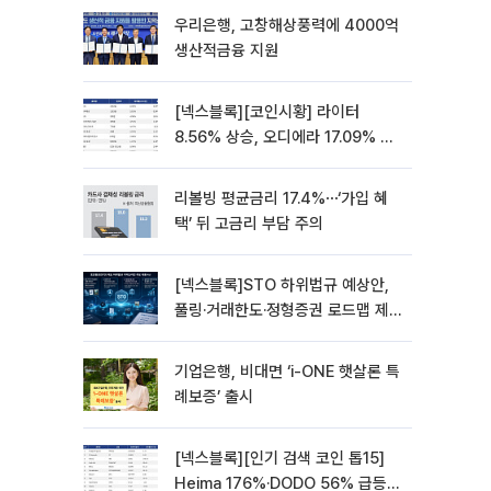
우리은행, 고창해상풍력에 4000억
생산적금융 지원
[넥스블록][코인시황] 라이터
8.56% 상승, 오디에라 17.09% 하
락
리볼빙 평균금리 17.4%⋯‘가입 혜
택’ 뒤 고금리 부담 주의
[넥스블록]STO 하위법규 예상안,
풀링·거래한도·정형증권 로드맵 제
시
기업은행, 비대면 ‘i-ONE 햇살론 특
례보증’ 출시
[넥스블록][인기 검색 코인 톱15]
Heima 176%·DODO 56% 급등…