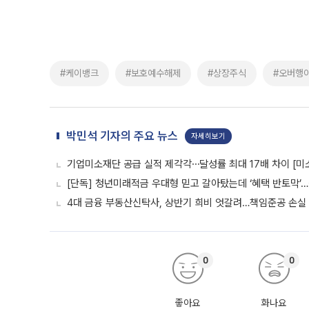
#케이뱅크
#보호예수해제
#상장주식
#오버행
박민석 기자의 주요 뉴스
자세히보기
기업미소재단 공급 실적 제각각⋯달성률 최대 17배 차이 [미
[단독] 청년미래적금 우대형 믿고 갈아탔는데 ‘혜택 반토막’
4대 금융 부동산신탁사, 상반기 희비 엇갈려…책임준공 손실
0
0
좋아요
화나요