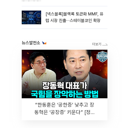
대형주 속 고변동 알트 부각
[넥스블록]블랙록 토큰화 MMF, 유
럽 시장 진출∙∙∙스테이블코인 확장
뉴스발전소
“한동훈은 ‘공한증’ 낮추고 장
동혁은 ‘공장증’ 키운다” [정치
대학]