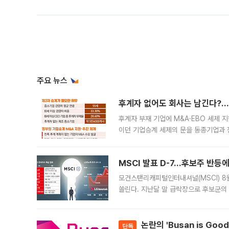
주요 뉴스
후계자 없어도 회사는 남긴다?…‘
후계자 부재 기업에 M&A·EBO 세제 
이던 기업승계 세제의 문을 동종기업과 
대신 M&A나 임직원 인수(EBO)를 통
늘
MSCI 발표 D-7…후보주 반등
모건스탠리캐피털인터내셔널(MSCI) 8
쏠린다. 지난달 말 급락장으로 후보군의
가능성과 지수 추종 자금 유입 기대가 
논란의 'Busan is Go
단독