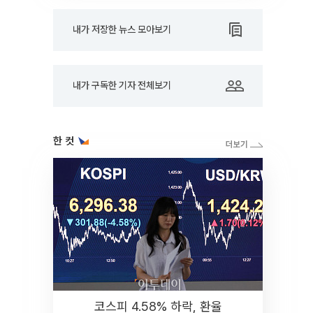
내가 저장한 뉴스 모아보기
내가 구독한 기자 전체보기
한 컷
코스피 4.58% 하락, 환율