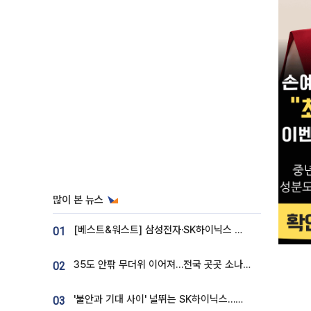
많이 본 뉴스
[베스트&워스트] 삼성전자·SK하이닉스 밀린 한 주…상상인증권은 85% 급등
01
35도 안팎 무더위 이어져…전국 곳곳 소나기 [오늘 날씨]
02
'불안과 기대 사이' 널뛰는 SK하이닉스…증권가 "HBM4·LTA 기반 펀터멘털 견고"
03