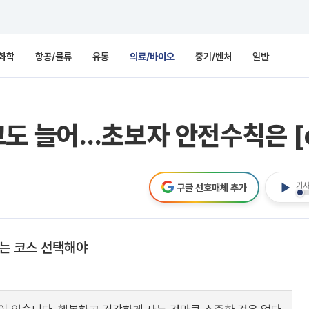
화학
항공/물류
유통
의료/바이오
중기/벤처
일반
고도 늘어…초보자 안전수칙은 [
기사
구글 선호매체 추가
맞는 코스 선택해야