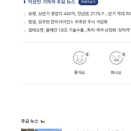
이상민 기자의 주요 뉴스
자세히보기
보령, 상반기 영업익 440억, 전년比 21.1%↑…반기 역대 최
법원, 임주현 한미사이언스 부회장 주식 가압류
알테오젠, 올해만 1.8조 기술수출…특허·계약·상업화 ‘삼박자’
0
0
좋아요
화나요
주요 뉴스