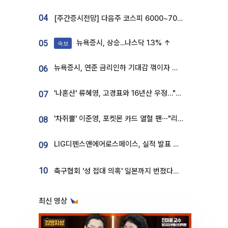
04
[주간증시전망] 다음주 코스피 6000~7000⋯“外人 수급은 정책이 변수”
뉴욕증시, 상승...나스닥 1.3% ↑
05
속보
뉴욕증시, 연준 금리인하 기대감 꺾이자 상승...S&P500 사상 최고치 [종합]
06
'나혼산' 류혜영, 고경표와 16년산 우정…"자취방서 부모님과 마주쳐"
07
'차쥐뿔' 이준영, 포켓몬 카드 열혈 팬⋯"리셀러 처단할 것"
08
LIG디펜스앤에어로스페이스, 실적 발표 후 급락→반등⋯증권가 “28년까지 튼튼”
09
10
축구협회 '성 접대 의혹' 일본까지 번졌다…日 심판 실명 공개
최신 영상