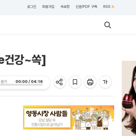
로그인
회원가입
속보창
신문/PDF 구독
RSS
e건강~쏙]
00:00 / 04:16
 듣기