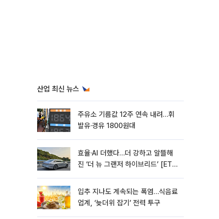
산업 최신 뉴스
주유소 기름값 12주 연속 내려…휘
발유·경유 1800원대
효율·AI 더했다…더 강하고 알뜰해
진 ‘더 뉴 그랜저 하이브리드’ [ET의
모빌리티]
입추 지나도 계속되는 폭염…식음료
업계, ‘늦더위 잡기’ 전력 투구