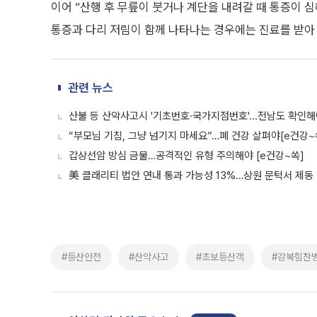
이어 “산행 후 무릎이 붓거나 계단을 내려갈 때 통증이 심
통증과 다리 저림이 함께 나타나는 경우에는 진료를 받아
관련 뉴스
산불 등 산악사고시 '기초번호·국가지점번호'...전남도 확인
“부모님 기침, 그냥 넘기지 마세요”…폐 건강 살펴야[e건강~
갑상선암 방심 금물…공격적인 유형 주의해야 [e건강~쏙]
美 클래리티 법안 연내 통과 가능성 13%…상원 문턱서 제동
#등산안전
#산악사고
#초보등산객
#강북힘찬