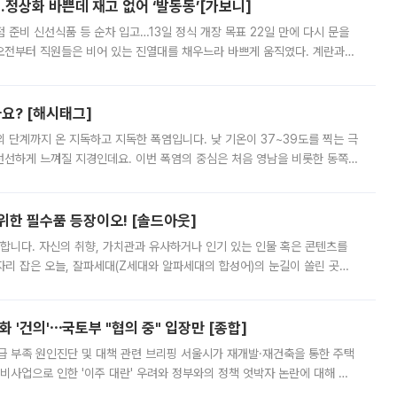
…정상화 바쁜데 재고 없어 ‘발동동’[가보니]
준비 신선식품 등 순차 입고…13일 정식 개장 목표 22일 만에 다시 문을
오전부터 직원들은 비어 있는 진열대를 채우느라 바쁘게 움직였다. 계란과
리를 잡기 시작했지만, 매장 곳곳엔 여전히 텅 빈 매대가 먼저 눈에 들어왔
까요? [해시태그]
’의 단계까지 온 지독하고 지독한 폭염입니다. 낮 기온이 37~39도를 찍는 극
 선선하게 느껴질 지경인데요. 이번 폭염의 중심은 처음 영남을 비롯한 동쪽
 북서풍이 산맥을 넘어 영남 쪽으로 내려오면서 뜨겁고 건조해졌는데요.
 위한 필수품 등장이오! [솔드아웃]
합니다. 자신의 취향, 가치관과 유사하거나 인기 있는 인물 혹은 콘텐츠를
'가 자리 잡은 오늘, 잘파세대(Z세대와 알파세대의 합성어)의 눈길이 쏠린 곳은
리는 공연장. 응원봉만큼이나 눈에 띄는 게 있습니다. 공연이 시작되기
 '건의'⋯국토부 "협의 중" 입장만 [종합]
급 부족 원인진단 및 대책 관련 브리핑 서울시가 재개발·재건축을 통한 주택
비사업으로 인한 '이주 대란' 우려와 정부와의 정책 엇박자 논란에 대해 정
실장은 2031년까지 31만 가구 착공 목표에 차질이 없다는 입장이나,