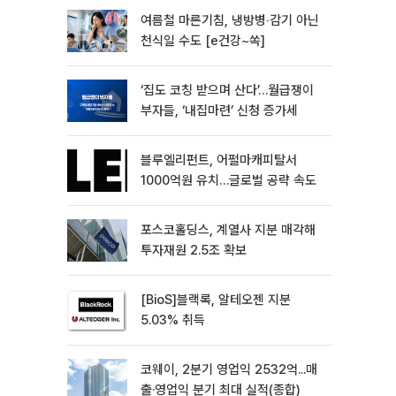
여름철 마른기침, 냉방병‧감기 아닌
천식일 수도 [e건강~쏙]
‘집도 코칭 받으며 산다’…월급쟁이
부자들, ‘내집마련’ 신청 증가세
블루엘리펀트, 어펄마캐피탈서
1000억원 유치…글로벌 공략 속도
포스코홀딩스, 계열사 지분 매각해
투자재원 2.5조 확보
[BioS]블랙록, 알테오젠 지분
5.03% 취득
코웨이, 2분기 영업익 2532억...매
출·영업익 분기 최대 실적(종합)