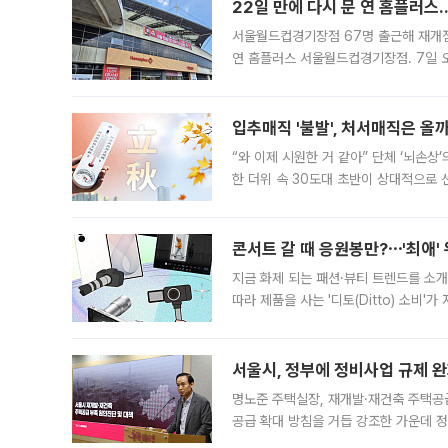
22일 만에 다시 문 연 홈플러스
서울월드컵경기장점 67명 출근해 재개점 
연 홈플러스 서울월드컵경기장점. 7일 
우유, 과일 같은 신선식품이 차근차근 자
입추매직 '불발', 처서매직은 올
“와 이제 시원한 거 같아” 단체 ‘뇌손상
한 더위 속 30도대 초반이 상대적으로
지역에 있었습니다. 7월 말에는 서풍과
콘서트 갈 때 응원봉만?⋯'최애'
지금 화제 되는 패션·뷰티 트렌드를 소개
따라 제품을 사는 '디토(Ditto) 소비
어디일까요? 아이돌 콘서트 시작을 기다
서울시, 정부에 정비사업 규제 완화
명노준 주택실장, 재개발·재건축 주택공
공급 확대 방침을 거듭 강조한 가운데 정
면 반박하고 나섰다. 명노준 서울시 주택