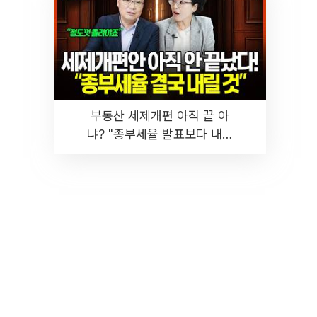
부동산 세제개편 아직 끝 아
냐? "종부세율 발표보다 내릴
것" 장기거주·양도세 전망 I 집
땅지성 I 김인만, 진미윤