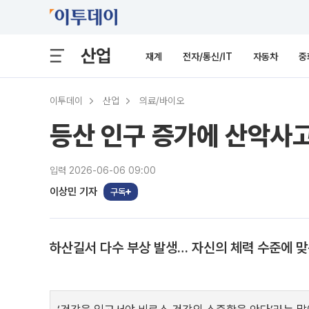
산업
재계
전자/통신/IT
자동차
중
이투데이
산업
의료/바이오
등산 인구 증가에 산악사
입력 2026-06-06 09:00
이상민 기자
구독
하산길서 다수 부상 발생… 자신의 체력 수준에 