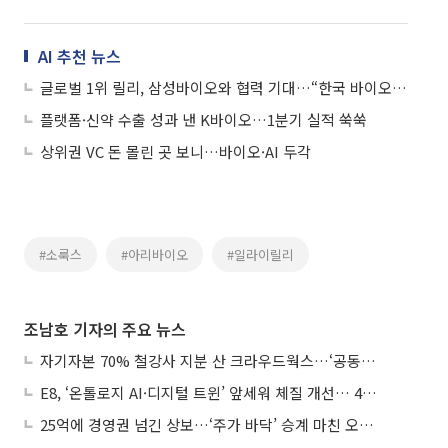
AI 추천 뉴스
글로벌 1위 릴리, 삼성바이오와 협력 기대…“한국 바이오 투자 가속”
플랫폼·신약 수출 성과 낸 K바이오…1분기 실적 쑥쑥
상위권 VC 돈 몰린 곳 보니…바이오·AI 두각
#소룩스
#아리바이오
#일라이릴리
조남호 기자의 주요 뉴스
자기자본 70% 철강사 지분 산 크라우드웍스…‘공동경영’으로 AI 시너지 낼까
E8, ‘온톨로지 AI·디지털 트윈’ 앞세워 체질 개선… 4분기 흑자전환 총력
25억에 경영권 넘긴 상보…‘주가 바닥’ 승계 마친 오너 2세, 주가 부양 나설까