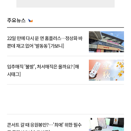
주요뉴스
22일 만에 다시 문 연 홈플러스…정상화 바
쁜데 재고 없어 ‘발동동’[가보니]
입추매직 '불발', 처서매직은 올까요? [해
시태그]
콘서트 갈 때 응원봉만?⋯'최애' 위한 필수