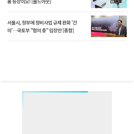
품 등장이오! [솔드아웃]
서울시, 정부에 정비사업 규제 완화 '건
의'⋯국토부 "협의 중" 입장만 [종합]