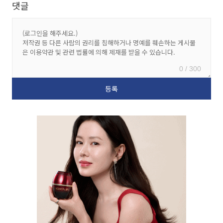
댓글
0 / 300