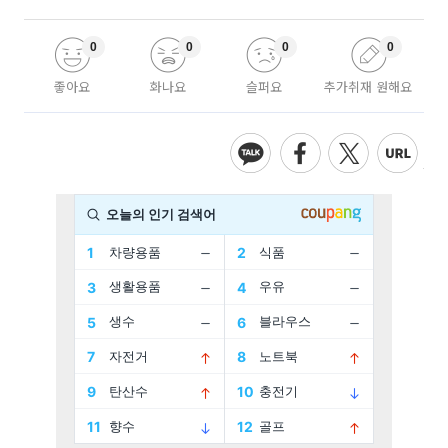
0
0
0
0
좋아요
화나요
슬퍼요
추가취재 원해요