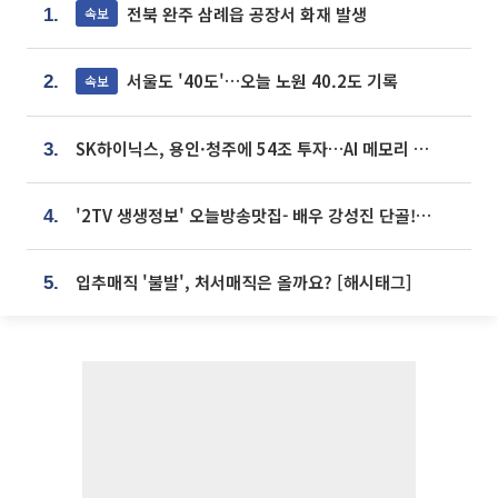
전북 완주 삼례읍 공장서 화재 발생
속보
1.
서울도 '40도'…오늘 노원 40.2도 기록
속보
2.
SK하이닉스, 용인·청주에 54조 투자…AI 메모리 생산기지 키운다
3.
'2TV 생생정보' 오늘방송맛집- 배우 강성진 단골! 쌀국수ㆍ푸팟퐁 커리 맛집 '블○○○'
4.
입추매직 '불발', 처서매직은 올까요? [해시태그]
5.