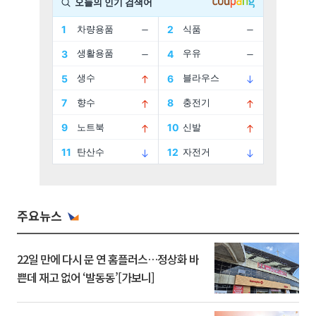
주요뉴스
22일 만에 다시 문 연 홈플러스…정상화 바
쁜데 재고 없어 ‘발동동’[가보니]