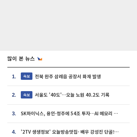
많이 본 뉴스
전북 완주 삼례읍 공장서 화재 발생
속보
1.
서울도 '40도'…오늘 노원 40.2도 기록
속보
2.
SK하이닉스, 용인·청주에 54조 투자…AI 메모리 생산기지 키운다
3.
'2TV 생생정보' 오늘방송맛집- 배우 강성진 단골! 쌀국수ㆍ푸팟퐁 커리 맛집 '블○○○'
4.