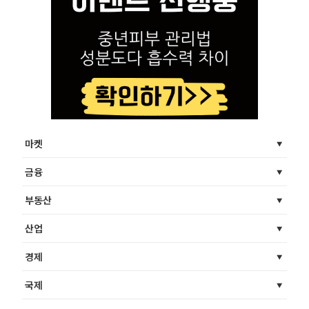
마켓
금융
부동산
산업
경제
국제