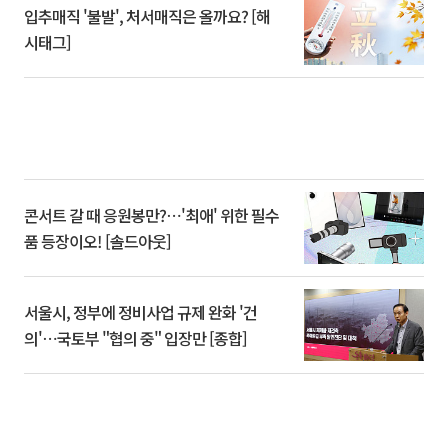
입추매직 '불발', 처서매직은 올까요? [해
시태그]
콘서트 갈 때 응원봉만?⋯'최애' 위한 필수
품 등장이오! [솔드아웃]
서울시, 정부에 정비사업 규제 완화 '건
의'⋯국토부 "협의 중" 입장만 [종합]