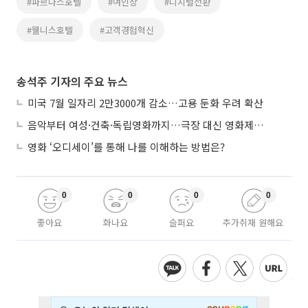
#파르나스호텔
#여인창
#디지털전환
#웰니스호텔
#고객경험혁신
송석주 기자의 주요 뉴스
미국 7월 일자리 2만3000개 감소…고용 둔화 우려 확산
음악부터 여성·건축·독립영화까지…극장 대신 영화제로 즐기는 스크린 여행
영화 ‘오디세이’를 통해 나를 이해하는 방법은?
0
0
0
0
좋아요
화나요
슬퍼요
추가취재 원해요