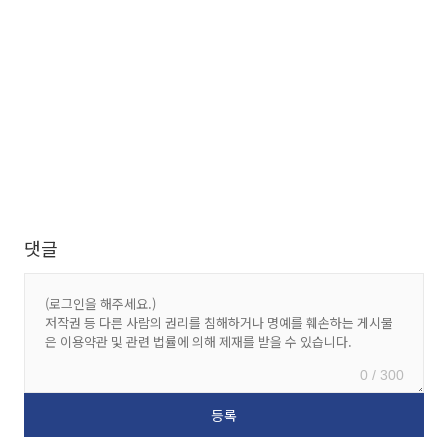
댓글
0 / 300