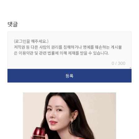
댓글
0 / 300