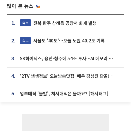
많이 본 뉴스
전북 완주 삼례읍 공장서 화재 발생
속보
1.
서울도 '40도'…오늘 노원 40.2도 기록
속보
2.
SK하이닉스, 용인·청주에 54조 투자…AI 메모리 생산기지 키운다
3.
'2TV 생생정보' 오늘방송맛집- 배우 강성진 단골! 쌀국수ㆍ푸팟퐁 커리 맛집 '블○○○'
4.
입추매직 '불발', 처서매직은 올까요? [해시태그]
5.