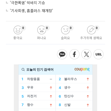
'극한폭염' 막바지 기승
'기사회생, 홈플러스 재개장'
0
0
0
0
좋아요
화나요
슬퍼요
추가취재 원해요