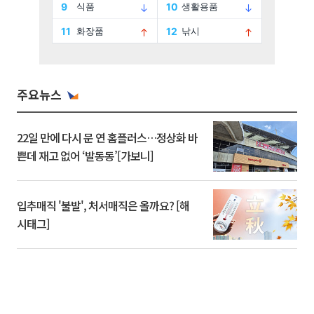
주요뉴스
22일 만에 다시 문 연 홈플러스…정상화 바
쁜데 재고 없어 ‘발동동’[가보니]
입추매직 '불발', 처서매직은 올까요? [해
시태그]