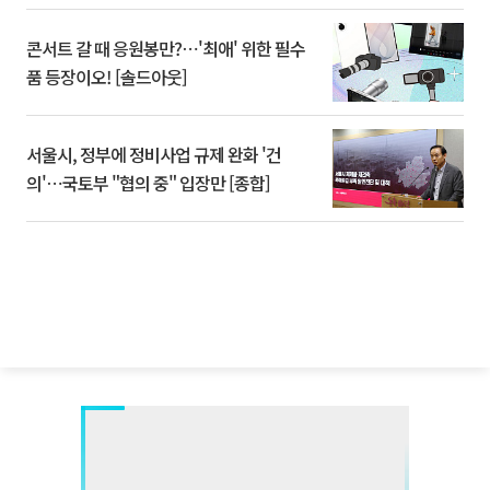
콘서트 갈 때 응원봉만?⋯'최애' 위한 필수
품 등장이오! [솔드아웃]
서울시, 정부에 정비사업 규제 완화 '건
의'⋯국토부 "협의 중" 입장만 [종합]