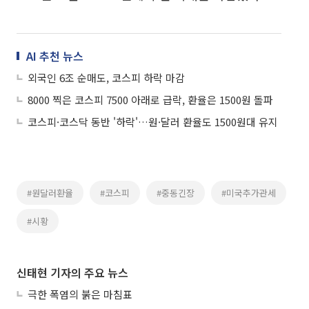
AI 추천 뉴스
외국인 6조 순매도, 코스피 하락 마감
8000 찍은 코스피 7500 아래로 급락, 환율은 1500원 돌파
코스피·코스닥 동반 '하락'…원·달러 환율도 1500원대 유지
#원달러환율
#코스피
#중동긴장
#미국추가관세
#시황
신태현 기자의 주요 뉴스
극한 폭염의 붉은 마침표