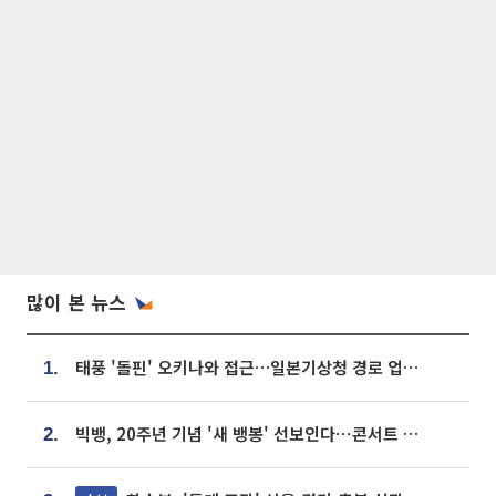
많이 본 뉴스
태풍 '돌핀' 오키나와 접근…일본기상청 경로 업데이트
1.
빅뱅, 20주년 기념 '새 뱅봉' 선보인다⋯콘서트 앞두고 팝업 개최
2.