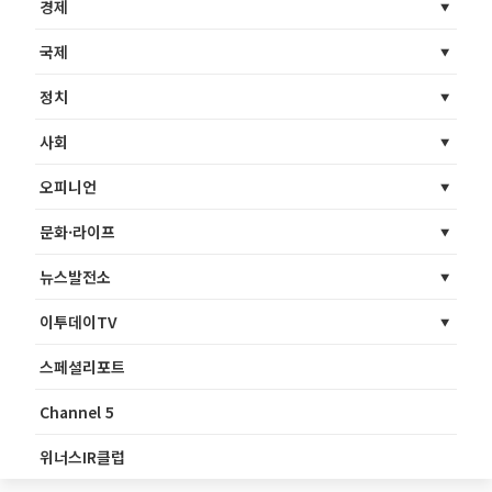
경제
국제
정치
사회
오피니언
문화·라이프
뉴스발전소
이투데이TV
스페셜리포트
Channel 5
위너스IR클럽