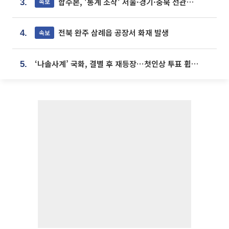
합수본, '통계 조작' 서울·경기·충북 선관위 등 추가 압수수색
속보
3.
전북 완주 삼례읍 공장서 화재 발생
속보
4.
‘나솔사계’ 국화, 결별 후 재등장⋯첫인상 투표 휩쓸고 ‘인기녀’ 등극
5.