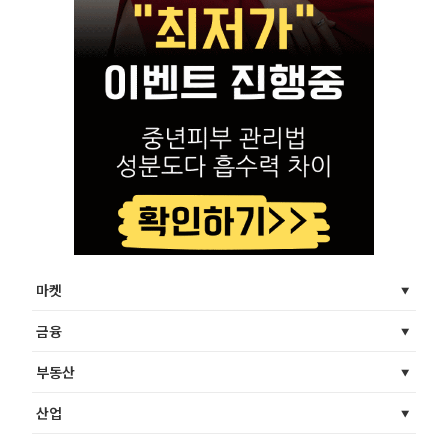
마켓
금융
부동산
산업