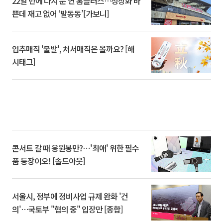
22일 만에 다시 문 연 홈플러스…정상화 바
쁜데 재고 없어 ‘발동동’[가보니]
입추매직 '불발', 처서매직은 올까요? [해
시태그]
콘서트 갈 때 응원봉만?⋯'최애' 위한 필수
품 등장이오! [솔드아웃]
서울시, 정부에 정비사업 규제 완화 '건
의'⋯국토부 "협의 중" 입장만 [종합]