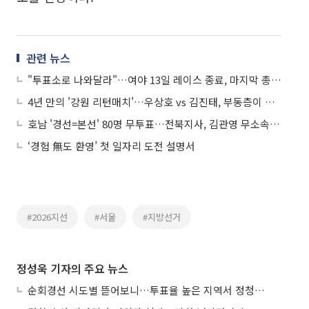
관련 뉴스
"투표소로 나와달라"…여야 13일 레이스 종료, 마지막 총력전
4년 만의 '강원 리턴매치'…우상호 vs 김진태, 부동층이 변수
호남 '경선=본선' 80명 무투표…전북지사, 김관영 무소속 출마 변수
‘경험 無도 환영’ 첫 일자리 도전 설명서
#2026지선
#서울
#지방선거
정성욱 기자의 주요 뉴스
순회경선 시도별 뜯어보니…투표율 높은 지역서 정청래 강세