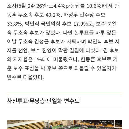
조사(5월 24~26일·±4.4%p·응답률 10.6%)에서 한
동훈 무소속 후보 40.2%, 하정우 민주당 후보
33.8%, 박민식 국민의힘 후보 17.9%로, 보수 분열
속 무소속 후보가 앞섰다. 다만 본투표를 하루 앞둔
이날 무소속 김성근 후보가 사퇴하며 박민식 후보 지
지를 선언, 보수 진영이 막판 결집에 나섰다. 김 후보
의 지지율은 1%대에 머물렀으나, 한동훈 후보로 기
운 보수 표심을 박 후보 쪽으로 되돌릴 수 있을지가
변수로 떠올랐다.
사전투표·무당층·단일화 변수도