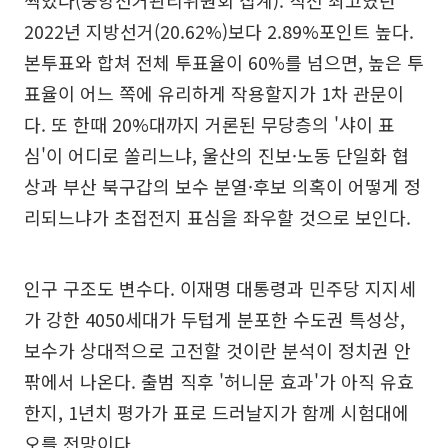
찍었다(중앙선거관리위원회 집계). 직전 최고였던
2022년 지방선거(20.62%)보다 2.89%포인트 높다.
본투표와 합쳐 전체 투표율이 60%를 넘으면, 높은 투
표율이 어느 쪽에 유리하게 작용할지가 1차 관문이
다. 또 한때 20%대까지 거론된 무당층의 '샤이 표
심'이 어디로 쏠리느냐, 울산의 진보·노동 단일화 협
상과 부산 북구갑의 보수 분열·후보 의혹이 어떻게 정
리되느냐가 초접전지 표심을 좌우할 것으로 보인다.
인구 구조도 변수다. 이재명 대통령과 민주당 지지세
가 강한 4050세대가 두텁게 분포한 수도권 특성상,
보수가 상대적으로 고전할 것이란 분석이 정치권 안
팎에서 나온다. 출범 직후 '허니문 효과'가 아직 유효
한지, 1년치 평가가 표로 드러날지가 함께 시험대에
오를 전망이다.