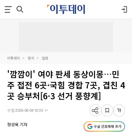
이투데이
정치
일반
'깜깜이' 여야 판세 동상이몽…민
주 접전 6곳·국힘 경합 7곳, 겹친 4
곳 승부처[6·3 선거 풍향계]
수정 2026-06-04 10:35
정성욱 기자
구글 선호매체 추가