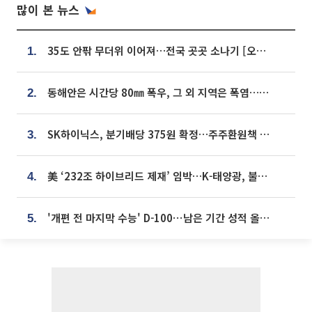
많이 본 뉴스
35도 안팎 무더위 이어져…전국 곳곳 소나기 [오늘 날씨]
1.
동해안은 시간당 80㎜ 폭우, 그 외 지역은 폭염…‘극과 극 날씨’
2.
SK하이닉스, 분기배당 375원 확정…주주환원책 9월로 앞당겨 발표
3.
美 ‘232조 하이브리드 제재’ 임박…K-태양광, 불확실성 털고 날개 다나
4.
'개편 전 마지막 수능' D-100⋯남은 기간 성적 올릴 전략은
5.