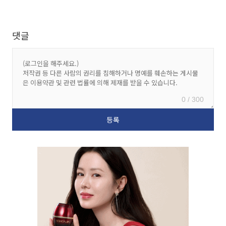
댓글
0 / 300