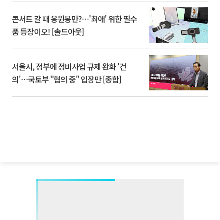
콘서트 갈 때 응원봉만?⋯'최애' 위한 필수
품 등장이오! [솔드아웃]
서울시, 정부에 정비사업 규제 완화 '건
의'⋯국토부 "협의 중" 입장만 [종합]