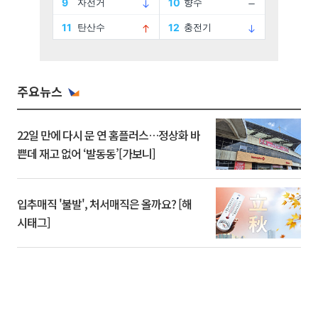
주요뉴스
22일 만에 다시 문 연 홈플러스…정상화 바
쁜데 재고 없어 ‘발동동’[가보니]
입추매직 '불발', 처서매직은 올까요? [해
시태그]