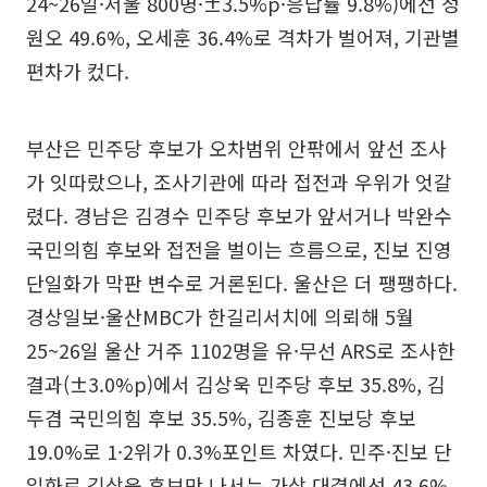
24~26일·서울 800명·±3.5%p·응답률 9.8%)에선 정
원오 49.6%, 오세훈 36.4%로 격차가 벌어져, 기관별
편차가 컸다.
부산은 민주당 후보가 오차범위 안팎에서 앞선 조사
가 잇따랐으나, 조사기관에 따라 접전과 우위가 엇갈
렸다. 경남은 김경수 민주당 후보가 앞서거나 박완수
국민의힘 후보와 접전을 벌이는 흐름으로, 진보 진영
단일화가 막판 변수로 거론된다. 울산은 더 팽팽하다.
경상일보·울산MBC가 한길리서치에 의뢰해 5월
25~26일 울산 거주 1102명을 유·무선 ARS로 조사한
결과(±3.0%p)에서 김상욱 민주당 후보 35.8%, 김
두겸 국민의힘 후보 35.5%, 김종훈 진보당 후보
19.0%로 1·2위가 0.3%포인트 차였다. 민주·진보 단
일화로 김상욱 후보만 나서는 가상 대결에선 43.6%