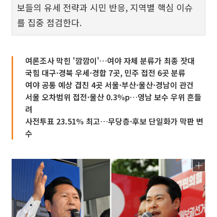
보들의 유세 전략과 시민 반응, 지역별 핵심 이슈
를 집중 점검한다.
여론조사 막힌 '깜깜이'…여야 자체 분류가 최종 잣대
국힘 대구·경북 우세·경합 7곳, 민주 접전 6곳 분류
여야 공통 예상 겹친 4곳 서울·부산·울산·경남이 관건
서울 오차범위 접전·울산 0.3%p…영남 보수 우위 흔들
려
사전투표 23.51% 최고…무당층·후보 단일화가 막판 변
수