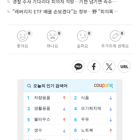
경찰 수사 기다리다 피의자 석방…기한 넘기면 속수무책
"레버리지 ETF 배율 손보겠다"는 정부…野 "회의록부터 내놔야"
0
0
0
0
좋아요
화나요
슬퍼요
추가취재 원해요