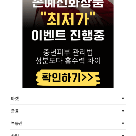
마켓
금융
부동산
산업