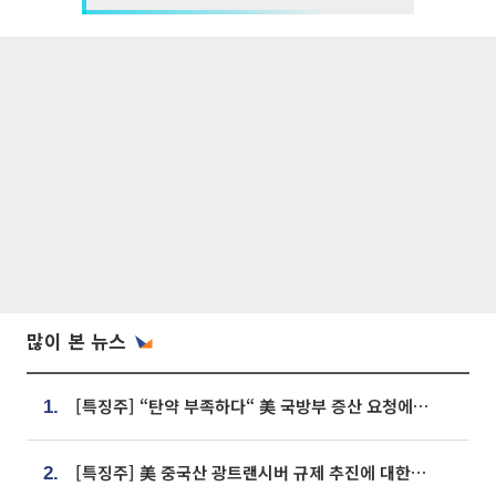
많이 본 뉴스
[특징주] “탄약 부족하다“ 美 국방부 증산 요청에⋯국내 방산주 급등세
1.
[특징주] 美 중국산 광트랜시버 규제 추진에 대한광통신 등 광통신株 강세
2.