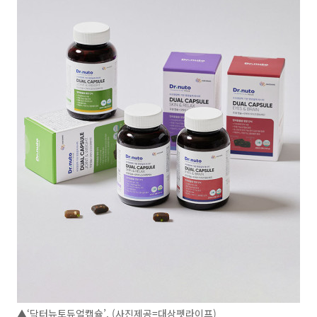
▲‘닥터뉴토듀얼캡슐’. (사진제공=대상펫라이프)