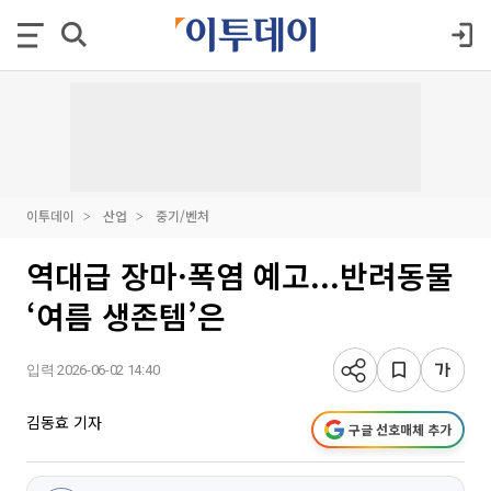
이투데이
산업
중기/벤처
역대급 장마·폭염 예고...반려동물
‘여름 생존템’은
입력 2026-06-02 14:40
김동효 기자
구글 선호매체 추가