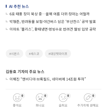
AI 추천 뉴스
6호 태풍 장미 북상 중…올해 여름 더위·장마는 어떨까
박형준, 반려동물 보험·야간버스 담은 ‘부산찬스’ 공약 발표
이마트 ‘몰리스’, 황태냉면·멍빙수로 반려견 웰빙 입맛 공략
#시몬스
#세스코
#대상펫라이프
김동효 기자의 주요 뉴스
이해진 “엔비디아·브룩필드, 네이버에 14조원 투자”
0
0
0
0
좋아요
화나요
슬퍼요
추가취재 원해요