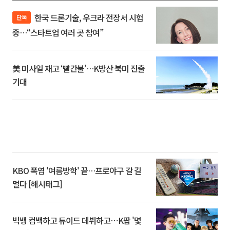
한국 드론기술, 우크라 전장서 시험
단독
중…“스타트업 여러 곳 참여”
美 미사일 재고 ‘빨간불’…K방산 북미 진출
기대
KBO 폭염 '여름방학' 끝…프로야구 갈 길
멀다 [해시태그]
빅뱅 컴백하고 튜이드 데뷔하고⋯K팝 '몇