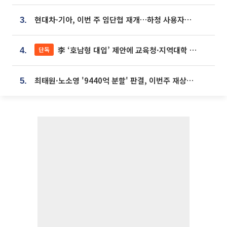
현대차·기아, 이번 주 임단협 재개…하청 사용자성 재심도 ‘변수’
3.
李 ‘호남형 대입’ 제안에 교육청·지역대학 서·논술형 입시 연계 '착수'
단독
4.
최태원·노소영 '9440억 분할' 판결, 이번주 재상고 여부 주목
5.