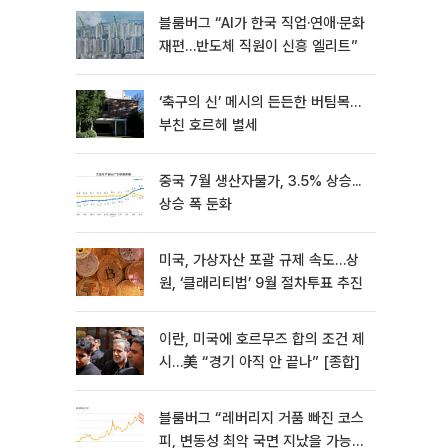
블룸버그 “AI가 한국 직업·연애·문화
재편…반도체 직원이 신흥 엘리트”
‘축구의 신’ 메시의 든든한 버팀목…
부친 호르헤 별세
중국 7월 생산자물가, 3.5% 상승...
상승 폭 둔화
미국, 가상자산 포괄 규제 속도…상
원, ‘클래리티법’ 9월 절차투표 추진
이란, 미국에 호르무즈 합의 조건 제
시…美 “경기 아직 안 끝나” [종합]
블룸버그 “레버리지 거품 빠진 코스
피, 변동성 최악 국면 지났을 가능