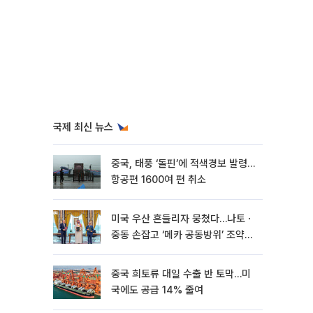
국제 최신 뉴스
중국, 태풍 ‘돌핀’에 적색경보 발령…
항공편 1600여 편 취소
미국 우산 흔들리자 뭉쳤다…나토ㆍ
중동 손잡고 ‘메카 공동방위’ 조약
체결
중국 희토류 대일 수출 반 토막…미
국에도 공급 14% 줄여