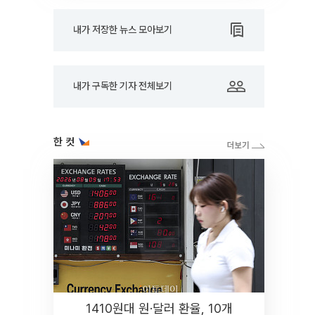
내가 저장한 뉴스 모아보기
내가 구독한 기자 전체보기
한 컷
1410원대 원·달러 환율, 10개