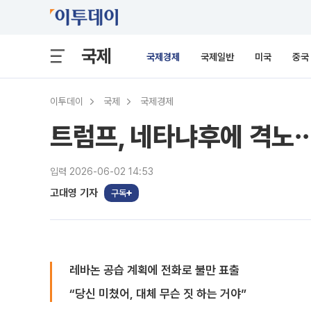
국제
국제경제
국제일반
미국
중국
이투데이
국제
국제경제
트럼프, 네타냐후에 격노⋯
입력 2026-06-02 14:53
고대영 기자
구독
레바논 공습 계획에 전화로 불만 표출
“당신 미쳤어, 대체 무슨 짓 하는 거야”