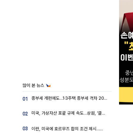
많이 본 뉴스
종부세 개편에도…1·3주택 종부세 격차 2028년부터 확대
01
미국, 가상자산 포괄 규제 속도…상원, ‘클래리티법’ 9월 절차투표 추진
02
03
이란, 미국에 호르무즈 합의 조건 제시…美 “경기 아직 안 끝나” [종합]