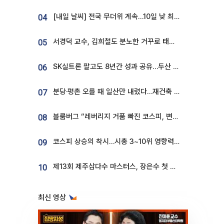
[내일 날씨] 전국 무더위 계속…10일 낮 최고 34도 육박
04
서경덕 교수, 김희철도 분노한 거꾸로 태극기⋯"엉터리는 아냐, 아쉬울 뿐"
05
SK실트론 팔고도 8년간 성과 공유…두산 인수대금 2.3조가 끝 아냐
06
분당·평촌 오를 때 일산만 내렸다…재건축 기대감도 ‘무색’
07
블룸버그 “레버리지 거품 빠진 코스피, 변동성 최악 국면 지났을 가능성”
08
코스피 상승의 착시…시총 3~10위 영향력은 후퇴
09
제13회 제주삼다수 마스터스, 장은수 첫 우승하며 성료
10
최신 영상