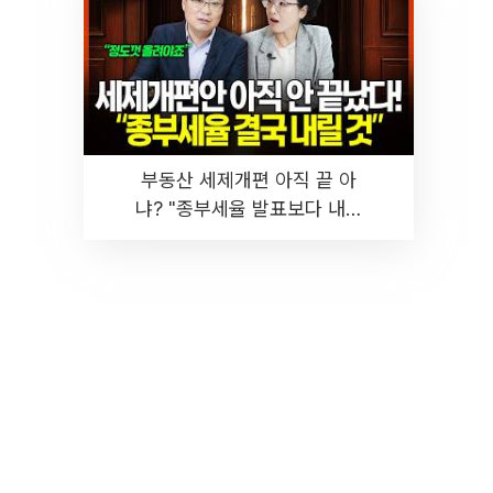
부동산 세제개편 아직 끝 아
냐? "종부세율 발표보다 내릴
것" 장기거주·양도세 전망 I 집
땅지성 I 김인만, 진미윤