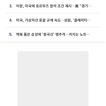
이란, 미국에 호르무즈 합의 조건 제시…美 “경기 아직 안 끝나” [종합]
3.
미국, 가상자산 포괄 규제 속도…상원, ‘클래리티법’ 9월 절차투표 추진
4.
맥북 품은 삼성에 ‘중국산’ 맹추격⋯커지는 노트북 OLED 시장
5.