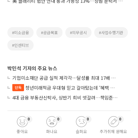
美 클래리티 법안 연내 통과 가능성 13%…상원 문턱서 제동
#미소금융
#공급목표
#의무공시
#사업수행기관
#인센티브
박민석 기자의 주요 뉴스
기업미소재단 공급 실적 제각각⋯달성률 최대 17배 차이
청년미래적금 우대형 믿고 갈아탔는데 ‘혜택 반토막’…심사 오류에 가입자 혼선
단독
4대 금융 부동산신탁사, 상반기 희비 엇갈려…책임준공 손실 반영 시점이 갈랐다
0
0
0
0
좋아요
화나요
슬퍼요
추가취재 원해요