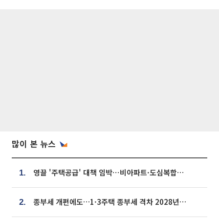
많이 본 뉴스
영끌 '주택공급' 대책 임박⋯비아파트·도심복합까지 총동원
1.
종부세 개편에도…1·3주택 종부세 격차 2028년부터 확대
2.