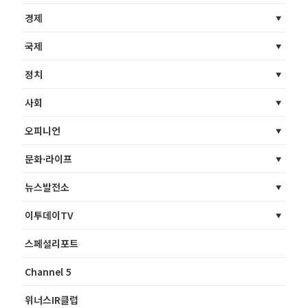
경제
국제
정치
사회
오피니언
문화·라이프
뉴스발전소
이투데이TV
스페셜리포트
Channel 5
위너스IR클럽