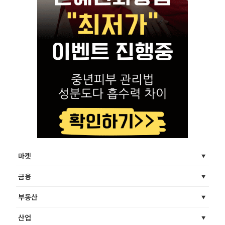
마켓
금융
부동산
산업