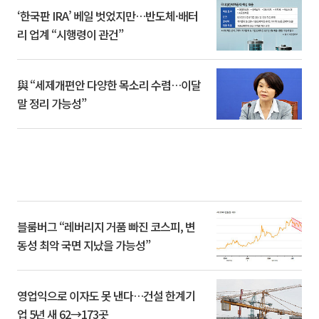
‘한국판 IRA’ 베일 벗었지만…반도체·배터
리 업계 “시행령이 관건”
與 “세제개편안 다양한 목소리 수렴…이달
말 정리 가능성”
블룸버그 “레버리지 거품 빠진 코스피, 변
동성 최악 국면 지났을 가능성”
영업익으로 이자도 못 낸다…건설 한계기
업 5년 새 62→173곳