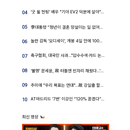
'굿 윌 헌팅' 배우 "기아 EV2 덕분에 살아"…교통사고 후 안전성 극찬
04
05
李대통령 “청년이 결혼 망설이는 일 없어야...제도상 불이익 조사”
놀란 감독 '오디세이', 개봉 4일 만에 100만 돌파⋯'왕사남' 보다 빠르다
06
축구협회, 대국민 사과…"압수수색·카드 논란 사죄, 강도 높은 쇄신"
07
08
'불명' 문세윤, 故 터틀맨 빈자리 채웠다…'거북이' 눈물의 최종 우승
09
추미애 "우리 목표는 연대"…故 강일출 할머니 흉상 제막
AT마드리드 ‘7번’ 이강인 “120% 쏟겠다”⋯시메오네 감독 “필요한 선수”
10
최신 영상