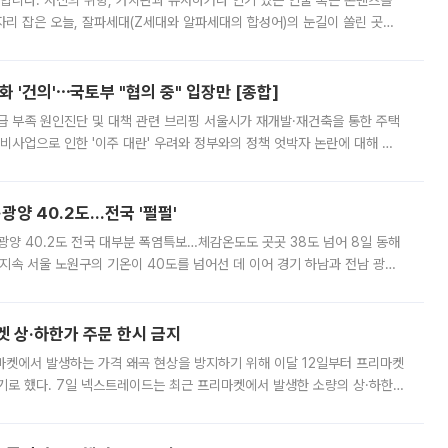
합니다. 자신의 취향, 가치관과 유사하거나 인기 있는 인물 혹은 콘텐츠를
'가 자리 잡은 오늘, 잘파세대(Z세대와 알파세대의 합성어)의 눈길이 쏠린 곳은
리는 공연장. 응원봉만큼이나 눈에 띄는 게 있습니다. 공연이 시작되기
 '건의'⋯국토부 "협의 중" 입장만 [종합]
급 부족 원인진단 및 대책 관련 브리핑 서울시가 재개발·재건축을 통한 주택
비사업으로 인한 '이주 대란' 우려와 정부와의 정책 엇박자 논란에 대해 정
실장은 2031년까지 31만 가구 착공 목표에 차질이 없다는 입장이나,
·광양 40.2도…전국 '펄펄'
·광양 40.2도 전국 대부분 폭염특보…체감온도도 곳곳 38도 넘어 8일 동해
지속 서울 노원구의 기온이 40도를 넘어선 데 이어 경기 하남과 전남 광양
. 전국 대부분 지역에 폭염특보가 내려진 가운데 곳곳에서 39~40도 안팎
켓 상·하한가 주문 한시 금지
마켓에서 발생하는 가격 왜곡 현상을 방지하기 위해 이달 12일부터 프리마켓
기로 했다. 7일 넥스트레이드는 최근 프리마켓에서 발생한 소량의 상·하한
, 주문 오류로 인한 가격 급등락을 최소화하기 위한 비상 대응방안을 발표