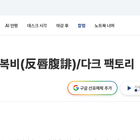
AI 만평
데스크 시각
마감 후
칼럼
노트북 너머
순복비(反唇腹誹)/다크 팩토리
기사
구글 선호매체 추가