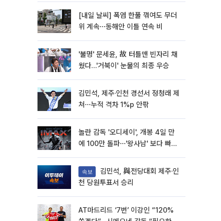
[내일 날씨] 폭염 한풀 꺾여도 무더
위 계속⋯동해안 이틀 연속 비
'불명' 문세윤, 故 터틀맨 빈자리 채
웠다…'거북이' 눈물의 최종 우승
김민석, 제주·인천 경선서 정청래 제
쳐⋯누적 격차 1%p 안팎
놀란 감독 '오디세이', 개봉 4일 만
에 100만 돌파⋯'왕사남' 보다 빠르
다
김민석, 與전당대회 제주·인
속보
천 당원투표서 승리
AT마드리드 ‘7번’ 이강인 “120%