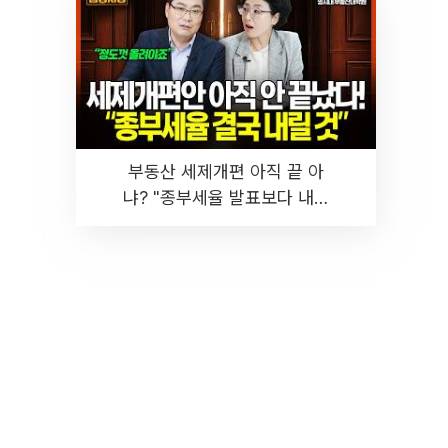
부동산 세제개편 아직 끝 아
냐? "종부세율 발표보다 내릴
것" 장기거주·양도세 전망 I 집
땅지성 I 김인만, 진미윤