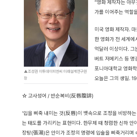
“영화 제작자는 아무것
가를 이어주는 역할을
미국 영화 제작자. 
한 영화가 전 세계에서
억달러 이상이다. 그는
버트 저메키스 등 명
포니아대학교 영화학과
▲조성권 이투데이피엔씨 미래설계연구원
오늘은 그의 생일. 19
장
☆ 고사성어 / 반순복비(反唇腹誹)
‘입을 삐죽 내미는 것(反唇)이 뱃속으로 조정을 비방하는
는 태도를 가리키는 표현이다. 한무제 때 청렴한 신하 안
장탕(張湯)은 안이가 조정의 명령에 입술을 삐죽거리며 