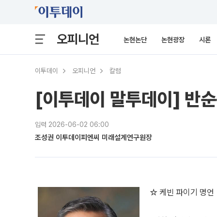
오피니언
논현논단
논현광장
시론
이투데이
오피니언
칼럼
[이투데이 말투데이] 반
입력 2026-06-02 06:00
조성권 이투데이피엔씨 미래설계연구원장
☆ 케빈 파이기 명언