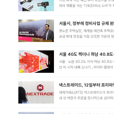
지금 화제 되는 패션·뷰티 트렌드를 소개
따라 제품을 사는 '디토(Ditto) 소비
어디일까요? 아이돌 콘서트 시작을 기다
서울시, 정부에 정비사업 규제 완화
명노준 주택실장, 재개발·재건축 주택공
공급 확대 방침을 거듭 강조한 가운데 정
면 반박하고 나섰다. 명노준 서울시 주택
서울 40도 찍더니 하남 40.8도
서울ㆍ노원 40.2도 이어 하남 40.8도
안 비 시작·내륙 소나기…무더위·열대야 
에서도 40도를 웃도는 기온이 관측됐다
의 극심한
넥스트레이드, 12일부터 프리마
대체거래소(ATS) 넥스트레이드가 프리
내 상·하한가 주문을 한시적으로 금지하
가 체결 사례와 관련해 설명자료를 내고