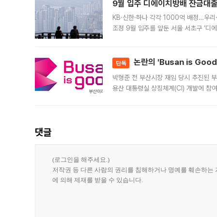
9월 입주 디에이치방배 잔금대출
KB·신한·하나 각각 1000억 배정…우
조정 9월 입주를 앞둔 서울 서초구 ‘디
은행과 NH농협은행도 대출 취급을 검토
민은행
논란의 'Busan is Go
단독
박형준 전 부산시장 재임 당시 추진된 부산
용산 대통령실 상징체계(CI) 개발에 참
도시브랜드 사업이 공개 이후 시민 공감
댓글