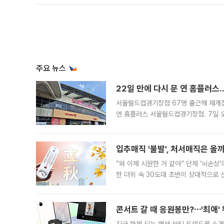
주요 뉴스
22일 만에 다시 문 연 홈플러스
서울월드컵경기장점 67명 출근해 재개점 
연 홈플러스 서울월드컵경기장점. 7일 
우유, 과일 같은 신선식품이 차근차근 자
입추매직 '불발', 처서매직은 올
“와 이제 시원한 거 같아” 단체 ‘뇌손상
한 더위 속 30도대 초반이 상대적으로
지역에 있었습니다. 7월 말에는 서풍과
콘서트 갈 때 응원봉만?⋯'최애'