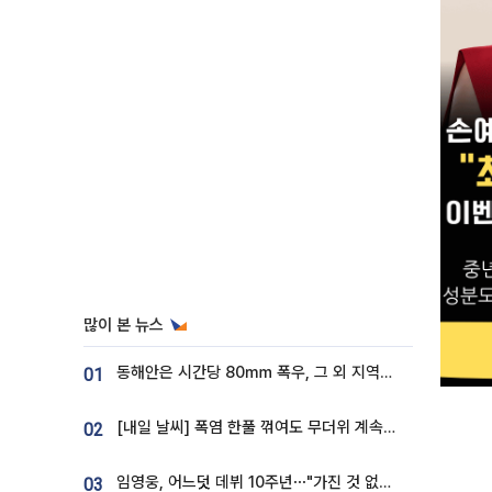
많이 본 뉴스
동해안은 시간당 80㎜ 폭우, 그 외 지역은 폭염…‘극과 극 날씨’
01
[내일 날씨] 폭염 한풀 꺾여도 무더위 계속⋯동해안 이틀 연속 비
02
임영웅, 어느덧 데뷔 10주년⋯"가진 것 없던 시절, 내 앞엔 20명의 팬뿐"
03