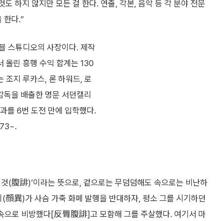
도 하지 않지만 모든 걸 한다. 연출, 각본, 음악 등 각 분야 전문
 한다.”
마블 스튜디오의 사장이다. 제작
 올린 흥행 수익 합계는 130
 조지 루카스, 론 하워드, 로
감독을 배출한 명문 서던캘리
를 6번 도전 만에 입학했다.
73~.
 것(腹誹)’이라는 뜻으로, 겉으로는 무덤덤해도 속으로는 비난하
이(顔異)가 사슴 가죽 화폐 발행을 반대하자, 평소 그를 시기하던
속으로 비방했다[反脣腹誹]고 모함해 그를 주살했다. 여기서 마