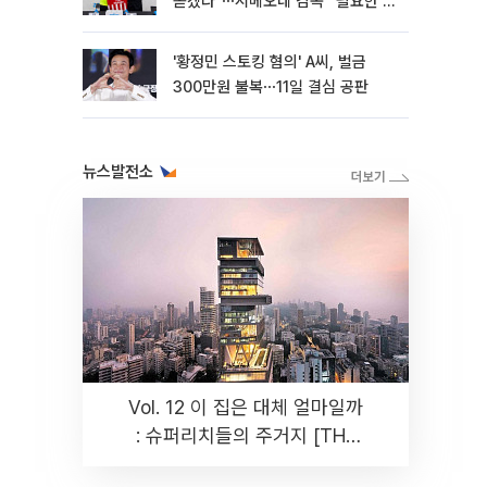
쏟겠다”⋯시메오네 감독 “필요한 선
수”
'황정민 스토킹 혐의' A씨, 벌금
300만원 불복⋯11일 결심 공판
뉴스발전소
Vol. 12 이 집은 대체 얼마일까
: 슈퍼리치들의 주거지 [THE
RARE]