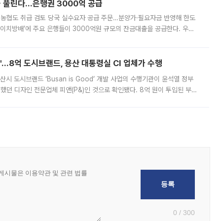
 풀린다…은행권 3000억 공급
리·농협도 취급 검토 당국 실수요자 공급 주문…분양가·필요자금 반영해 한도
에이치방배’에 주요 은행들이 3000억원 규모의 잔금대출을 공급한다. 우리
하고 있어 향후 공급 규모가 늘어날 전망이다. 7일 금융권에 따르면 KB국
od'…8억 도시브랜드, 용산 대통령실 CI 업체가 수행
시 도시브랜드 ‘Busan is Good’ 개발 사업의 수행기관이 윤석열 정부
여했던 디자인 전문업체 피앤(P&)인 것으로 확인됐다. 8억 원이 투입된 부산
 부족과 디자인 정체성 논란에 휩싸였던 만큼, 사업 선정 과정과 결과물에
0 / 300