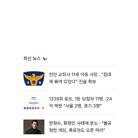
최신 뉴스
천안 교회서 11세 아동 사망…“침대
에 묶여 있었다” 진술 확보
1236회 로또, 1등 당첨자 11명…24
억 잭팟 "서울 2명, 경기 3명"
한정수, 황정민 사태에 분노⋯"불공
정한 게임, 폭로자도 오픈 하라"