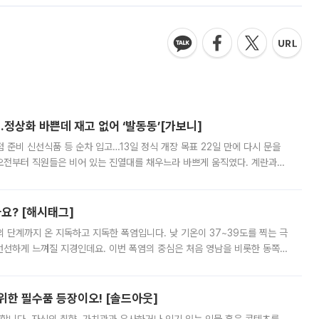
…정상화 바쁜데 재고 없어 ‘발동동’[가보니]
준비 신선식품 등 순차 입고…13일 정식 개장 목표 22일 만에 다시 문을
오전부터 직원들은 비어 있는 진열대를 채우느라 바쁘게 움직였다. 계란과
리를 잡기 시작했지만, 매장 곳곳엔 여전히 텅 빈 매대가 먼저 눈에 들어왔
까요? [해시태그]
’의 단계까지 온 지독하고 지독한 폭염입니다. 낮 기온이 37~39도를 찍는 극
 선선하게 느껴질 지경인데요. 이번 폭염의 중심은 처음 영남을 비롯한 동쪽
 북서풍이 산맥을 넘어 영남 쪽으로 내려오면서 뜨겁고 건조해졌는데요.
 위한 필수품 등장이오! [솔드아웃]