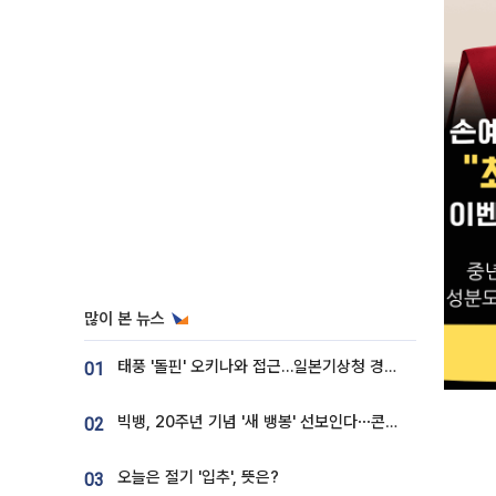
많이 본 뉴스
태풍 '돌핀' 오키나와 접근…일본기상청 경로 업데이트
01
빅뱅, 20주년 기념 '새 뱅봉' 선보인다⋯콘서트 앞두고 팝업 개최
02
오늘은 절기 '입추', 뜻은?
03