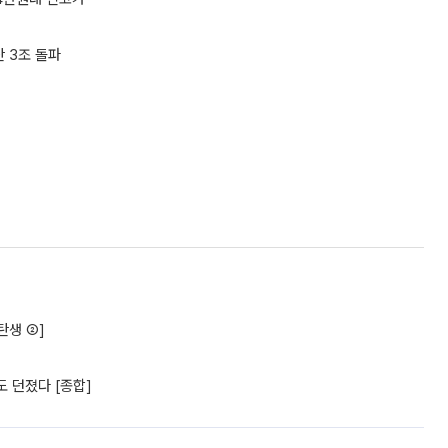
산 3조 돌파
탄생 ②]
 던졌다 [종합]