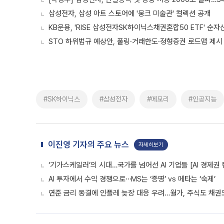
삼성전자, 삼성 아트 스토어에 '뭉크 미술관' 컬렉션 공개
KB운용, 'RISE 삼성전자SK하이닉스채권혼합50 ETF' 순자
STO 하위법규 예상안, 풀링·거래한도·정형증권 로드맵 제시
#SK하이닉스
#삼성전자
#메모리
#인공지능
이진영 기자의 주요 뉴스
자세히보기
‘기가스케일러’의 시대…국가를 넘어선 AI 기업들 [AI 경제권 
AI 투자에서 수익 경쟁으로⋯MS는 ‘증명’ vs 메타는 ‘숙제’
연준 금리 동결에 인플레 늦장 대응 우려…월가, 주식도 채권도