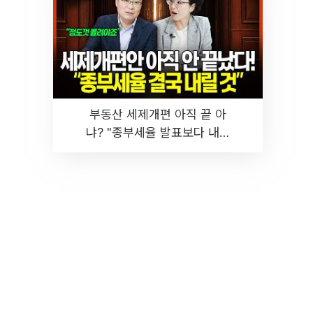
부동산 세제개편 아직 끝 아
냐? "종부세율 발표보다 내릴
것" 장기거주·양도세 전망 I 집
땅지성 I 김인만, 진미윤