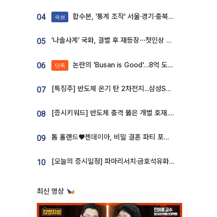
합수본, '통계 조작' 서울·경기·충북 선관위 등 추가 압수수색
04
속보
‘나솔사계’ 국화, 결별 후 재등장⋯첫인상 투표 휩쓸고 ‘인기녀’ 등극
05
논란의 'Busan is Good'…8억 도시브랜드, 용산 대통령실 CI 업체가 수행
06
단독
[특징주] 반도체 온기 탄 2차전지...삼성SDI, 장 초반 7% 넘게 껑충
07
[증시키워드] 반도체 충격 뚫은 개별 호재...포스코퓨처엠·에코프로·한화솔루션 '눈길'
08
톰 홀랜드♥젠데이아, 비밀 결혼 파티 포착⋯호텔 대관비만 9억
09
[오늘의 증시일정] 파마리서치·금호석유화학·코오롱인더·상상인증권 등
10
최신 영상