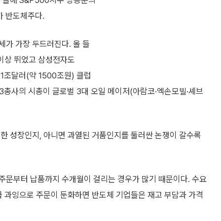
 올해 S&P500지수 상승분의
가 반도체주다.
세가 가장 두드러진다. 올 들
 이상 뛰었고 삼성전자도
1조달러(약 1500조원) 클럽
 3총사의 시총이 글로벌 3대 오일 메이저(아람코·엑손모빌·셰브
능한 성장인지, 아니면 과열된 거품인지를 둘러싼 논쟁이 갈수록
주문부터 납품까지 수개월이 걸리는 경우가 많기 때문이다. 수요
급 과잉으로 주문이 둔화하면 반도체 기업들은 재고 부담과 가격