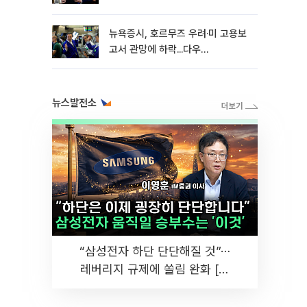
뉴욕증시, 호르무즈 우려·미 고용보
고서 관망에 하락...다우
0.85%↓[종합]
뉴스발전소
“삼성전자 하단 단단해질 것”⋯
레버리지 규제에 쏠림 완화 [찐
코노미]