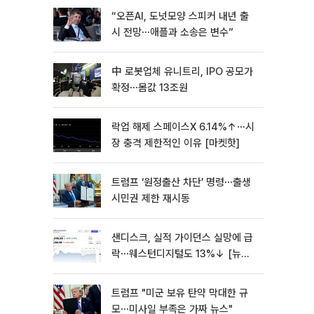
“오픈AI, 도넛모양 스피커 내년 출
시 전망⋯애플과 소송은 변수”
中 로봇업체 유니트리, IPO 공모가
확정⋯몸값 13조원
락업 해제 스페이스X 6.14%↑⋯시
장 충격 제한적인 이유 [마켓핫]
트럼프 ‘원정출산 차단’ 명령⋯출생
시민권 제한 재시동
샌디스크, 실적 가이던스 실망에 급
락⋯웨스턴디지털도 13%↓ [뉴욕
증시 무버]
트럼프 "미군 보유 탄약 막대한 규
모⋯미사일 부족은 가짜 뉴스"