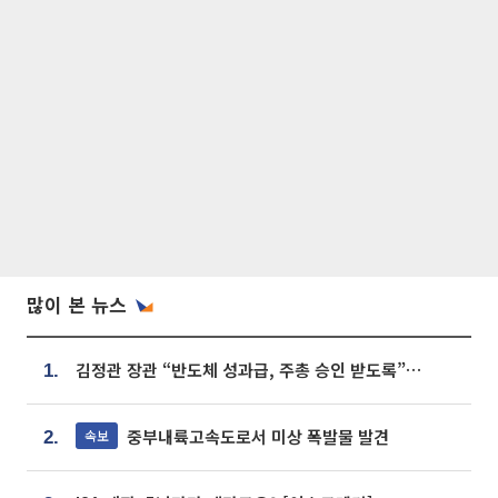
많이 본 뉴스
김정관 장관 “반도체 성과급, 주총 승인 받도록”…상법·자본시장법 개정 시사
1.
중부내륙고속도로서 미상 폭발물 발견
속보
2.