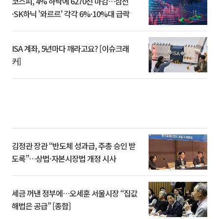
코스피, 4% 하락에 6270선 마감…삼전
·SK하닉 '와르르' 각각 6%·10%대 급락
ISA 계좌, 5년마다 깨라고요? [이슈크래
커]
김정관 장관 “반도체 성과급, 주총 승인 받
도록”…상법·자본시장법 개정 시사
세금 꺼낸 정부에…오세훈 서울시장 “집값
해법은 공급” [종합]