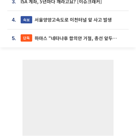
ISA 계좌, 5년마다 깨라고요? [이슈크래커]
3.
서울양양고속도로 이천터널 앞 사고 발생
속보
4.
하마스 “네타냐후 합의안 거절, 총선 앞두고 시간 끌기”
단독
5.