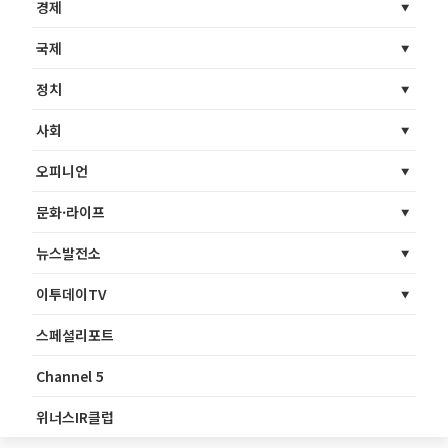
경제
국제
정치
사회
오피니언
문화·라이프
뉴스발전소
이투데이TV
스페셜리포트
Channel 5
위너스IR클럽