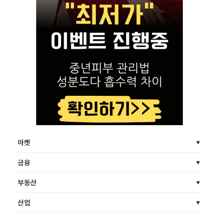
마켓
금융
부동산
산업