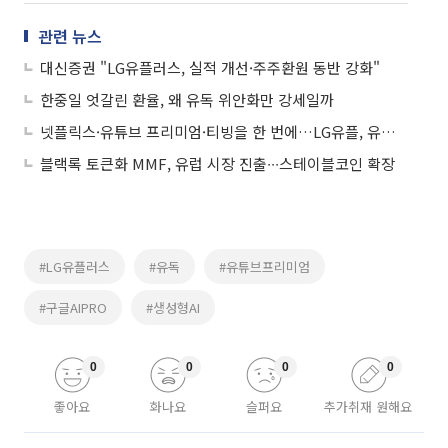
관련 뉴스
대신증권 "LG유플러스, 실적 개선·주주환원 동반 강화"
한중일 엇갈린 환율, 왜 유독 위안화만 강세일까
넷플릭스·유튜브 프리미엄·티빙을 한 번에…LG유플, 유독 ‘더블스트리밍 연간권’ 혜택
블랙록 토큰화 MMF, 유럽 시장 진출∙∙∙스테이블코인 확장
#LG유플러스
#유독
#유튜브프리미엄
#구글AIPRO
#생성형AI
0
0
0
0
좋아요
화나요
슬퍼요
추가취재 원해요