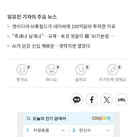
임유진 기자의 주요 뉴스
엔비디아·브룩필드가 네이버에 100억달러 투자한 이유
“족쇄냐 날개냐”…규제ㆍ육성 쌍끌이 韓 ‘AI기본법 개정안’ 오늘 시행
AI가 닫은 신입 채용문…경력직엔 열었다
0
0
0
0
좋아요
화나요
슬퍼요
추가취재 원해요