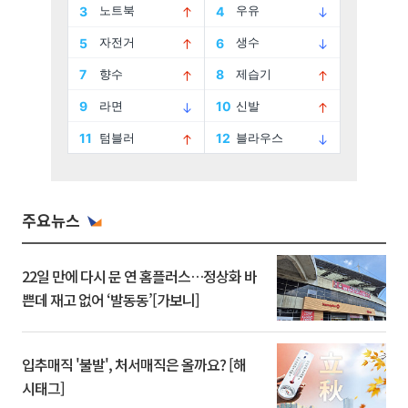
주요뉴스
22일 만에 다시 문 연 홈플러스…정상화 바
쁜데 재고 없어 ‘발동동’[가보니]
입추매직 '불발', 처서매직은 올까요? [해
시태그]