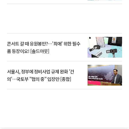
콘서트 갈 때 응원봉만?⋯'최애' 위한 필수
품 등장이오! [솔드아웃]
서울시, 정부에 정비사업 규제 완화 '건
의'⋯국토부 "협의 중" 입장만 [종합]