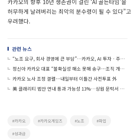
카카오의 향후 10년 생존권이 걸린 ‘AI 골든타임’을
허무하게 날려버리는 최악의 분수령이 될 수 있다”고
우려했다.
관련 뉴스
“노조 요구, 회사 경영에 큰 부담”…카카오, AI 투자ㆍ주주가치 제고 필요성 언급
정신아 카카오 대표 “불확실성 해소 못해 송구⋯조직 개편 단행”
카카오 노사 조정 결렬⋯내일부터 이틀간 사전투표 外
美 클래리티 법안 연내 통과 가능성 13%…상원 문턱서 제동
#카카오
#카카오게임즈
#노조
#파업
#성과급