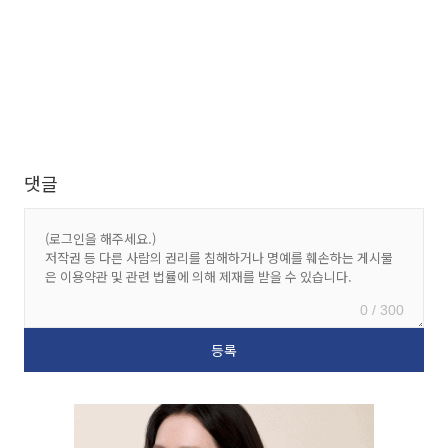
댓글
0 / 300