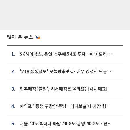
많이 본 뉴스
SK하이닉스, 용인·청주에 54조 투자…AI 메모리 생산기지 키운다
1.
'2TV 생생정보' 오늘방송맛집- 배우 강성진 단골! 쌀국수ㆍ푸팟퐁 커리 맛집 '블○○○'
2.
입추매직 '불발', 처서매직은 올까요? [해시태그]
3.
차인표 "동생 구강암 투병…떠나보낼 때 가장 힘들었다”
4.
서울 40도 찍더니 하남 40.8도·광양 40.2도…전국 '펄펄'
5.