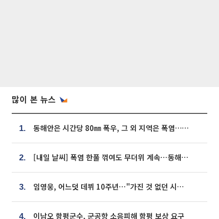
많이 본 뉴스
동해안은 시간당 80㎜ 폭우, 그 외 지역은 폭염…‘극과 극 날씨’
1.
[내일 날씨] 폭염 한풀 꺾여도 무더위 계속⋯동해안 이틀 연속 비
2.
임영웅, 어느덧 데뷔 10주년⋯"가진 것 없던 시절, 내 앞엔 20명의 팬뿐"
3.
이남오 함평군수, 군공항 소음피해 함평 보상 요구
4.