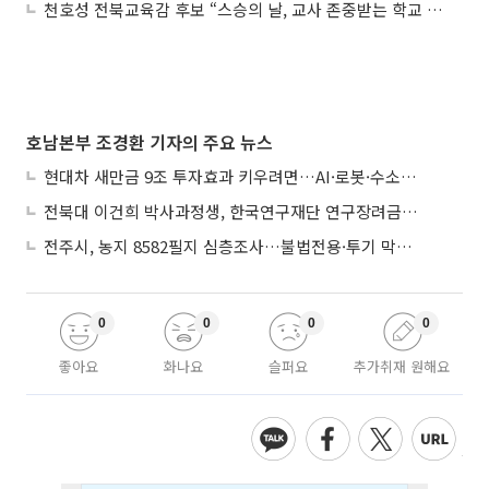
천호성 전북교육감 후보 “스승의 날, 교사 존중받는 학교 만들겠다”
호남본부 조경환 기자의 주요 뉴스
현대차 새만금 9조 투자효과 키우려면…AI·로봇·수소 공공기관 집적화 시급
전북대 이건희 박사과정생, 한국연구재단 연구장려금 선정
전주시, 농지 8582필지 심층조사…불법전용·투기 막는다
0
0
0
0
좋아요
화나요
슬퍼요
추가취재 원해요