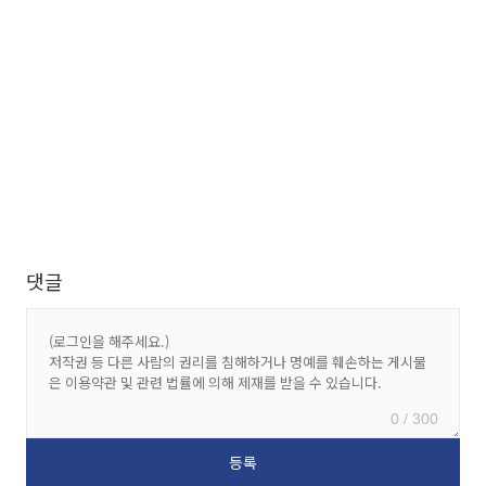
댓글
0 / 300