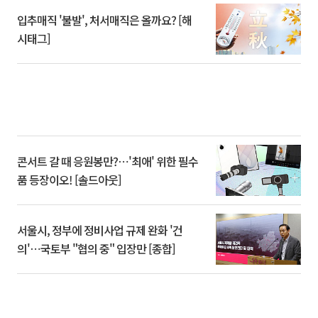
입추매직 '불발', 처서매직은 올까요? [해
시태그]
콘서트 갈 때 응원봉만?⋯'최애' 위한 필수
품 등장이오! [솔드아웃]
서울시, 정부에 정비사업 규제 완화 '건
의'⋯국토부 "협의 중" 입장만 [종합]