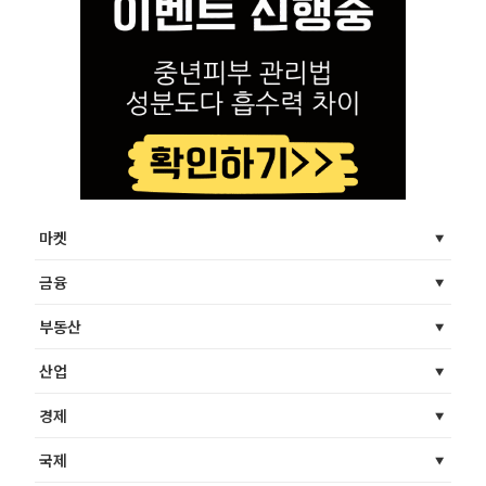
마켓
금융
부동산
산업
경제
국제