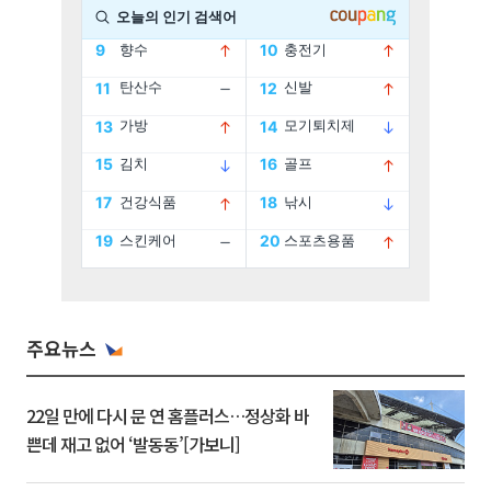
주요뉴스
22일 만에 다시 문 연 홈플러스…정상화 바
쁜데 재고 없어 ‘발동동’[가보니]