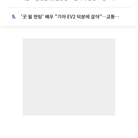
'굿 윌 헌팅' 배우 "기아 EV2 덕분에 살아"…교통사고 후 안전성 극찬
5.