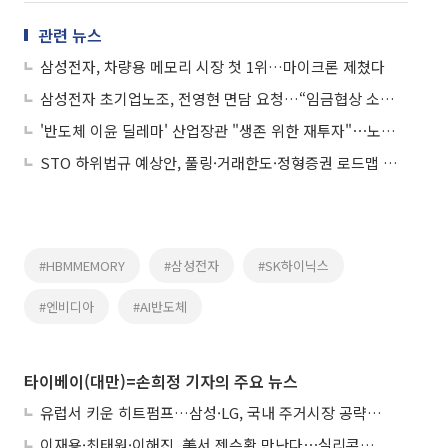
관련 뉴스
삼성전자, 차량용 메모리 시장 첫 1위…마이크론 제쳤다
삼성전자 초기업노조, 전영현 면담 요청…“임금협상 소외 직원 사기 진작 논의”
'반도체 이윤 딜레마' 산업장관 "생존 위한 재투자"⋯노동장관 "원하청 분배"
STO 하위법규 예상안, 풀링·거래한도·정형증권 로드맵 제시
#HBMMEMORY
#삼성전자
#SK하이닉스
#엔비디아
#AI반도체
타이베이(대만)=손희정 기자의 주요 뉴스
유럽서 키운 히트펌프…삼성·LG, 국내 주거시장 공략 ‘속도’
이재용·최태원·이해진, 美서 젠슨황 만난다⋯실리콘밸리 집결하는 AI리더