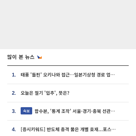
많이 본 뉴스
태풍 '돌핀' 오키나와 접근…일본기상청 경로 업데이트
1.
오늘은 절기 '입추', 뜻은?
2.
합수본, '통계 조작' 서울·경기·충북 선관위 등 추가 압수수색
속보
3.
[증시키워드] 반도체 충격 뚫은 개별 호재...포스코퓨처엠·에코프로·한화솔루션 '눈길'
4.