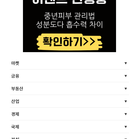
마켓
금융
부동산
산업
경제
국제