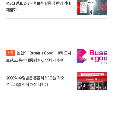
MSCI 발표 D-7…후보주 반등에 편입 기대
재점화
논란의 'Busan is Good'…8억 도시
단독
브랜드, 용산 대통령실 CI 업체가 수행
2000억 수혈받은 홈플러스 ‘오늘 가오
픈’...13일 정식 개장 시험대