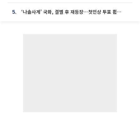
‘나솔사계’ 국화, 결별 후 재등장⋯첫인상 투표 휩쓸고 ‘인기녀’ 등극
5.