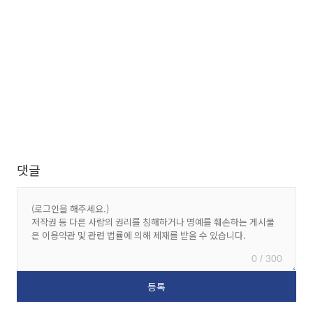
댓글
0 / 300