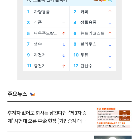
주요뉴스
후계자 없어도 회사는 남긴다?…‘제3자 승
계’ 시험대 오른 中企 현장 [기업승계 대전
환]