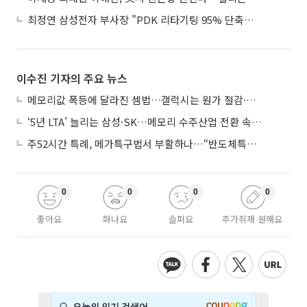
최정연 삼성전자 부사장 "PDK 리타기팅 95% 단축…에이전트 AI 시범 활용"
이수진 기자의 주요 뉴스
메모리값 폭등에 달라진 셈법…갤럭시는 원가 절감·아이폰은 서비스 확대
‘5년 LTA’ 늘리는 삼성·SK…메모리 수주산업 전환 속 다른 셈법
주52시간 특례, 메가특구법서 부활하나…“반도체특별법 담겨야”
0
0
0
0
좋아요
화나요
슬퍼요
추가취재 원해요