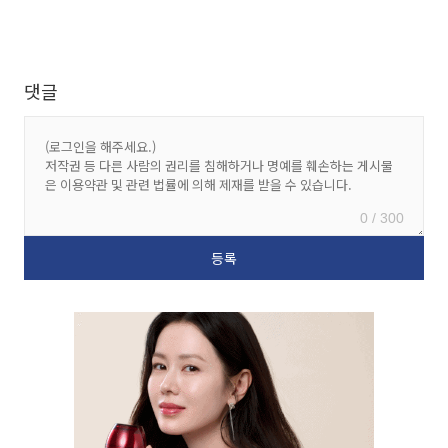
댓글
0 / 300