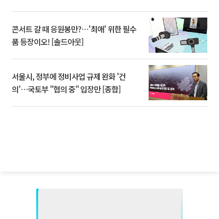
콘서트 갈 때 응원봉만?⋯'최애' 위한 필수
품 등장이오! [솔드아웃]
서울시, 정부에 정비사업 규제 완화 '건
의'⋯국토부 "협의 중" 입장만 [종합]