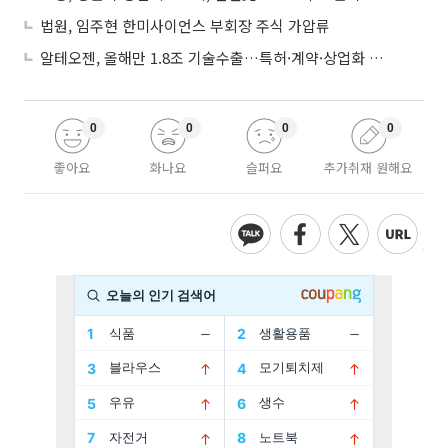
법원, 임주현 한미사이언스 부회장 주식 가압류
알테오젠, 올해만 1.8조 기술수출…특허·계약·상업화 ‘삼박자’
0
0
0
0
좋아요
화나요
슬퍼요
추가취재 원해요