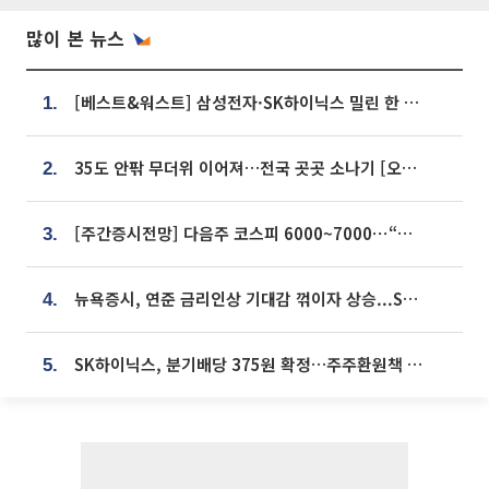
많이 본 뉴스
[베스트&워스트] 삼성전자·SK하이닉스 밀린 한 주…상상인증권은 85% 급등
1.
35도 안팎 무더위 이어져…전국 곳곳 소나기 [오늘 날씨]
2.
[주간증시전망] 다음주 코스피 6000~7000⋯“外人 수급은 정책이 변수”
3.
뉴욕증시, 연준 금리인상 기대감 꺾이자 상승...S&P500 사상 최고치 [종합]
4.
SK하이닉스, 분기배당 375원 확정…주주환원책 9월로 앞당겨 발표
5.