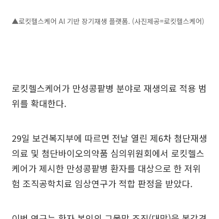
▲로킷헬스케어 AI 기반 장기재생 플랫폼. (사진제공=로킷헬스케어)
로킷헬스케어가 만성콩팥병 분야로 재생의료 적용 범
위를 확대한다.
29일 보건복지부에 따르면 전날 열린 제6차 첨단재생
의료 및 첨단바이오의약품 심의위원회에서 로킷헬스
케어가 제시한 만성콩팥병 환자를 대상으로 한 저위
험 조직공학치료 임상연구가 적합 판정을 받았다.
이번 연구는 환자 본인의 그물막 조직(대망)을 복강경