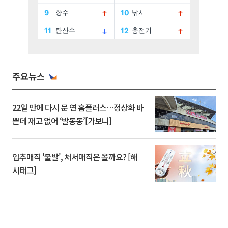
주요뉴스
22일 만에 다시 문 연 홈플러스…정상화 바
쁜데 재고 없어 ‘발동동’[가보니]
입추매직 '불발', 처서매직은 올까요? [해
시태그]