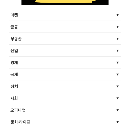
마켓
금융
부동산
산업
경제
국제
정치
사회
오피니언
문화·라이프