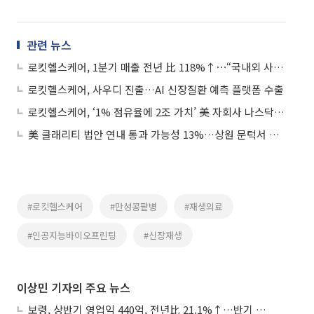
관련 뉴스
로킷헬스케어, 1분기 매출 전년 比 118%↑⋯“국내외 사업 확대‧포트폴리오 다변화 영향”
로킷헬스케어, 사우디 진출…AI 신장질환 예측 플랫폼 수출
로킷헬스케어, ‘1% 점유율에 2조 가치’ 美 자회사 나스닥 상장 추진
美 클래리티 법안 연내 통과 가능성 13%…상원 문턱서 제동
#로킷헬스케어
#만성콩팥병
#재생의료
#인공지능바이오프린팅
#신장재생
이상민 기자의 주요 뉴스
보령, 상반기 영업익 440억, 전년比 21.1%↑…반기 역대 최대