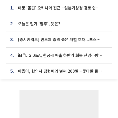
태풍 '돌핀' 오키나와 접근…일본기상청 경로 업데이트
1.
오늘은 절기 '입추', 뜻은?
2.
[증시키워드] 반도체 충격 뚫은 개별 호재...포스코퓨처엠·에코프로·한화솔루션 '눈길'
3.
iM "LIG D&A, 천궁-II 매출 하반기 회복 전망…방산 톱픽 유지"
4.
아옳이, 한의사 김형배와 벌써 200일⋯꽃다발 들고 "프러포즈 아냐"
5.