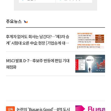
주요뉴스
후계자 없어도 회사는 남긴다?…‘제3자 승
계’ 시험대 오른 中企 현장 [기업승계 대전
환]
MSCI 발표 D-7…후보주 반등에 편입 기대
재점화
논란의 'Busan is Good'…8억 도시
단독