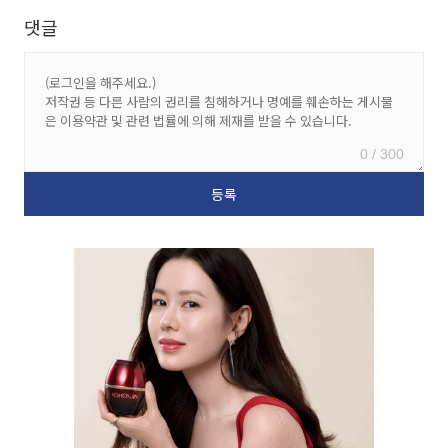
댓글
0 / 300